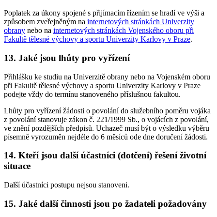
Poplatek za úkony spojené s přijímacím řízením se hradí ve výši a
způsobem zveřejněným na
internetových stránkách Univerzity
obrany
nebo na
internetových stránkách Vojenského oboru při
Fakultě tělesné výchovy a sportu Univerzity Karlovy v Praze
.
13. Jaké jsou lhůty pro vyřízení
Přihlášku ke studiu na Univerzitě obrany nebo na Vojenském oboru
při Fakultě tělesné výchovy a sportu Univerzity Karlovy v Praze
podejte vždy do termínu stanoveného příslušnou fakultou.
Lhůty pro vyřízení žádosti o povolání do služebního poměru vojáka
z povolání stanovuje zákon č. 221/1999 Sb., o vojácích z povolání,
ve znění pozdějších předpisů. Uchazeč musí být o výsledku výběru
písemně vyrozuměn nejdéle do 6 měsíců ode dne doručení žádosti.
14. Kteří jsou další účastníci (dotčení) řešení životní
situace
Další účastníci postupu nejsou stanoveni.
15. Jaké další činnosti jsou po žadateli požadovány