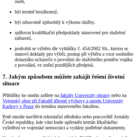
osob,
být trestně bezúhonný,
být zdravotně způsobilý k výkonu služby,
splňovat kvalifikační předpoklady stanovené pro služební
zařazení,
podrobit se výběru dle vyhlášky č. 454/2002 Sb., kterou se
stanoví doklady pro výběr, postup při výběru a vzor osobního
dotazníku uchazeče o povolání do služebního poměru vojáka
z povolání, ve znění pozdějších předpisů.
7. Jakým způsobem můžete zahájit řešení životní
situace
Přihlášky ke studiu zašlete na
fakulty Univerzity obrany
nebo na
Vojenský obor při Fakultě tělesné výchovy a sportu Univerzity
Karlovy v Praze
do termínu stanoveného fakultou.
Poté musíte navštívit rekrutační středisko nebo pracoviště Armády
České republiky, kde vám bude upřesněn termín lékařského
vyšetření ve vojenské nemocnici a vydány potřebné dokumenty.