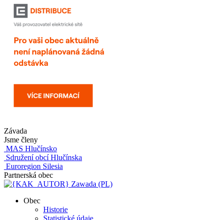
Závada
Jsme členy
MAS Hlučínsko
Sdružení obcí Hlučínska
Euroregion Silesia
Partnerská obec
Zawada (PL)
Obec
Historie
Statistické údaje