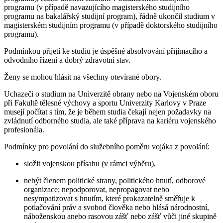
programu (v případě navazujícího magisterského studijního
programu na bakalářský studijní program), řádně ukončil studium v
magisterském studijním programu (v případě doktorského studijního
programu).
Podmínkou přijetí ke studiu je úspěšné absolvování přijímacího a
odvodního řízení a dobrý zdravotní stav.
Ženy se mohou hlásit na všechny otevírané obory.
Uchazeči o studium na Univerzitě obrany nebo na Vojenském oboru
při Fakultě tělesné výchovy a sportu Univerzity Karlovy v Praze
musejí počítat s tím, že je během studia čekají nejen požadavky na
zvládnutí odborného studia, ale také příprava na kariéru vojenského
profesionála.
Podmínky pro povolání do služebního poměru vojáka z povolání:
složit vojenskou přísahu (v rámci výběru),
nebýt členem politické strany, politického hnutí, odborové
organizace; nepodporovat, nepropagovat nebo
nesympatizovat s hnutím, které prokazatelně směřuje k
potlačování práv a svobod člověka nebo hlásá národnostní,
náboženskou anebo rasovou zášť nebo zášť vůči jiné skupině