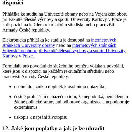
dispozici
Přihláška ke studiu na Univerzitě obrany nebo na Vojenském oboru
při Fakultě tělesné výchovy a sportu Univerzity Karlovy v Praze je
k dispozici na každém rekrutačním středisku nebo pracovišti
Armády České republiky.
Elektronická přihláška ke studiu je dostupná na
internetových
stránkách Univerzity obrany
nebo na
internetových stránkách
Vojenského oboru při Fakultě tělesné výchovy a sportu Univerzity
Karlovy v Praze
.
Formuláře pro povolání do služebního poměru vojáka z povolání,
které jsou k dispozici na každém rekrutačním středisku nebo
pracovišti Armády České republiky:
osobní dotazník a doplněk k osobnímu dotazníku,
čestné prohlášení uchazeče o tom, že nepodniká, není členem
žádné politické strany ani odborové organizace a nepodporuje
extremismus,
tiskopis k napsání životopisu.
12. Jaké jsou poplatky a jak je lze uhradit