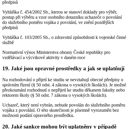
předpisů
Vyhláška č. 454/2002 Sb., kterou se stanoví doklady pro výběr,
postup při výběru a vzor osobního dotazníku uchazeče o povolání
do služebního poměru vojáka z povolání, ve znění pozdějších
předpisů
Vyhláška č. 103/2005 Sb., o zdravotní způsobilosti k vojenské činné
službě
Normativní výnos Ministerstva obrany České republiky pro
vzdělávací a výcvikové aktivity v daném roce
19. Jaké jsou opravné prostředky a jak se uplatňují
Na rozhodování o přijetí ke studiu se nevztahují obecné předpisy o
správním řízení (§ 50 odst. 4 zákona o vysokých školách). Je možné
přezkoumání rozhodnutí o nepřijetí ke studiu děkanem fakulty nebo
rektorem školy (§ 50 odst. 7 zákona o vysokých školách).
Uchazeč, který není vybrán, nebude povolán do služebního poměru
vojáka z povolání. O této skutečnosti je písemně vyrozuměn bez
možnosti podání opravného prostředku.
20. Jaké sankce mohou být uplatněny v případě