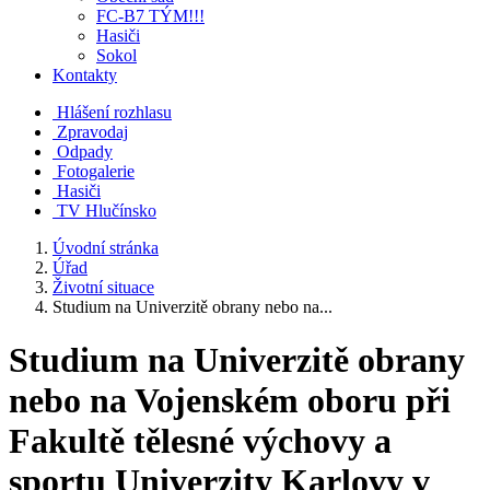
FC-B7 TÝM!!!
Hasiči
Sokol
Kontakty
Hlášení rozhlasu
Zpravodaj
Odpady
Fotogalerie
Hasiči
TV Hlučínsko
Úvodní stránka
Úřad
Životní situace
Studium na Univerzitě obrany nebo na...
Studium na Univerzitě obrany
nebo na Vojenském oboru při
Fakultě tělesné výchovy a
sportu Univerzity Karlovy v