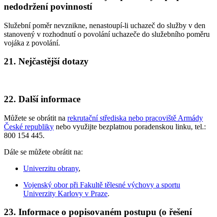
nedodržení povinností
Služební poměr nevznikne, nenastoupí-li uchazeč do služby v den
stanovený v rozhodnutí o povolání uchazeče do služebního poměru
vojáka z povolání.
21. Nejčastější dotazy
22. Další informace
Můžete se obrátit na
rekrutační střediska nebo pracoviště Armády
České republiky
nebo využijte bezplatnou poradenskou linku, tel.:
800 154 445.
Dále se můžete obrátit na:
Univerzitu obrany
,
Vojenský obor při Fakultě tělesné výchovy a sportu
Univerzity Karlovy v Praze
.
23. Informace o popisovaném postupu (o řešení