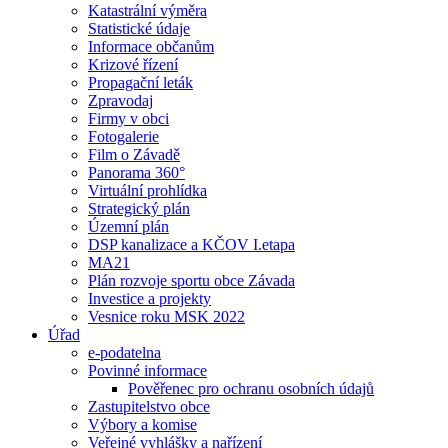
Katastrální výměra
Statistické údaje
Informace občanům
Krizové řízení
Propagační leták
Zpravodaj
Firmy v obci
Fotogalerie
Film o Závadě
Panorama 360°
Virtuální prohlídka
Strategický plán
Územní plán
DSP kanalizace a KČOV I.etapa
MA21
Plán rozvoje sportu obce Závada
Investice a projekty
Vesnice roku MSK 2022
Úřad
e-podatelna
Povinné informace
Pověřenec pro ochranu osobních údajů
Zastupitelstvo obce
Výbory a komise
Veřejné vyhlášky a nařízení