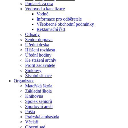
Poplatek za psa
Vodovod a kanalizace
Vodné
Informace pro odběratele
Všeobecné obchodní podmínky
Reklamační řád
Odpady
Senior doprava
Úřední deska
Hlášení rozhlasu
Úřední hodiny
Ke stažení archív
Profil zadavatele
Smlouvy
Životní situace
Organizace
Mateřská škola
Základní škola
Knihovna
Spolek seniorů
Sportovní areál
Pošta
Prajzská ambasáda
Včelaři
Obecní sad