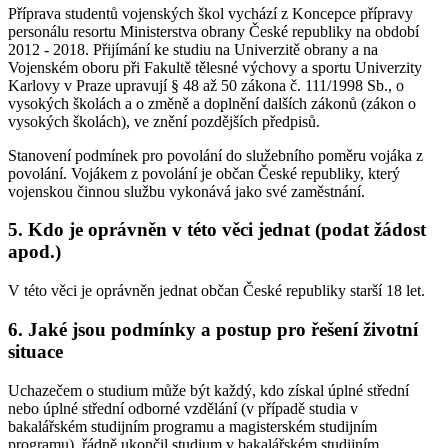
Příprava studentů vojenských škol vychází z Koncepce přípravy
personálu resortu Ministerstva obrany České republiky na období
2012 - 2018. Přijímání ke studiu na Univerzitě obrany a na
Vojenském oboru při Fakultě tělesné výchovy a sportu Univerzity
Karlovy v Praze upravují § 48 až 50 zákona č. 111/1998 Sb., o
vysokých školách a o změně a doplnění dalších zákonů (zákon o
vysokých školách), ve znění pozdějších předpisů.
Stanovení podmínek pro povolání do služebního poměru vojáka z
povolání. Vojákem z povolání je občan České republiky, který
vojenskou činnou službu vykonává jako své zaměstnání.
5. Kdo je oprávněn v této věci jednat (podat žádost
apod.)
V této věci je oprávněn jednat občan České republiky starší 18 let.
6. Jaké jsou podmínky a postup pro řešení životní
situace
Uchazečem o studium může být každý, kdo získal úplné střední
nebo úplné střední odborné vzdělání (v případě studia v
bakalářském studijním programu a magisterském studijním
programu), řádně ukončil studium v bakalářském studijním