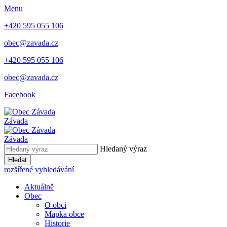
Menu
+420 595 055 106
obec@zavada.cz
+420 595 055 106
obec@zavada.cz
Facebook
Závada
Závada
Hledaný výraz
Hledat
rozšířené vyhledávání
Aktuálně
Obec
O obci
Mapka obce
Historie