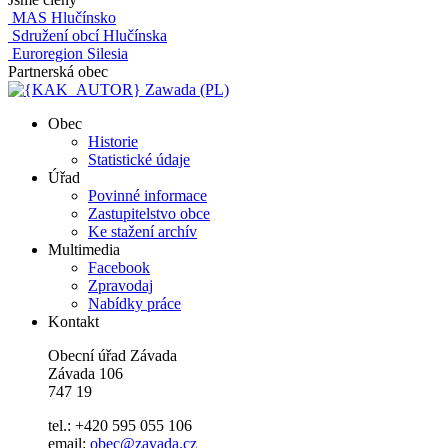
MAS Hlučínsko
Sdružení obcí Hlučínska
Euroregion Silesia
Partnerská obec
Zawada (PL)
Obec
Historie
Statistické údaje
Úřad
Povinné informace
Zastupitelstvo obce
Ke stažení archív
Multimedia
Facebook
Zpravodaj
Nabídky práce
Kontakt
Obecní úřad Závada
Závada 106
747 19
tel.: +420 595 055 106
email:
obec@zavada.cz