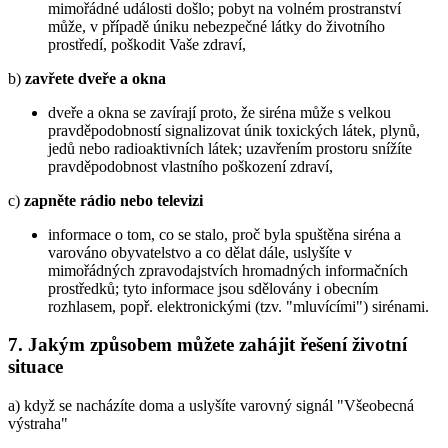
mimořádné události došlo; pobyt na volném prostranství
může, v případě úniku nebezpečné látky do životního
prostředí, poškodit Vaše zdraví,
b)
zavřete dveře a okna
dveře a okna se zavírají proto, že siréna může s velkou
pravděpodobností signalizovat únik toxických látek, plynů,
jedů nebo radioaktivních látek; uzavřením prostoru snížíte
pravděpodobnost vlastního poškození zdraví,
c)
zapněte rádio nebo televizi
informace o tom, co se stalo, proč byla spuštěna siréna a
varováno obyvatelstvo a co dělat dále, uslyšíte v
mimořádných zpravodajstvích hromadných informačních
prostředků; tyto informace jsou sdělovány i obecním
rozhlasem, popř. elektronickými (tzv. "mluvícími") sirénami.
7. Jakým způsobem můžete zahájit řešení životní
situace
a) když se nacházíte doma a uslyšíte varovný signál "Všeobecná
výstraha"