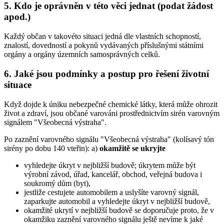
5. Kdo je oprávněn v této věci jednat (podat žádost
apod.)
Každý občan v takovéto situaci jedná dle vlastních schopností,
znalostí, dovedností a pokynů vydávaných příslušnými státními
orgány a orgány územních samosprávných celků.
6. Jaké jsou podmínky a postup pro řešení životní
situace
Když dojde k úniku nebezpečné chemické látky, která může ohrozit
život a zdraví, jsou občané varováni prostřednictvím sirén varovným
signálem "Všeobecná výstraha".
Po zaznění varovného signálu "Všeobecná výstraha" (kolísavý tón
sirény po dobu 140 vteřin): a)
okamžitě se ukryjte
vyhledejte úkryt v nejbližší budově; úkrytem může být
výrobní závod, úřad, kancelář, obchod, veřejná budova i
soukromý dům (byt),
jestliže cestujete automobilem a uslyšíte varovný signál,
zaparkujte automobil a vyhledejte úkryt v nejbližší budově,
okamžité ukrytí v nejbližší budově se doporučuje proto, že v
okamžiku zaznění varovného signálu ještě nevíme k jaké