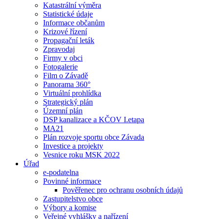
Katastrální výměra
Statistické údaje
Informace občanům
Krizové řízení
Propagační leták
Zpravodaj
Firmy v obci
Fotogalerie
Film o Závadě
Panorama 360°
Virtuální prohlídka
Strategický plán
Územní plán
DSP kanalizace a KČOV I.etapa
MA21
Plán rozvoje sportu obce Závada
Investice a projekty
Vesnice roku MSK 2022
Úřad
e-podatelna
Povinné informace
Pověřenec pro ochranu osobních údajů
Zastupitelstvo obce
Výbory a komise
Veřejné vyhlášky a nařízení