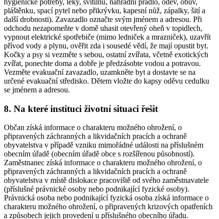
hygienické potřeby, léky, svítilnu, náhradní prádlo, oděv, obuv,
pláštěnku, spací pytel nebo přikrývku, kapesní nůž, zápalky, šití a
další drobnosti). Zavazadlo označte svým jménem a adresou. Při
odchodu nezapomeňte v domě uhasit otevřený oheň v topidlech,
vypnout elektrické spotřebiče (mimo ledniček a mrazniček), uzavřít
přívod vody a plynu, ověřit zda i sousedé vědí, že mají opustit byt.
Kočky a psy si vezměte s sebou, ostatní zvířata, včetně exotických
zvířat, ponechte doma a dobře je předzásobte vodou a potravou.
Vezměte evakuační zavazadlo, uzamkněte byt a dostavte se na
určené evakuační středisko. Dětem vložte do kapsy oděvu cedulku
se jménem a adresou.
8. Na které instituci životní situaci řešit
Občan získá informace o charakteru možného ohrožení, o
připravených záchranných a likvidačních pracích a ochraně
obyvatelstva v případě vzniku mimořádné události na příslušném
obecním úřadě (obecním úřadě obce s rozšířenou působností).
Zaměstnanec získá informace o charakteru možného ohrožení, o
připravených záchranných a likvidačních pracích a ochraně
obyvatelstva v místě dislokace pracoviště od svého zaměstnavatele
(příslušné právnické osoby nebo podnikající fyzické osoby).
Právnická osoba nebo podnikající fyzická osoba získá informace o
charakteru možného ohrožení, o připravených krizových opatřeních
a způsobech jejich provedení u příslušného obecního úřadu.