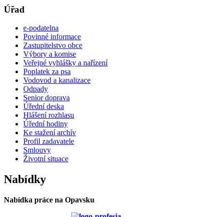
Úřad
e-podatelna
Povinné informace
Zastupitelstvo obce
Výbory a komise
Veřejné vyhlášky a nařízení
Poplatek za psa
Vodovod a kanalizace
Odpady
Senior doprava
Úřední deska
Hlášení rozhlasu
Úřední hodiny
Ke stažení archív
Profil zadavatele
Smlouvy
Životní situace
Nabídky
Nabídka práce na Opavsku