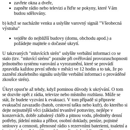
zavřete okna a dveře,
zapněte rádio nebo televizi a řiďte se pokyny, které Vám
budou sdělovány.
b) když se nacházíte venku a uslyšíte varovný signál "Všeobecná
výstraha"
vejděte do nejbližší budovy (domu, obchodu apod.) a
požádejte majitele o dočasné ukrytí.
U takzvaných "mluvících sirén" uslyšíte verbální informaci co se
stalo (tzv. "mluvící sirénu" poznáte při ověřování provozuschopnosti
jednotného systému varování a vyrozumění, které se provádí
zpravidla každou první středu v měsíci ve 12 hodin a to tak, že po
zaznění zkušebního signálu uslyšíte verbální informaci o prováděné
zkoušce sirén).
Úkryt opusťte až tehdy, když pominou důvody k ukrývání. O tom
se dozvíte opět z rádia, televize nebo místního rozhlasu. Může se
stát, že budete vyzváni k evakuaci. V tom případě si připravte
evakuační zavazadlo (batoh, cestovní tašku nebo kufr), do kterého si
dejte nejnutnější věci (základní trvanlivé potraviny, nejlépe v
konzervách, dobře zabalený chléb a pitnou vodu, předměty denní
potřeby, jídelní misku a příbor, osobní doklady, peníze, pojistné
smlouvy a cennosti, přenosné rádio s rezervními bateriemi, toaletní a