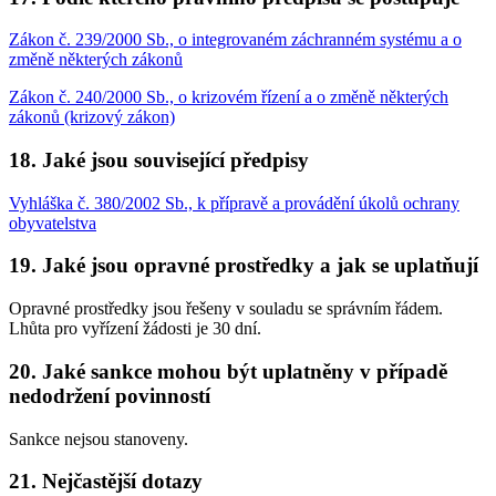
Zákon č. 239/2000 Sb., o integrovaném záchranném systému a o
změně některých zákonů
Zákon č. 240/2000 Sb., o krizovém řízení a o změně některých
zákonů (krizový zákon)
18. Jaké jsou související předpisy
Vyhláška č. 380/2002 Sb., k přípravě a provádění úkolů ochrany
obyvatelstva
19. Jaké jsou opravné prostředky a jak se uplatňují
Opravné prostředky jsou řešeny v souladu se správním řádem.
Lhůta pro vyřízení žádosti je 30 dní.
20. Jaké sankce mohou být uplatněny v případě
nedodržení povinností
Sankce nejsou stanoveny.
21. Nejčastější dotazy