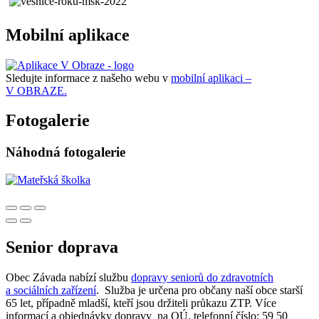
Mobilní aplikace
Sledujte informace z našeho webu v
mobilní aplikaci –
V OBRAZE.
Fotogalerie
Náhodná fotogalerie
Senior doprava
Obec Závada nabízí službu
dopravy seniorů do zdravotních
a sociálních zařízení
. Služba je určena pro občany naší obce starší
65 let, případně mladší, kteří jsou držiteli průkazu ZTP. Více
informací a objednávky dopravy na OÚ, telefonní číslo: 59 50