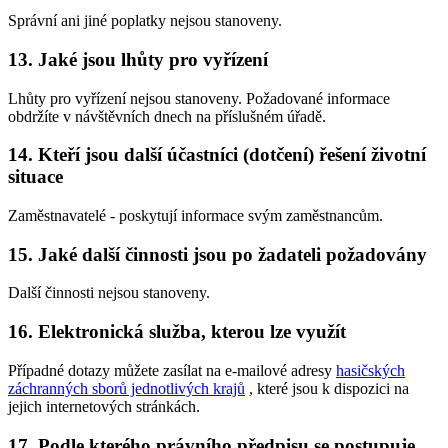
Správní ani jiné poplatky nejsou stanoveny.
13. Jaké jsou lhůty pro vyřízení
Lhůty pro vyřízení nejsou stanoveny. Požadované informace
obdržíte v návštěvních dnech na příslušném úřadě.
14. Kteří jsou další účastníci (dotčení) řešení životní
situace
Zaměstnavatelé - poskytují informace svým zaměstnancům.
15. Jaké další činnosti jsou po žadateli požadovány
Další činnosti nejsou stanoveny.
16. Elektronická služba, kterou lze využít
Případné dotazy můžete zasílat na e-mailové adresy
hasičských
záchranných sborů jednotlivých krajů
, které jsou k dispozici na
jejich internetových stránkách.
17. Podle kterého právního předpisu se postupuje