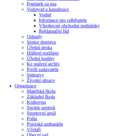
Poplatek za psa
Vodovod a kanalizace
Vodné
Informace pro odběratele
Všeobecné obchodní podmínky
Reklamační řád
Odpady
Senior doprava
Úřední deska
Hlášení rozhlasu
Úřední hodiny
Ke stažení archív
Profil zadavatele
Smlouvy
Životní situace
Organizace
Mateřská škola
Základní škola
Knihovna
Spolek seniorů
Sportovní areál
Pošta
Prajzská ambasáda
Včelaři
Obecní sad