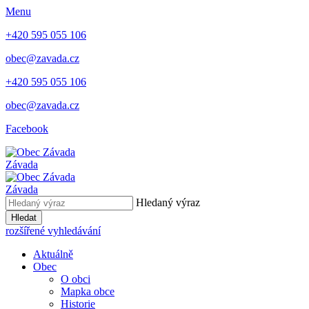
Menu
+420 595 055 106
obec@zavada.cz
+420 595 055 106
obec@zavada.cz
Facebook
Závada
Závada
Hledaný výraz
Hledat
rozšířené vyhledávání
Aktuálně
Obec
O obci
Mapka obce
Historie