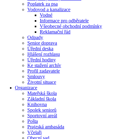
Poplatek za psa
Vodovod a kanalizace
Vodné
Informace pro odběratele
Všeobecné obchodní podmínky
Reklamační řád
Odpady
Senior doprava
Úřední deska
Hlášení rozhlasu
Úřední hodiny
Ke stažení archív
Profil zadavatele
Smlouvy
Životní situace
Organizace
Mateřská škola
Základní škola
Knihovna
Spolek seniorů
Sportovní areál
Pošta
Prajzská ambasáda
Včelaři
Obecní sad