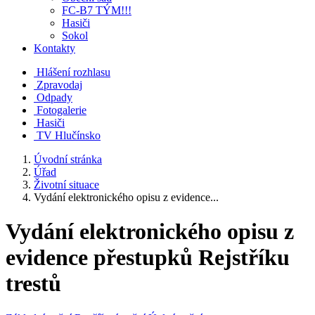
FC-B7 TÝM!!!
Hasiči
Sokol
Kontakty
Hlášení rozhlasu
Zpravodaj
Odpady
Fotogalerie
Hasiči
TV Hlučínsko
Úvodní stránka
Úřad
Životní situace
Vydání elektronického opisu z evidence...
Vydání elektronického opisu z
evidence přestupků Rejstříku
trestů