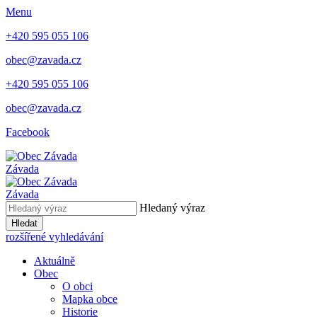
Menu
+420 595 055 106
obec@zavada.cz
+420 595 055 106
obec@zavada.cz
Facebook
Závada
Závada
Hledaný výraz
Hledat
rozšířené vyhledávání
Aktuálně
Obec
O obci
Mapka obce
Historie