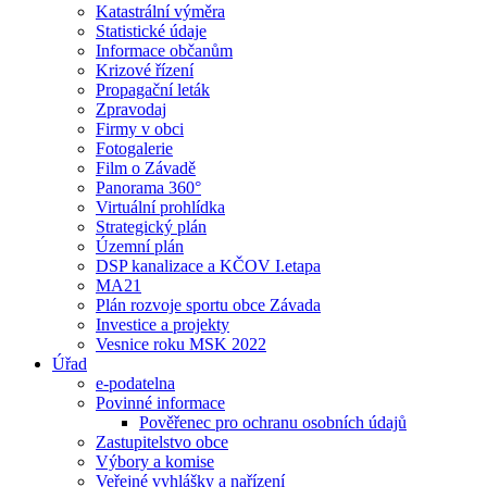
Katastrální výměra
Statistické údaje
Informace občanům
Krizové řízení
Propagační leták
Zpravodaj
Firmy v obci
Fotogalerie
Film o Závadě
Panorama 360°
Virtuální prohlídka
Strategický plán
Územní plán
DSP kanalizace a KČOV I.etapa
MA21
Plán rozvoje sportu obce Závada
Investice a projekty
Vesnice roku MSK 2022
Úřad
e-podatelna
Povinné informace
Pověřenec pro ochranu osobních údajů
Zastupitelstvo obce
Výbory a komise
Veřejné vyhlášky a nařízení