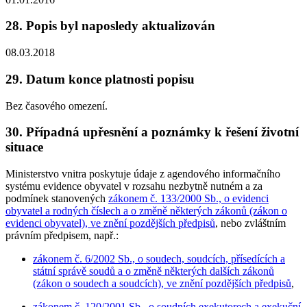
28. Popis byl naposledy aktualizován
08.03.2018
29. Datum konce platnosti popisu
Bez časového omezení.
30. Případná upřesnění a poznámky k řešení životní
situace
Ministerstvo vnitra poskytuje údaje z agendového informačního
systému evidence obyvatel v rozsahu nezbytně nutném a za
podmínek stanovených
zákonem č. 133/2000 Sb., o evidenci
obyvatel a rodných číslech a o změně některých zákonů (zákon o
evidenci obyvatel), ve znění pozdějších předpisů
, nebo zvláštním
právním předpisem, např.:
zákonem č. 6/2002 Sb., o soudech, soudcích, přísedících a
státní správě soudů a o změně některých dalších zákonů
(zákon o soudech a soudcích), ve znění pozdějších předpisů
,
zákonem č. 120/2001 Sb., o soudních exekutorech a exekuční