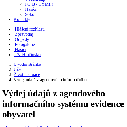
FC-B7 TÝM!!!
Hasiči
Sokol
Kontakty
Hlášení rozhlasu
Zpravodaj
Odpady
Fotogalerie
Hasiči
TV Hlučínsko
Úvodní stránka
Úřad
Životní situace
Výdej údajů z agendového informačního...
Výdej údajů z agendového
informačního systému evidence
obyvatel