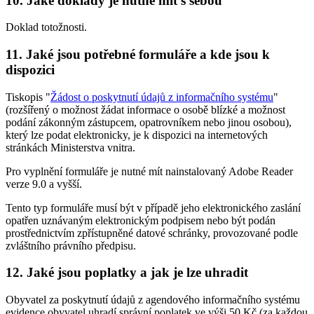
10. Jaké doklady je nutné mít s sebou
Doklad totožnosti.
11. Jaké jsou potřebné formuláře a kde jsou k
dispozici
Tiskopis "
Žádost o poskytnutí údajů z informačního systému
"
(rozšířený o možnost žádat informace o osobě blízké a možnost
podání zákonným zástupcem, opatrovníkem nebo jinou osobou),
který lze podat elektronicky, je k dispozici na internetových
stránkách Ministerstva vnitra.
Pro vyplnění formuláře je nutné mít nainstalovaný Adobe Reader
verze 9.0 a vyšší.
Tento typ formuláře musí být v případě jeho elektronického zaslání
opatřen uznávaným elektronickým podpisem nebo být podán
prostřednictvím zpřístupněné datové schránky, provozované podle
zvláštního právního předpisu.
12. Jaké jsou poplatky a jak je lze uhradit
Obyvatel za poskytnutí údajů z agendového informačního systému
evidence obyvatel uhradí správní poplatek ve výši 50 Kč (za každou