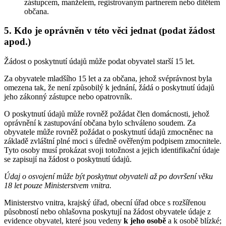
zástupcem, manželem, registrovaným partnerem nebo dítětem
občana.
5. Kdo je oprávněn v této věci jednat (podat žádost
apod.)
Žádost o poskytnutí údajů může podat obyvatel starší 15 let.
Za obyvatele mladšího 15 let a za občana, jehož svéprávnost byla
omezena tak, že není způsobilý k jednání, žádá o poskytnutí údajů
jeho zákonný zástupce nebo opatrovník.
O poskytnutí údajů může rovněž požádat člen domácnosti, jehož
oprávnění k zastupování občana bylo schváleno soudem. Za
obyvatele může rovněž požádat o poskytnutí údajů zmocněnec na
základě zvláštní plné moci s úředně ověřeným podpisem zmocnitele.
Tyto osoby musí prokázat svoji totožnost a jejich identifikační údaje
se zapisují na žádost o poskytnutí údajů.
Údaj o osvojení může být poskytnut obyvateli až po dovršení věku
18 let pouze Ministerstvem vnitra.
Ministerstvo vnitra, krajský úřad, obecní úřad obce s rozšířenou
působností nebo ohlašovna poskytují na žádost obyvatele údaje z
evidence obyvatel, které jsou vedeny
k jeho osobě
a k osobě blízké;