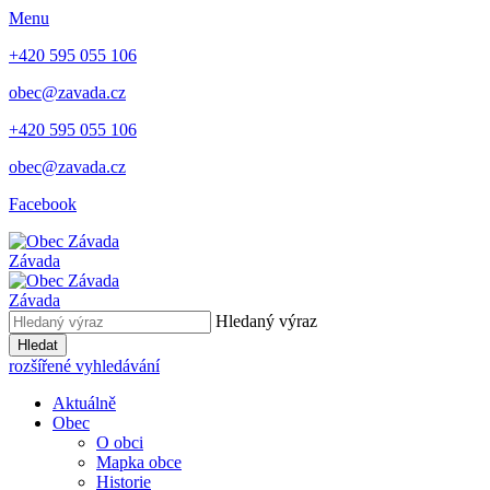
Menu
+420 595 055 106
obec@zavada.cz
+420 595 055 106
obec@zavada.cz
Facebook
Závada
Závada
Hledaný výraz
Hledat
rozšířené vyhledávání
Aktuálně
Obec
O obci
Mapka obce
Historie