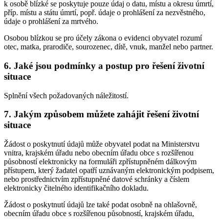
k osobě blízké se poskytuje pouze údaj o datu, místu a okresu úmrtí,
příp. místu a státu úmrtí, popř. údaje o prohlášení za nezvěstného,
údaje o prohlášení za mrtvého.
Osobou blízkou se pro účely zákona o evidenci obyvatel rozumí
otec, matka, prarodiče, sourozenec, dítě, vnuk, manžel nebo partner.
6. Jaké jsou podmínky a postup pro řešení životní
situace
Splnění všech požadovaných náležitostí.
7. Jakým způsobem můžete zahájit řešení životní
situace
Žádost o poskytnutí údajů může obyvatel podat na Ministerstvu
vnitra, krajském úřadu nebo obecním úřadu obce s rozšířenou
působností elektronicky na formuláři zpřístupněném dálkovým
přístupem, který žadatel opatří uznávaným elektronickým podpisem,
nebo prostřednictvím zpřístupněné datové schránky a číslem
elektronicky čitelného identifikačního dokladu.
Žádost o poskytnutí údajů lze také podat osobně na ohlašovně,
obecním úřadu obce s rozšířenou působností, krajském úřadu,