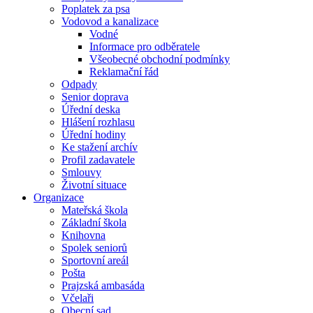
Poplatek za psa
Vodovod a kanalizace
Vodné
Informace pro odběratele
Všeobecné obchodní podmínky
Reklamační řád
Odpady
Senior doprava
Úřední deska
Hlášení rozhlasu
Úřední hodiny
Ke stažení archív
Profil zadavatele
Smlouvy
Životní situace
Organizace
Mateřská škola
Základní škola
Knihovna
Spolek seniorů
Sportovní areál
Pošta
Prajzská ambasáda
Včelaři
Obecní sad