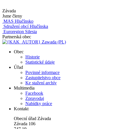
Závada
Jsme členy
MAS Hlučínsko
Sdružení obcí Hlučínska
Euroregion Silesia
Partnerská obec
Zawada (PL)
Obec
Historie
Statistické údaje
Úřad
Povinné informace
Zastupitelstvo obce
Ke stažení archív
Multimedia
Facebook
Zpravodaj
Nabídky práce
Kontakt
Obecní úřad Závada
Závada 106
747 19