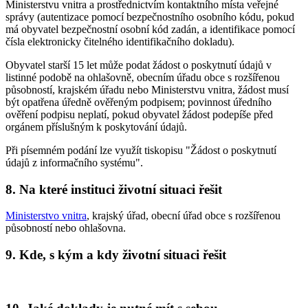
Ministerstvu vnitra a prostřednictvím kontaktního místa veřejné
správy (autentizace pomocí bezpečnostního osobního kódu, pokud
má obyvatel bezpečnostní osobní kód zadán, a identifikace pomocí
čísla elektronicky čitelného identifikačního dokladu).
Obyvatel starší 15 let může podat žádost o poskytnutí údajů v
listinné podobě na ohlašovně, obecním úřadu obce s rozšířenou
působností, krajském úřadu nebo Ministerstvu vnitra, žádost musí
být opatřena úředně ověřeným podpisem; povinnost úředního
ověření podpisu neplatí, pokud obyvatel žádost podepíše před
orgánem příslušným k poskytování údajů.
Při písemném podání lze využít tiskopisu "Žádost o poskytnutí
údajů z informačního systému".
8. Na které instituci životní situaci řešit
Ministerstvo vnitra
, krajský úřad, obecní úřad obce s rozšířenou
působností nebo ohlašovna.
9. Kde, s kým a kdy životní situaci řešit