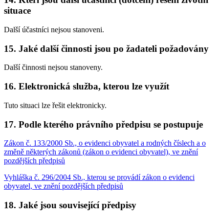
situace
Další účastníci nejsou stanoveni.
15. Jaké další činnosti jsou po žadateli požadovány
Další činnosti nejsou stanoveny.
16. Elektronická služba, kterou lze využít
Tuto situaci lze řešit elektronicky.
17. Podle kterého právního předpisu se postupuje
Zákon č. 133/2000 Sb., o evidenci obyvatel a rodných číslech a o
změně některých zákonů (zákon o evidenci obyvatel), ve znění
pozdějších předpisů
Vyhláška č. 296/2004 Sb., kterou se provádí zákon o evidenci
obyvatel, ve znění pozdějších předpisů
18. Jaké jsou související předpisy