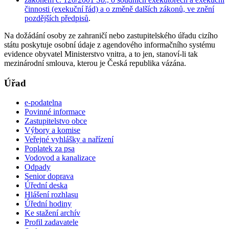
činnosti (exekuční řád) a o změně dalších zákonů, ve znění
pozdějších předpisů
.
Na dožádání osoby ze zahraničí nebo zastupitelského úřadu cizího
státu poskytuje osobní údaje z agendového informačního systému
evidence obyvatel Ministerstvo vnitra, a to jen, stanoví-li tak
mezinárodní smlouva, kterou je Česká republika vázána.
Úřad
e-podatelna
Povinné informace
Zastupitelstvo obce
Výbory a komise
Veřejné vyhlášky a nařízení
Poplatek za psa
Vodovod a kanalizace
Odpady
Senior doprava
Úřední deska
Hlášení rozhlasu
Úřední hodiny
Ke stažení archív
Profil zadavatele