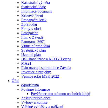
Katastrální výměra
Statistické údaje
Informace občanům
Krizové řízení
Propagační leták
Zpravodaj
Firmy v obci
Fotogalerie
Film o Závadě
Panorama 360°
Virtuální prohlídka
Strategický plán
Územní plán
DSP kanalizace a KČOV I.etapa
MA21
Plán rozvoje sportu obce Závada
Investice a projekty
Vesnice roku MSK 2022
Úřad
e-podatelna
Povinné informace
Pověřenec pro ochranu osobních údajů
Zastupitelstvo obce
Výbory a komise
Veřejné vyhlášky a nařízení