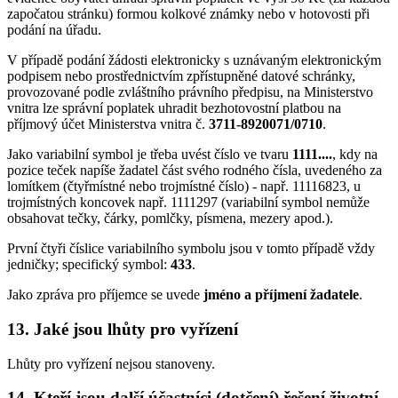
započatou stránku) formou kolkové známky nebo v hotovosti při
podání na úřadu.
V případě podání žádosti elektronicky s uznávaným elektronickým
podpisem nebo prostřednictvím zpřístupněné datové schránky,
provozované podle zvláštního právního předpisu, na Ministerstvo
vnitra lze správní poplatek uhradit bezhotovostní platbou na
příjmový účet Ministerstva vnitra č.
3711-8920071/0710
.
Jako variabilní symbol je třeba uvést číslo ve tvaru
1111....
, kdy na
pozice teček napíše žadatel část svého rodného čísla, uvedeného za
lomítkem (čtyřmístné nebo trojmístné číslo) - např. 11116823, u
trojmístných koncovek např. 1111297 (variabilní symbol nemůže
obsahovat tečky, čárky, pomlčky, písmena, mezery apod.).
První čtyři číslice variabilního symbolu jsou v tomto případě vždy
jedničky; specifický symbol:
433
.
Jako zpráva pro příjemce se uvede
jméno a příjmení žadatele
.
13. Jaké jsou lhůty pro vyřízení
Lhůty pro vyřízení nejsou stanoveny.
14. Kteří jsou další účastníci (dotčení) řešení životní