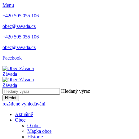
Menu
+420 595 055 106
obec@zavada.cz
+420 595 055 106
obec@zavada.cz
Facebook
Závada
Závada
Hledaný výraz
Hledat
rozšířené vyhledávání
Aktuálně
Obec
O obci
Mapka obce
Historie