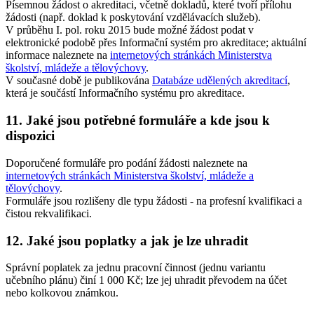
Písemnou žádost o akreditaci, včetně dokladů, které tvoří přílohu
žádosti (např. doklad k poskytování vzdělávacích služeb).
V průběhu I. pol. roku 2015 bude možné žádost podat v
elektronické podobě přes Informační systém pro akreditace; aktuální
informace naleznete na
internetových stránkách Ministerstva
školství, mládeže a tělovýchovy
.
V současné době je publikována
Databáze udělených akreditací
,
která je součástí Informačního systému pro akreditace.
11. Jaké jsou potřebné formuláře a kde jsou k
dispozici
Doporučené formuláře pro podání žádosti naleznete na
internetových stránkách Ministerstva školství, mládeže a
tělovýchovy
.
Formuláře jsou rozlišeny dle typu žádosti - na profesní kvalifikaci a
čistou rekvalifikaci.
12. Jaké jsou poplatky a jak je lze uhradit
Správní poplatek za jednu pracovní činnost (jednu variantu
učebního plánu) činí 1 000 Kč; lze jej uhradit převodem na účet
nebo kolkovou známkou.