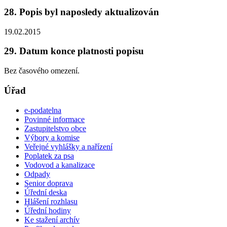
28. Popis byl naposledy aktualizován
19.02.2015
29. Datum konce platnosti popisu
Bez časového omezení.
Úřad
e-podatelna
Povinné informace
Zastupitelstvo obce
Výbory a komise
Veřejné vyhlášky a nařízení
Poplatek za psa
Vodovod a kanalizace
Odpady
Senior doprava
Úřední deska
Hlášení rozhlasu
Úřední hodiny
Ke stažení archív