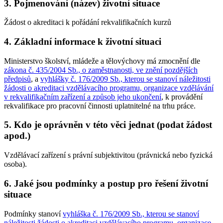
3. Pojmenování (název) životní situace
Žádost o akreditaci k pořádání rekvalifikačních kurzů
4. Základní informace k životní situaci
Ministerstvo školství, mládeže a tělovýchovy má zmocnění dle
zákona č. 435/2004 Sb., o zaměstnanosti, ve znění pozdějších
předpisů
, a
vyhlášky č. 176/2009 Sb., kterou se stanoví náležitosti
žádosti o akreditaci vzdělávacího programu, organizace vzdělávání
v rekvalifikačním zařízení a způsob jeho ukončení
, k provádění
rekvalifikace pro pracovní činnosti uplatnitelné na trhu práce.
5. Kdo je oprávněn v této věci jednat (podat žádost
apod.)
Vzdělávací zařízení s právní subjektivitou (právnická nebo fyzická
osoba).
6. Jaké jsou podmínky a postup pro řešení životní
situace
Podmínky stanoví
vyhláška č. 176/2009 Sb., kterou se stanoví
náležitosti žádosti o akreditaci vzdělávacího programu, organizace