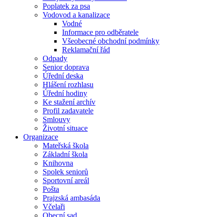
Poplatek za psa
Vodovod a kanalizace
Vodné
Informace pro odběratele
Všeobecné obchodní podmínky
Reklamační řád
Odpady
Senior doprava
Úřední deska
Hlášení rozhlasu
Úřední hodiny
Ke stažení archív
Profil zadavatele
Smlouvy
Životní situace
Organizace
Mateřská škola
Základní škola
Knihovna
Spolek seniorů
Sportovní areál
Pošta
Prajzská ambasáda
Včelaři
Obecní sad