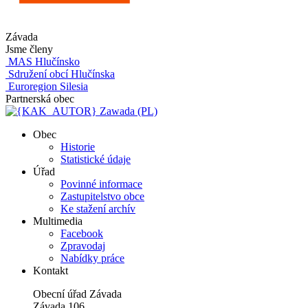
Závada
Jsme členy
MAS Hlučínsko
Sdružení obcí Hlučínska
Euroregion Silesia
Partnerská obec
Zawada (PL)
Obec
Historie
Statistické údaje
Úřad
Povinné informace
Zastupitelstvo obce
Ke stažení archív
Multimedia
Facebook
Zpravodaj
Nabídky práce
Kontakt
Obecní úřad Závada
Závada 106