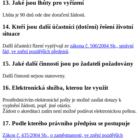
13. Jaké jsou lhůty pro vyřízení
Lhůta je 90 dnů ode dne doručení žádosti.
14. Kteří jsou další účastníci (dotčení) řešení životní
situace
Další účastníci řízení vyplývají ze
zákona č. 500/2004 Sb., správní
řád, ve znění pozdějších předpisů
.
15. Jaké další činnosti jsou po žadateli požadovány
Další činnosti nejsou stanoveny.
16. Elektronická služba, kterou lze využít
Prostřednictvím elektronické pošty je možné zasílat dotazy k
vyplnění žádosti, popř. jiné otázky.
Žádost o akreditaci zatím není možné podávat elektronickou poštou.
17. Podle kterého právního předpisu se postupuje
Zákon č. 435/2004 Sb., o zaměstnanosti, ve znění pozdějších