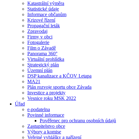
Katastrální výměra
Statistické údaje
Informace občanům
Krizové řízení
Propagační leták
Zpravodaj
Firmy v obci
Fotogalerie
Film o Závadě
Panorama 360°
Virtuální prohlídka
Strategický plán
Územní plán
DSP kanalizace a KČOV I.etapa
MA21
Plán rozvoje sportu obce Závada
Investice a projekty
Vesnice roku MSK 2022
Úřad
e-podatelna
Povinné informace
Pověřenec pro ochranu osobních údajů
Zastupitelstvo obce
Výbory a komise
Veřejné vyhlášky a nařízení