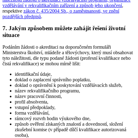
vzdělávání v rekvalifikačním zařízení a způsob jeho ukončení
,
respektive
zákon č. 435/2004 Sb., o zaměstnanosti, ve znění
pozdějších předpisů
.
7. Jakým způsobem můžete zahájit řešení životní
situace
Podáním žádosti o akreditaci na doporučeném formuláři
Ministerstva školství, mládeže a tělovýchovy, který musí obsahovat
tyto náležitosti, dle typu podané žádosti (profesní kvalifikace nebo
čistá rekvalifikace) se mohou mírně lišit:
identifikační údaje,
doklad o zaplacení správního poplatku,
doklad o oprávnění k poskytování vzdělávacích služeb,
název rekvalifikačního programu,
název pracovní činnosti,
profil absolventa,
vstupní předpoklady,
forma vzdělávání,
rámcový rozvrh hodin výukového dne,
způsob ověření získaných znalostí a dovedností, složení
zkušební komise (v případě dílčí kvalifikace autorizovaná
osoba),