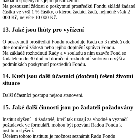
nákladů spojených s jejím posouzením.
Na posouzení žádosti o poskytnutí prostředků Fondu skládá žadatel
částku ve výši 1 % částky, o kterou žadatel žádá, nejméně však 2
000 Kč, nejvíce 10 000 Kč.
13. Jaké jsou lhůty pro vyřízení
O poskytnutí prostředků Fondu rozhoduje Rada do 3 měsíců ode
dne doručení žádosti nebo jejího doplnění správci Fondu.
Na základě rozhodnutí Rady a v souladu s ním uzavře Fond se
žadatelem do 30 dnů od doručení rozhodnutí smlouvu o výši a
podmínkách poskytnutí prostředků Fondu.
14. Kteří jsou další účastníci (dotčení) řešení životní
situace
Další účastníci postupu nejsou stanoveni.
15. Jaké další činnosti jsou po žadateli požadovány
Institut slyšení - ti žadatelé, kteří tak uznají za vhodné a vyznačí
požadavek ve formuláři, mohou být pozváni Radou Fondu k
institutu slyšení.
Účelem tohoto institutu je možnost seznámit Radu Fondu