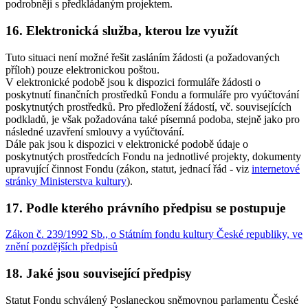
podrobněji s předkládaným projektem.
16. Elektronická služba, kterou lze využít
Tuto situaci není možné řešit zasláním žádosti (a požadovaných
příloh) pouze elektronickou poštou.
V elektronické podobě jsou k dispozici formuláře žádosti o
poskytnutí finančních prostředků Fondu a formuláře pro vyúčtování
poskytnutých prostředků. Pro předložení žádostí, vč. souvisejících
podkladů, je však požadována také písemná podoba, stejně jako pro
následné uzavření smlouvy a vyúčtování.
Dále pak jsou k dispozici v elektronické podobě údaje o
poskytnutých prostředcích Fondu na jednotlivé projekty, dokumenty
upravující činnost Fondu (zákon, statut, jednací řád - viz
internetové
stránky Ministerstva kultury
).
17. Podle kterého právního předpisu se postupuje
Zákon č. 239/1992 Sb., o Státním fondu kultury České republiky, ve
znění pozdějších předpisů
18. Jaké jsou související předpisy
Statut Fondu schválený Poslaneckou sněmovnou parlamentu České