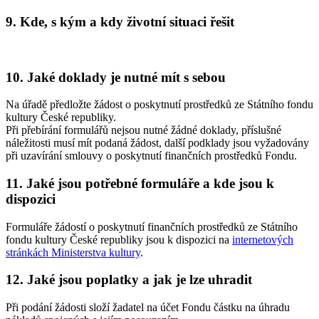
9. Kde, s kým a kdy životní situaci řešit
10. Jaké doklady je nutné mít s sebou
Na úřadě předložte žádost o poskytnutí prostředků ze Státního fondu
kultury České republiky.
Při přebírání formulářů nejsou nutné žádné doklady, příslušné
náležitosti musí mít podaná žádost, další podklady jsou vyžadovány
při uzavírání smlouvy o poskytnutí finančních prostředků Fondu.
11. Jaké jsou potřebné formuláře a kde jsou k
dispozici
Formuláře žádostí o poskytnutí finančních prostředků ze Státního
fondu kultury České republiky jsou k dispozici na
internetových
stránkách Ministerstva kultury
.
12. Jaké jsou poplatky a jak je lze uhradit
Při podání žádosti složí žadatel na účet Fondu částku na úhradu