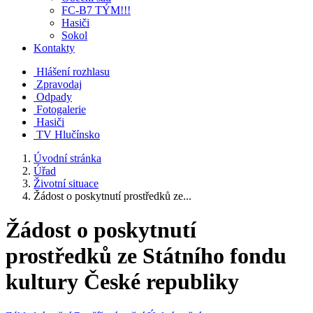
FC-B7 TÝM!!!
Hasiči
Sokol
Kontakty
Hlášení rozhlasu
Zpravodaj
Odpady
Fotogalerie
Hasiči
TV Hlučínsko
Úvodní stránka
Úřad
Životní situace
Žádost o poskytnutí prostředků ze...
Žádost o poskytnutí
prostředků ze Státního fondu
kultury České republiky