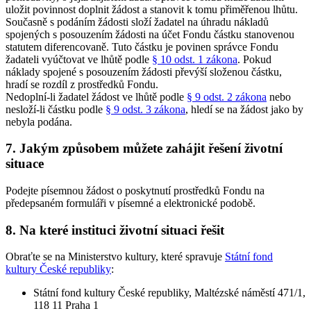
uložit povinnost doplnit žádost a stanovit k tomu přiměřenou lhůtu.
Současně s podáním žádosti složí žadatel na úhradu nákladů
spojených s posouzením žádosti na účet Fondu částku stanovenou
statutem diferencovaně. Tuto částku je povinen správce Fondu
žadateli vyúčtovat ve lhůtě podle
§ 10 odst. 1 zákona
. Pokud
náklady spojené s posouzením žádosti převýší složenou částku,
hradí se rozdíl z prostředků Fondu.
Nedoplní-li žadatel žádost ve lhůtě podle
§ 9 odst. 2 zákona
nebo
nesloží-li částku podle
§ 9 odst. 3 zákona
, hledí se na žádost jako by
nebyla podána.
7. Jakým způsobem můžete zahájit řešení životní
situace
Podejte písemnou žádost o poskytnutí prostředků Fondu na
předepsaném formuláři v písemné a elektronické podobě.
8. Na které instituci životní situaci řešit
Obraťte se na Ministerstvo kultury, které spravuje
Státní fond
kultury České republiky
:
Státní fond kultury České republiky, Maltézské náměstí 471/1,
118 11 Praha 1