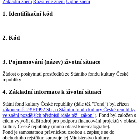
Základní znění
Rozšířené znění
Úplné znění
1. Identifikační kód
2. Kód
3. Pojmenování (název) životní situace
Žádost o poskytnutí prostředků ze Státního fondu kultury České
republiky
4. Základní informace k životní situaci
Státní fond kultury České republiky (dále též "Fond") byl zřízen
zákonem č. 239/1992 Sb., o Státním fondu kultury České republiky,
ve znění pozdějších předpisů (dále též "zákon")
. Fond byl založen s
cílem vytvořit další zdroj pro podporu financování projektů v oblasti
kultury České republiky (mimo oblast kinematografie).
Fond je samostatnou právnickou osobou a zapisuje se do
obchodního rejstříku; spravuje jej Ministerstvo kultury.