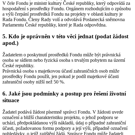
V čele Fondu je ministr kultury České republiky, který odpovídá za
hospodaření s prostředky Fondu. Orgánem rozhodujícím o způsobu
a výši čerpání prostředků Fondu na projekty v oblasti kultury je
Rada Fondu. Členy Rady volí a odvolává Poslanecká sněmovna
Parlamentu České republiky, které je Rada odpovědna.
5. Kdo je oprávněn v této věci jednat (podat žádost
apod.)
Žadatelem o poskytnutí prostředků Fondu může být právnická
osoba se sídlem nebo fyzická osoba s trvalým pobytem na území
České republiky.
Právnická osoba s majetkovou účastí zahraničních osob může
prostředky Fondu použít, jen pokud je podíl majetkové účasti
zahraniční osoby nižší než 50 %.
6. Jaké jsou podmínky a postup pro řešení životní
situace
Žadatel podává žádost písemně správci Fondu. V žádosti uvede
označení a bližší charakteristiku projektu, o jehož podporu se
uchází, předpokládanou výši nákladů, údaj o případné zahraniční
účasti, požadovanou formu podpory a její výši, případně označení
pohledávky, o jejíž zajištění žádá. Správce Fondu může žadateli