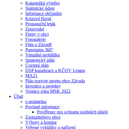
Katastrální výměra
Statistické údaje
Informace občanům
Krizové řízení
Propagační leták
Zpravodaj
Firmy v obci
Fotogalerie
Film o Závadě
Panorama 360°
Virtuální prohlídka
Strategický plán
Územní plán
DSP kanalizace a KČOV I.etapa
MA21
Plán rozvoje sportu obce Závada
Investice a projekty
Vesnice roku MSK 2022
Úřad
e-podatelna
Povinné informace
Pověřenec pro ochranu osobních údajů
Zastupitelstvo obce
Výbory a komise
Veřejné vyhlášky a nařízení