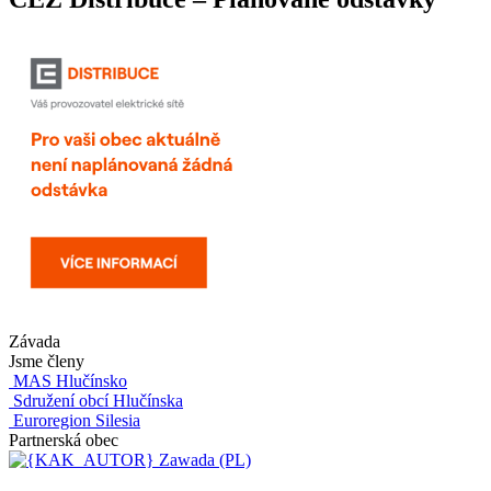
Závada
Jsme členy
MAS Hlučínsko
Sdružení obcí Hlučínska
Euroregion Silesia
Partnerská obec
Zawada (PL)