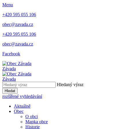
Menu
+420 595 055 106
obec@zavada.cz
+420 595 055 106
obec@zavada.cz
Facebook
Závada
Závada
Hledaný výraz
Hledat
rozšířené vyhledávání
Aktuálně
Obec
O obci
Mapka obce
Historie