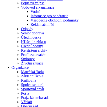
Poplatek za psa
Vodovod a kanalizace
Vodné
Informace pro odběratele
Všeobecné obchodní podmínky
Reklamační řád
Odpady
Senior doprava
Úřední deska
Hlášení rozhlasu
Úřední hodiny
Ke stažení archív
Profil zadavatele
Smlouvy
Životní situace
Organizace
Mateřská škola
Základní škola
Knihovna
Spolek seniorů
Sportovní areál
Pošta
Prajzská ambasáda
Včelaři
Obecní sad