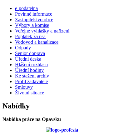
e-podatelna
Povinné informace
Zastupitelstvo obce
Výbory a komise
Veřejné vyhlášky a nařízení
Poplatek za psa
Vodovod a kanalizace
Odpady
Senior doprava
Úřední deska
Hlášení rozhlasu
Úřední hodiny
Ke stažení archív
Profil zadavatele
Smlouvy
Životní situace
Nabídky
Nabídka práce na Opavsku