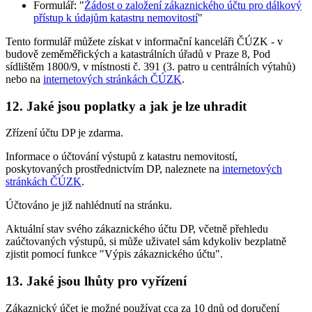
Formulář: "
Žádost o založení zákaznického účtu pro dálkový
přístup k údajům katastru nemovitostí
"
Tento formulář můžete získat v informační kanceláři ČÚZK - v
budově zeměměřických a katastrálních úřadů v Praze 8, Pod
sídlištěm 1800/9, v místnosti č. 391 (3. patro u centrálních výtahů)
nebo na
internetových stránkách ČÚZK
.
12. Jaké jsou poplatky a jak je lze uhradit
Zřízení účtu DP je zdarma.
Informace o účtování výstupů z katastru nemovitostí,
poskytovaných prostřednictvím DP, naleznete na
internetových
stránkách ČÚZK
.
Účtováno je již nahlédnutí na stránku.
Aktuální stav svého zákaznického účtu DP, včetně přehledu
zaúčtovaných výstupů, si může uživatel sám kdykoliv bezplatně
zjistit pomocí funkce "Výpis zákaznického účtu".
13. Jaké jsou lhůty pro vyřízení
Zákaznický účet je možné používat cca za 10 dnů od doručení