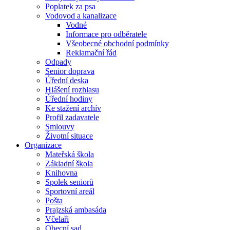
Poplatek za psa
Vodovod a kanalizace
Vodné
Informace pro odběratele
Všeobecné obchodní podmínky
Reklamační řád
Odpady
Senior doprava
Úřední deska
Hlášení rozhlasu
Úřední hodiny
Ke stažení archív
Profil zadavatele
Smlouvy
Životní situace
Organizace
Mateřská škola
Základní škola
Knihovna
Spolek seniorů
Sportovní areál
Pošta
Prajzská ambasáda
Včelaři
Obecní sad