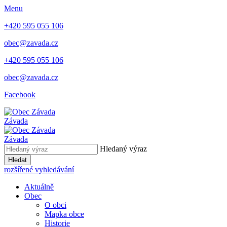
Menu
+420 595 055 106
obec@zavada.cz
+420 595 055 106
obec@zavada.cz
Facebook
Závada
Závada
Hledaný výraz
Hledat
rozšířené vyhledávání
Aktuálně
Obec
O obci
Mapka obce
Historie