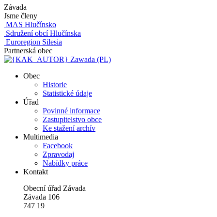
Závada
Jsme členy
MAS Hlučínsko
Sdružení obcí Hlučínska
Euroregion Silesia
Partnerská obec
Zawada (PL)
Obec
Historie
Statistické údaje
Úřad
Povinné informace
Zastupitelstvo obce
Ke stažení archív
Multimedia
Facebook
Zpravodaj
Nabídky práce
Kontakt
Obecní úřad Závada
Závada 106
747 19