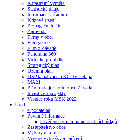
Katastrální výměra
Statistické údaje
Informace občanům
Krizové řízení
Propagační leták
Zpravodaj
Firmy v obci
Fotogalerie
Film o Závadě
Panorama 360°
Virtuální prohlídka
Strategický plán
Územní plán
DSP kanalizace a KČOV I.etapa
MA21
Plán rozvoje sportu obce Závada
Investice a projekty
Vesnice roku MSK 2022
Úřad
e-podatelna
Povinné informace
Pověřenec pro ochranu osobních údajů
Zastupitelstvo obce
Výbory a komise
Veřejné vyhlášky a nařízení