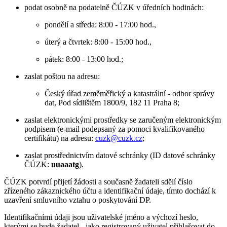
podat osobně na podatelně ČÚZK v úředních hodinách:
pondělí a středa: 8:00 - 17:00 hod.,
úterý a čtvrtek: 8:00 - 15:00 hod.,
pátek: 8:00 - 13:00 hod.;
zaslat poštou na adresu:
Český úřad zeměměřický a katastrální - odbor správy
dat, Pod sídlištěm 1800/9, 182 11 Praha 8;
zaslat elektronickými prostředky se zaručeným elektronickým
podpisem (e-mail podepsaný za pomoci kvalifikovaného
certifikátu) na adresu:
cuzk@cuzk.cz
;
zaslat prostřednictvím datové schránky (ID datové schránky
ČÚZK:
uuaaatg
).
ČÚZK potvrdí přijetí žádosti a současně žadateli sdělí číslo
zřízeného zákaznického účtu a identifikační údaje, tímto dochází k
uzavření smluvního vztahu o poskytování DP.
Identifikačními údaji jsou uživatelské jméno a výchozí heslo,
kterými se bude žadatel - jako registrovaný uživatel přihlašovat do