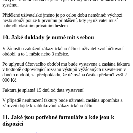
systému.
Přidělené uživatelské jméno je po celou dobu neměnné; výchozí
heslo slouží pouze k prvnímu přihlášení, kdy jej uživatel musí
nahradit vlastním privátním heslem.
10. Jaké doklady je nutné mít s sebou
V žádosti o založení zákaznického účtu si uživatel zvolí účtovací
období, a to 1 měsíc nebo 3 měsíce.
Po uplynutí účtovacího období mu bude vystavena a zaslána faktura
v hodnotě odpovídající rozsahu výstupů vyžádaných uživatelem v
daném období, za předpokladu, že účtována částka překročí výši 2
000 Kč.
Faktura je splatná 15 dnů od data vystavení.
V případě neuhrazení faktury bude uživateli zaslána upomínka a
zároveň dojde k zablokování zákaznického účtu.
11. Jaké jsou potřebné formuláře a kde jsou k
dispozici