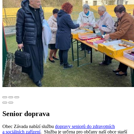
Senior doprava
Obec Závada nabízí službu
dopravy seniorů do zdravotních
a sociálních zařízení
. Služba je určena pro občany naší obce starší