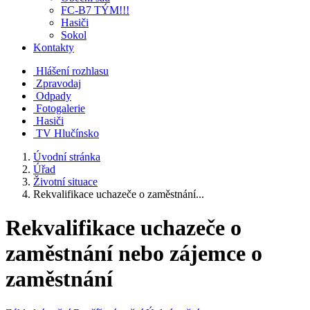
FC-B7 TÝM!!!
Hasiči
Sokol
Kontakty
Hlášení rozhlasu
Zpravodaj
Odpady
Fotogalerie
Hasiči
TV Hlučínsko
Úvodní stránka
Úřad
Životní situace
Rekvalifikace uchazeče o zaměstnání...
Rekvalifikace uchazeče o
zaměstnání nebo zájemce o
zaměstnání