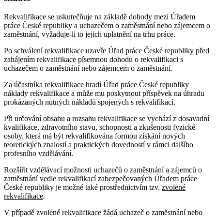
Rekvalifikace se uskutečňuje na základě dohody mezi Úřadem
práce České republiky a uchazečem o zaměstnání nebo zájemcem o
zaměstnání, vyžaduje-li to jejich uplatnění na trhu práce.
Po schválení rekvalifikace uzavře Úřad práce České republiky před
zahájením rekvalifikace písemnou dohodu o rekvalifikaci s
uchazečem o zaměstnání nebo zájemcem o zaměstnání.
Za účastníka rekvalifikace hradí Úřad práce České republiky
náklady rekvalifikace a může mu poskytnout příspěvek na úhradu
prokázaných nutných nákladů spojených s rekvalifikací.
Při určování obsahu a rozsahu rekvalifikace se vychází z dosavadní
kvalifikace, zdravotního stavu, schopnosti a zkušenosti fyzické
osoby, která má být rekvalifikována formou získání nových
teoretických znalostí a praktických dovedností v rámci dalšího
profesního vzdělávání.
Rozšířit vzdělávací možnosti uchazečů o zaměstnání a zájemců o
zaměstnání vedle rekvalifikací zabezpečovaných Úřadem práce
České republiky je možné také prostřednictvím tzv.
zvolené
rekvalifikace
.
V případě zvolené rekvalifikace žádá uchazeč o zaměstnání nebo