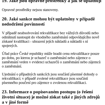
19. Jaké jsou opravné prostředky a jak se uplatňují
Opravné prostředky nejsou stanoveny.
20. Jaké sankce mohou být uplatněny v případě
nedodržení povinností
V případě neabsolvování rekvalifikace bez vážných důvodů nebo
odmítnutí nastoupit do vhodného zaměstnání odpovídajícího nově
získané kvalifikaci - uhrazení jejích nákladů a nákladů s ní
spojených.
Úřad práce České republiky může hradit cenu rekvalifikace pouze
po dobu, po kterou je uchazeč o zaměstnání nebo zájemce o
zaměstnání veden v evidenci uchazečů o zaměstnání nebo zájemců
o zaměstnání.
Ujednání o případných sankcích jsou součástí písemné dohody o
rekvalifikaci; v případě zvolené rekvalifikace jsou součástí
písemného poučení pro zájemce o zvolenou rekvalifikaci.
23. Informace o popisovaném postupu (o řešení
životní situace) je možné získat také z jiných zdrojů
a v jiné formě