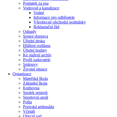
Poplatek za psa
Vodovod a kanalizace
Vodné
Informace pro odběratele
Všeobecné obchodní podmínky
Reklamační řád
Odpady
Senior doprava
Úřední deska
Hlášení rozhlasu
Úřední hodiny
Ke stažení archív
Profil zadavatele
Smlouvy
Životní situace
Organizace
Mateřská škola
Základní škola
Knihovna
Spolek seniorů
Sportovní areál
Pošta
Prajzská ambasáda
Včelaři
Obecní sad