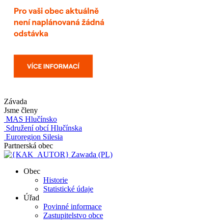
Závada
Jsme členy
MAS Hlučínsko
Sdružení obcí Hlučínska
Euroregion Silesia
Partnerská obec
Zawada (PL)
Obec
Historie
Statistické údaje
Úřad
Povinné informace
Zastupitelstvo obce