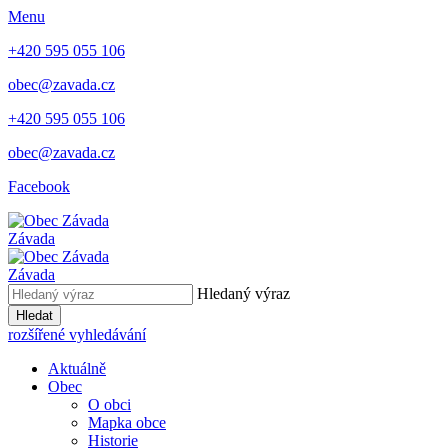
Menu
+420 595 055 106
obec@zavada.cz
+420 595 055 106
obec@zavada.cz
Facebook
Závada
Závada
Hledaný výraz
Hledat
rozšířené vyhledávání
Aktuálně
Obec
O obci
Mapka obce
Historie