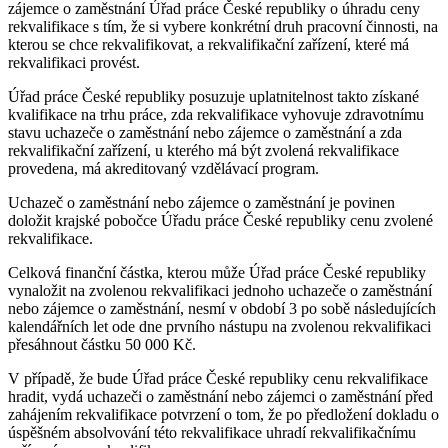
zájemce o zaměstnání Úřad práce České republiky o úhradu ceny
rekvalifikace s tím, že si vybere konkrétní druh pracovní činnosti, na
kterou se chce rekvalifikovat, a rekvalifikační zařízení, které má
rekvalifikaci provést.
Úřad práce České republiky posuzuje uplatnitelnost takto získané
kvalifikace na trhu práce, zda rekvalifikace vyhovuje zdravotnímu
stavu uchazeče o zaměstnání nebo zájemce o zaměstnání a zda
rekvalifikační zařízení, u kterého má být zvolená rekvalifikace
provedena, má akreditovaný vzdělávací program.
Uchazeč o zaměstnání nebo zájemce o zaměstnání je povinen
doložit krajské pobočce Úřadu práce České republiky cenu zvolené
rekvalifikace.
Celková finanční částka, kterou může Úřad práce České republiky
vynaložit na zvolenou rekvalifikaci jednoho uchazeče o zaměstnání
nebo zájemce o zaměstnání, nesmí v období 3 po sobě následujících
kalendářních let ode dne prvního nástupu na zvolenou rekvalifikaci
přesáhnout částku 50 000 Kč.
V případě, že bude Úřad práce České republiky cenu rekvalifikace
hradit, vydá uchazeči o zaměstnání nebo zájemci o zaměstnání před
zahájením rekvalifikace potvrzení o tom, že po předložení dokladu o
úspěšném absolvování této rekvalifikace uhradí rekvalifikačnímu