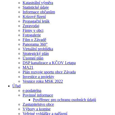
Katastrální výměra
Statistické údaje
Informace občanům
Krizové řízení
Propagační leták
Zpravodaj
Firmy v obci
Fotogalerie
Film o Závadě
Panorama 360°
Virtuální prohlídka
Strategický plán
Územní plán
DSP kanalizace a KČOV I.etapa
MA21
Plán rozvoje sportu obce Závada
Investice a projekty
Vesnice roku MSK 2022
Úřad
e-podatelna
Povinné informace
Pověřenec pro ochranu osobních údajů
Zastupitelstvo obce
Výbory a komise
Veřejné vyhlášky a nařízení