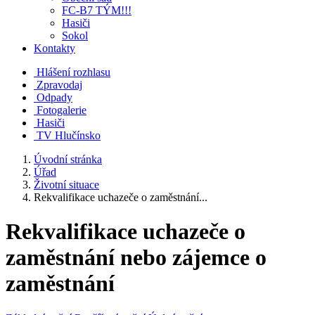
FC-B7 TÝM!!!
Hasiči
Sokol
Kontakty
Hlášení rozhlasu
Zpravodaj
Odpady
Fotogalerie
Hasiči
TV Hlučínsko
Úvodní stránka
Úřad
Životní situace
Rekvalifikace uchazeče o zaměstnání...
Rekvalifikace uchazeče o
zaměstnání nebo zájemce o
zaměstnání