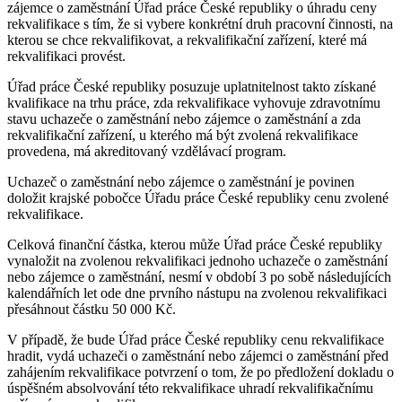
zájemce o zaměstnání Úřad práce České republiky o úhradu ceny
rekvalifikace s tím, že si vybere konkrétní druh pracovní činnosti, na
kterou se chce rekvalifikovat, a rekvalifikační zařízení, které má
rekvalifikaci provést.
Úřad práce České republiky posuzuje uplatnitelnost takto získané
kvalifikace na trhu práce, zda rekvalifikace vyhovuje zdravotnímu
stavu uchazeče o zaměstnání nebo zájemce o zaměstnání a zda
rekvalifikační zařízení, u kterého má být zvolená rekvalifikace
provedena, má akreditovaný vzdělávací program.
Uchazeč o zaměstnání nebo zájemce o zaměstnání je povinen
doložit krajské pobočce Úřadu práce České republiky cenu zvolené
rekvalifikace.
Celková finanční částka, kterou může Úřad práce České republiky
vynaložit na zvolenou rekvalifikaci jednoho uchazeče o zaměstnání
nebo zájemce o zaměstnání, nesmí v období 3 po sobě následujících
kalendářních let ode dne prvního nástupu na zvolenou rekvalifikaci
přesáhnout částku 50 000 Kč.
V případě, že bude Úřad práce České republiky cenu rekvalifikace
hradit, vydá uchazeči o zaměstnání nebo zájemci o zaměstnání před
zahájením rekvalifikace potvrzení o tom, že po předložení dokladu o
úspěšném absolvování této rekvalifikace uhradí rekvalifikačnímu