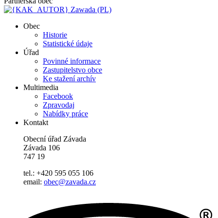
Partnerská obec
Zawada (PL)
Obec
Historie
Statistické údaje
Úřad
Povinné informace
Zastupitelstvo obce
Ke stažení archív
Multimedia
Facebook
Zpravodaj
Nabídky práce
Kontakt
Obecní úřad Závada
Závada 106
747 19
tel.: +420 595 055 106
email:
obec@zavada.cz