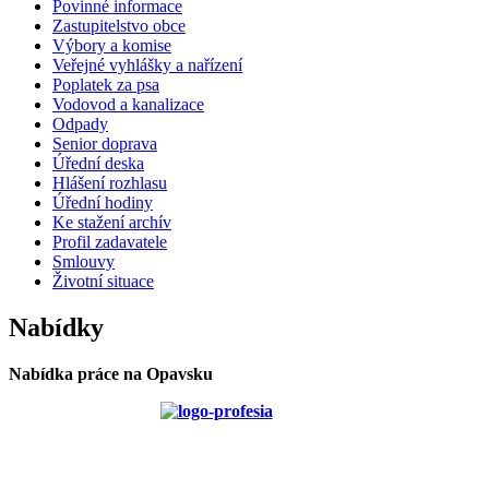
Povinné informace
Zastupitelstvo obce
Výbory a komise
Veřejné vyhlášky a nařízení
Poplatek za psa
Vodovod a kanalizace
Odpady
Senior doprava
Úřední deska
Hlášení rozhlasu
Úřední hodiny
Ke stažení archív
Profil zadavatele
Smlouvy
Životní situace
Nabídky
Nabídka práce na Opavsku