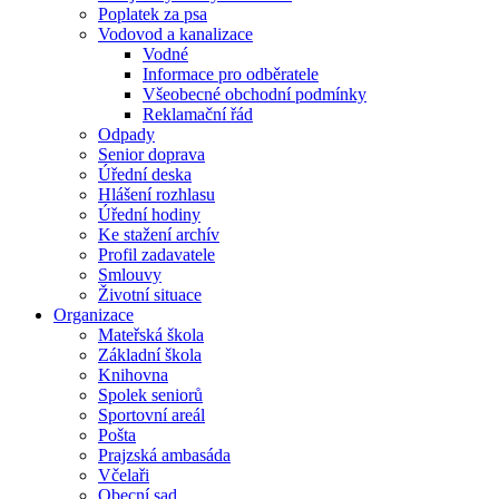
Poplatek za psa
Vodovod a kanalizace
Vodné
Informace pro odběratele
Všeobecné obchodní podmínky
Reklamační řád
Odpady
Senior doprava
Úřední deska
Hlášení rozhlasu
Úřední hodiny
Ke stažení archív
Profil zadavatele
Smlouvy
Životní situace
Organizace
Mateřská škola
Základní škola
Knihovna
Spolek seniorů
Sportovní areál
Pošta
Prajzská ambasáda
Včelaři
Obecní sad