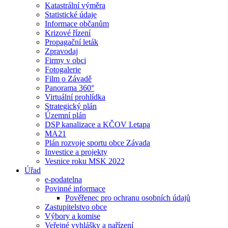
Katastrální výměra
Statistické údaje
Informace občanům
Krizové řízení
Propagační leták
Zpravodaj
Firmy v obci
Fotogalerie
Film o Závadě
Panorama 360°
Virtuální prohlídka
Strategický plán
Územní plán
DSP kanalizace a KČOV I.etapa
MA21
Plán rozvoje sportu obce Závada
Investice a projekty
Vesnice roku MSK 2022
Úřad
e-podatelna
Povinné informace
Pověřenec pro ochranu osobních údajů
Zastupitelstvo obce
Výbory a komise
Veřejné vyhlášky a nařízení