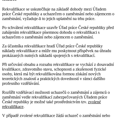
Rekvalifikace se uskutečňuje na základě dohody mezi Úřadem
práce České republiky a uchazečem o zaměstnání nebo zájemcem o
zaměstnání, vyžaduje-li to jejich uplatnění na trhu práce.
Po schválení rekvalifikace uzavře Úřad práce České republiky před
zahájením rekvalifikace písemnou dohodu o rekvalifikaci s
uchazečem o zaměstnání nebo zájemcem o zaměstnání.
Za účastníka rekvalifikace hradí Úřad práce České republiky
náklady rekvalifikace a může mu poskytnout příspěvek na úhradu
prokázaných nutných nákladů spojených s rekvalifikací.
Při určování obsahu a rozsahu rekvalifikace se vychází z dosavadní
kvalifikace, zdravotního stavu, schopnosti a zkušenosti fyzické
osoby, která má být rekvalifikována formou získání nových
teoretických znalostí a praktických dovedností v rámci dalšího
profesního vzdělávání.
Rozšířit vzdělávací možnosti uchazečů o zaměstnání a zájemců o
zaměstnání vedle rekvalifikací zabezpečovaných Úřadem práce
České republiky je možné také prostřednictvím tzv.
zvolené
rekvalifikace
.
V případě zvolené rekvalifikace žádá uchazeč o zaměstnání nebo