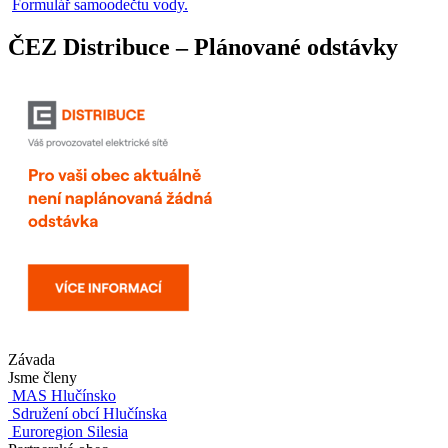
Formulář samoodečtu vody.
ČEZ Distribuce – Plánované odstávky
Závada
Jsme členy
MAS Hlučínsko
Sdružení obcí Hlučínska
Euroregion Silesia