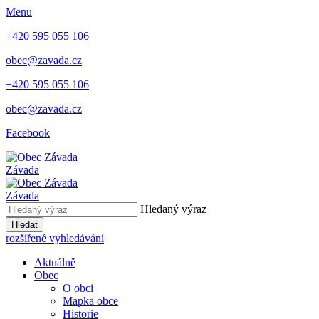
Menu
+420 595 055 106
obec@zavada.cz
+420 595 055 106
obec@zavada.cz
Facebook
Závada
Závada
Hledaný výraz
Hledat
rozšířené vyhledávání
Aktuálně
Obec
O obci
Mapka obce
Historie