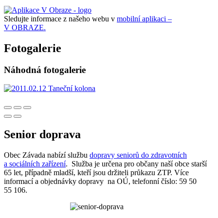
Sledujte informace z našeho webu v
mobilní aplikaci –
V OBRAZE.
Fotogalerie
Náhodná fotogalerie
Senior doprava
Obec Závada nabízí službu
dopravy seniorů do zdravotních
a sociálních zařízení
. Služba je určena pro občany naší obce starší
65 let, případně mladší, kteří jsou držiteli průkazu ZTP. Více
informací a objednávky dopravy na OÚ, telefonní číslo: 59 50
55 106.