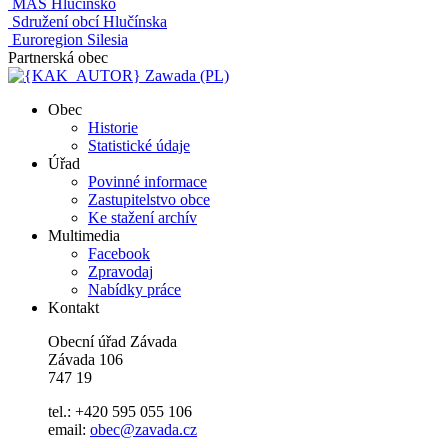
MAS Hlučínsko
Sdružení obcí Hlučínska
Euroregion Silesia
Partnerská obec
Zawada (PL)
Obec
Historie
Statistické údaje
Úřad
Povinné informace
Zastupitelstvo obce
Ke stažení archív
Multimedia
Facebook
Zpravodaj
Nabídky práce
Kontakt
Obecní úřad Závada
Závada 106
747 19
tel.: +420 595 055 106
email:
obec@zavada.cz