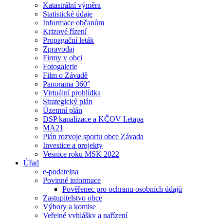
Katastrální výměra
Statistické údaje
Informace občanům
Krizové řízení
Propagační leták
Zpravodaj
Firmy v obci
Fotogalerie
Film o Závadě
Panorama 360°
Virtuální prohlídka
Strategický plán
Územní plán
DSP kanalizace a KČOV I.etapa
MA21
Plán rozvoje sportu obce Závada
Investice a projekty
Vesnice roku MSK 2022
Úřad
e-podatelna
Povinné informace
Pověřenec pro ochranu osobních údajů
Zastupitelstvo obce
Výbory a komise
Veřejné vyhlášky a nařízení