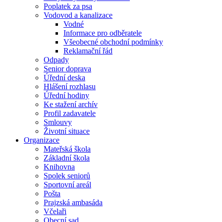
Poplatek za psa
Vodovod a kanalizace
Vodné
Informace pro odběratele
Všeobecné obchodní podmínky
Reklamační řád
Odpady
Senior doprava
Úřední deska
Hlášení rozhlasu
Úřední hodiny
Ke stažení archív
Profil zadavatele
Smlouvy
Životní situace
Organizace
Mateřská škola
Základní škola
Knihovna
Spolek seniorů
Sportovní areál
Pošta
Prajzská ambasáda
Včelaři
Obecní sad