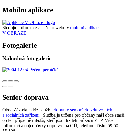
Mobilní aplikace
Sledujte informace z našeho webu v
mobilní aplikaci –
V OBRAZE.
Fotogalerie
Náhodná fotogalerie
Senior doprava
Obec Závada nabízí službu
dopravy seniorů do zdravotních
a sociálních zařízení
. Služba je určena pro občany naší obce starší
65 let, případně mladší, kteří jsou držiteli průkazu ZTP. Více
informací a objednávky dopravy na OÚ, telefonní číslo: 59 50
55 106.