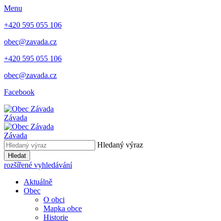
Menu
+420 595 055 106
obec@zavada.cz
+420 595 055 106
obec@zavada.cz
Facebook
Závada
Závada
Hledaný výraz
Hledat
rozšířené vyhledávání
Aktuálně
Obec
O obci
Mapka obce
Historie