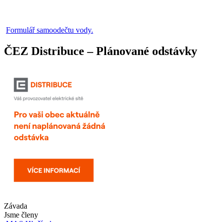
Formulář samoodečtu vody.
ČEZ Distribuce – Plánované odstávky
Závada
Jsme členy