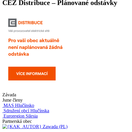
ČEZ Distribuce – Plánované odstávky
Závada
Jsme členy
MAS Hlučínsko
Sdružení obcí Hlučínska
Euroregion Silesia
Partnerská obec
Zawada (PL)