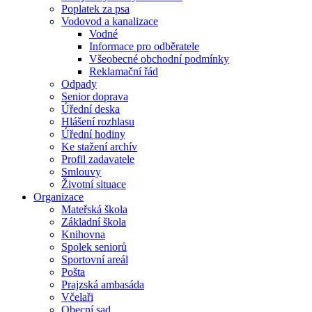
Poplatek za psa
Vodovod a kanalizace
Vodné
Informace pro odběratele
Všeobecné obchodní podmínky
Reklamační řád
Odpady
Senior doprava
Úřední deska
Hlášení rozhlasu
Úřední hodiny
Ke stažení archív
Profil zadavatele
Smlouvy
Životní situace
Organizace
Mateřská škola
Základní škola
Knihovna
Spolek seniorů
Sportovní areál
Pošta
Prajzská ambasáda
Včelaři
Obecní sad