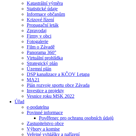
Katastrální výměra
Statistické údaje
Informace občanům
Krizové řízení
Propagační leták
Zpravodaj
Firmy v obci
Fotogalerie
Film o Závadě
Panorama 360°
Virtuální prohlídka
Strategický plán
Územní plán
DSP kanalizace a KČOV I.etapa
MA21
Plán rozvoje sportu obce Závada
Investice a projekty
Vesnice roku MSK 2022
Úřad
e-podatelna
Povinné informace
Pověřenec pro ochranu osobních údajů
Zastupitelstvo obce
Výbory a komise
Veřejné vyhlášky a nařízení