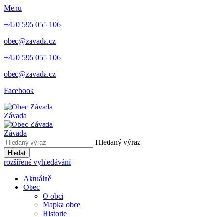
Menu
+420 595 055 106
obec@zavada.cz
+420 595 055 106
obec@zavada.cz
Facebook
Závada
Závada
Hledaný výraz
Hledat
rozšířené vyhledávání
Aktuálně
Obec
O obci
Mapka obce
Historie