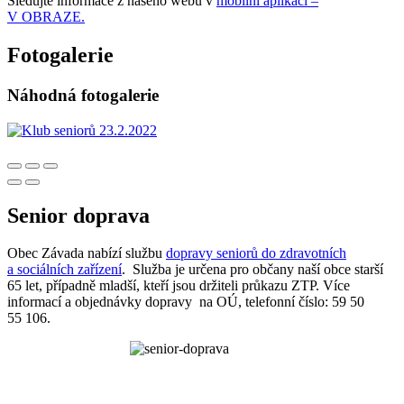
Sledujte informace z našeho webu v
mobilní aplikaci –
V OBRAZE.
Fotogalerie
Náhodná fotogalerie
Senior doprava
Obec Závada nabízí službu
dopravy seniorů do zdravotních
a sociálních zařízení
. Služba je určena pro občany naší obce starší
65 let, případně mladší, kteří jsou držiteli průkazu ZTP. Více
informací a objednávky dopravy na OÚ, telefonní číslo: 59 50
55 106.