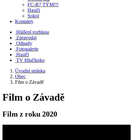
FC-B7 TÝM!!!
Hasiči
Sokol
Kontakty
Hlášení rozhlasu
Zpravodaj
Odpady
Fotogalerie
Hasiči
TV Hlučínsko
Úvodní stránka
Obec
Film o Závadě
Film o Závadě
Film z roku 2020