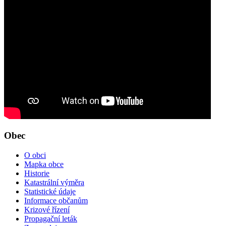
Obec
O obci
Mapka obce
Historie
Katastrální výměra
Statistické údaje
Informace občanům
Krizové řízení
Propagační leták