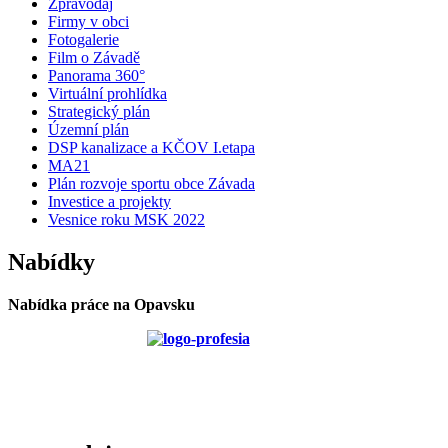
Zpravodaj
Firmy v obci
Fotogalerie
Film o Závadě
Panorama 360°
Virtuální prohlídka
Strategický plán
Územní plán
DSP kanalizace a KČOV I.etapa
MA21
Plán rozvoje sportu obce Závada
Investice a projekty
Vesnice roku MSK 2022
Nabídky
Nabídka práce na Opavsku