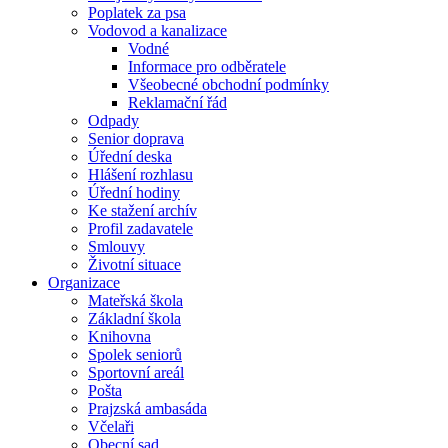
Poplatek za psa
Vodovod a kanalizace
Vodné
Informace pro odběratele
Všeobecné obchodní podmínky
Reklamační řád
Odpady
Senior doprava
Úřední deska
Hlášení rozhlasu
Úřední hodiny
Ke stažení archív
Profil zadavatele
Smlouvy
Životní situace
Organizace
Mateřská škola
Základní škola
Knihovna
Spolek seniorů
Sportovní areál
Pošta
Prajzská ambasáda
Včelaři
Obecní sad