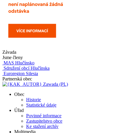
Závada
Jsme členy
MAS Hlučínsko
Sdružení obcí Hlučínska
Euroregion Silesia
Partnerská obec
Zawada (PL)
Obec
Historie
Statistické údaje
Úřad
Povinné informace
Zastupitelstvo obce
Ke stažení archív
Multimedia