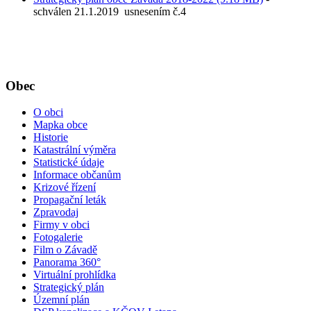
schválen 21.1.2019 usnesením č.4
Obec
O obci
Mapka obce
Historie
Katastrální výměra
Statistické údaje
Informace občanům
Krizové řízení
Propagační leták
Zpravodaj
Firmy v obci
Fotogalerie
Film o Závadě
Panorama 360°
Virtuální prohlídka
Strategický plán
Územní plán