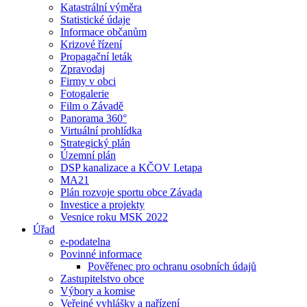
Katastrální výměra
Statistické údaje
Informace občanům
Krizové řízení
Propagační leták
Zpravodaj
Firmy v obci
Fotogalerie
Film o Závadě
Panorama 360°
Virtuální prohlídka
Strategický plán
Územní plán
DSP kanalizace a KČOV I.etapa
MA21
Plán rozvoje sportu obce Závada
Investice a projekty
Vesnice roku MSK 2022
Úřad
e-podatelna
Povinné informace
Pověřenec pro ochranu osobních údajů
Zastupitelstvo obce
Výbory a komise
Veřejné vyhlášky a nařízení