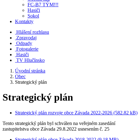
FC-B7 TÝM!!!
Hasiči
Sokol
Kontakty
Hlášení rozhlasu
Zpravodaj
Odpady
Fotogalerie
Hasiči
TV Hlučínsko
Úvodní stránka
Obec
Strategický plán
Strategický plán
Strategický plán rozvoje obce Závada 2022-2026 (582.82 kB)
Tento strategický plán byl schválen na veřejném zasedání
zastupitelstva obce Závada 29.8.2022 usnesením č. 25
Strategický plán obce Závada 2018-2022 (9.18 MB)
-