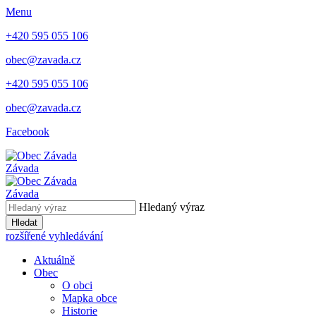
Menu
+420 595 055 106
obec@zavada.cz
+420 595 055 106
obec@zavada.cz
Facebook
Závada
Závada
Hledaný výraz
Hledat
rozšířené vyhledávání
Aktuálně
Obec
O obci
Mapka obce
Historie