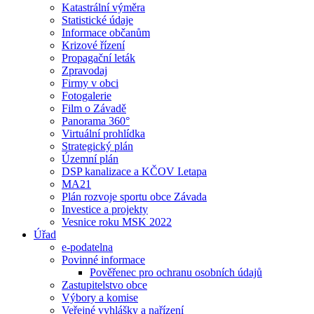
Katastrální výměra
Statistické údaje
Informace občanům
Krizové řízení
Propagační leták
Zpravodaj
Firmy v obci
Fotogalerie
Film o Závadě
Panorama 360°
Virtuální prohlídka
Strategický plán
Územní plán
DSP kanalizace a KČOV I.etapa
MA21
Plán rozvoje sportu obce Závada
Investice a projekty
Vesnice roku MSK 2022
Úřad
e-podatelna
Povinné informace
Pověřenec pro ochranu osobních údajů
Zastupitelstvo obce
Výbory a komise
Veřejné vyhlášky a nařízení