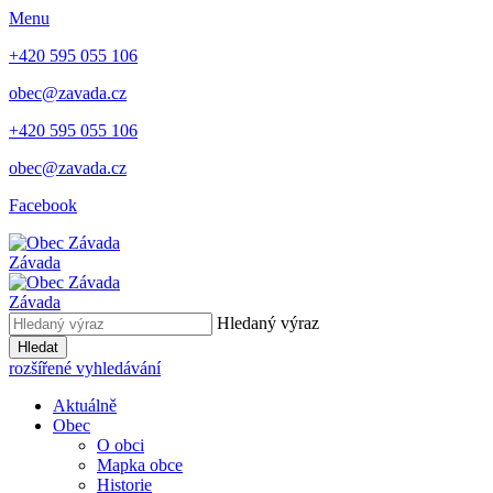
Menu
+420 595 055 106
obec@zavada.cz
+420 595 055 106
obec@zavada.cz
Facebook
Závada
Závada
Hledaný výraz
Hledat
rozšířené vyhledávání
Aktuálně
Obec
O obci
Mapka obce
Historie