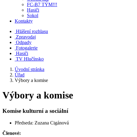
FC-B7 TÝM!!!
Hasiči
Sokol
Kontakty
Hlášení rozhlasu
Zpravodaj
Odpady
Fotogalerie
Hasiči
TV Hlučínsko
Úvodní stránka
Úřad
Výbory a komise
Výbory a komise
Komise kulturní a sociální
Předseda: Zuzana Cigánová
Členové: