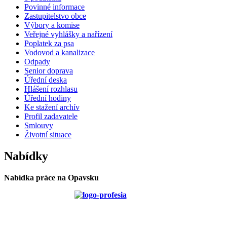
Povinné informace
Zastupitelstvo obce
Výbory a komise
Veřejné vyhlášky a nařízení
Poplatek za psa
Vodovod a kanalizace
Odpady
Senior doprava
Úřední deska
Hlášení rozhlasu
Úřední hodiny
Ke stažení archív
Profil zadavatele
Smlouvy
Životní situace
Nabídky
Nabídka práce na Opavsku