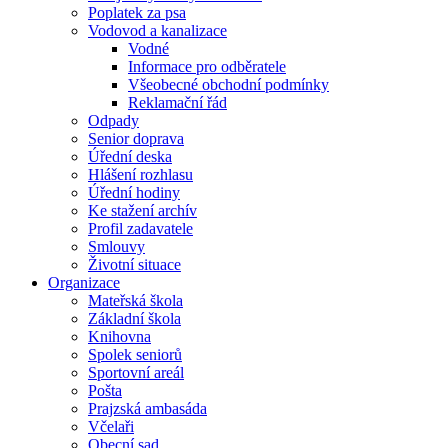
Poplatek za psa
Vodovod a kanalizace
Vodné
Informace pro odběratele
Všeobecné obchodní podmínky
Reklamační řád
Odpady
Senior doprava
Úřední deska
Hlášení rozhlasu
Úřední hodiny
Ke stažení archív
Profil zadavatele
Smlouvy
Životní situace
Organizace
Mateřská škola
Základní škola
Knihovna
Spolek seniorů
Sportovní areál
Pošta
Prajzská ambasáda
Včelaři
Obecní sad