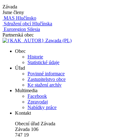
Závada
Jsme členy
MAS Hlučínsko
Sdružení obcí Hlučínska
Euroregion Silesia
Partnerská obec
Zawada (PL)
Obec
Historie
Statistické údaje
Úřad
Povinné informace
Zastupitelstvo obce
Ke stažení archív
Multimedia
Facebook
Zpravodaj
Nabídky práce
Kontakt
Obecní úřad Závada
Závada 106
747 19