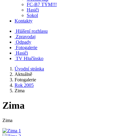
FC-B7 TÝM!!!
Hasiči
Sokol
Kontakty
Hlášení rozhlasu
Zpravodaj
Odpady
Fotogalerie
Hasiči
TV Hlučínsko
Úvodní stránka
Aktuálně
Fotogalerie
Rok 2005
Zima
Zima
Zima