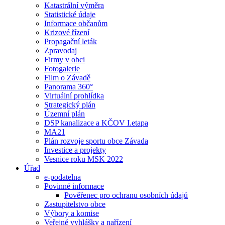
Katastrální výměra
Statistické údaje
Informace občanům
Krizové řízení
Propagační leták
Zpravodaj
Firmy v obci
Fotogalerie
Film o Závadě
Panorama 360°
Virtuální prohlídka
Strategický plán
Územní plán
DSP kanalizace a KČOV I.etapa
MA21
Plán rozvoje sportu obce Závada
Investice a projekty
Vesnice roku MSK 2022
Úřad
e-podatelna
Povinné informace
Pověřenec pro ochranu osobních údajů
Zastupitelstvo obce
Výbory a komise
Veřejné vyhlášky a nařízení