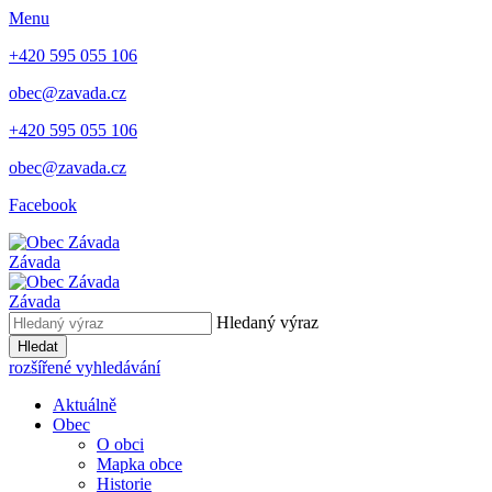
Menu
+420 595 055 106
obec@zavada.cz
+420 595 055 106
obec@zavada.cz
Facebook
Závada
Závada
Hledaný výraz
Hledat
rozšířené vyhledávání
Aktuálně
Obec
O obci
Mapka obce
Historie