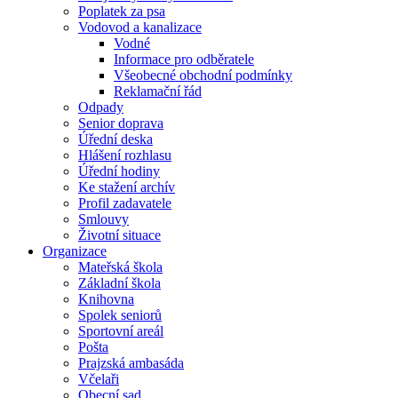
Poplatek za psa
Vodovod a kanalizace
Vodné
Informace pro odběratele
Všeobecné obchodní podmínky
Reklamační řád
Odpady
Senior doprava
Úřední deska
Hlášení rozhlasu
Úřední hodiny
Ke stažení archív
Profil zadavatele
Smlouvy
Životní situace
Organizace
Mateřská škola
Základní škola
Knihovna
Spolek seniorů
Sportovní areál
Pošta
Prajzská ambasáda
Včelaři
Obecní sad