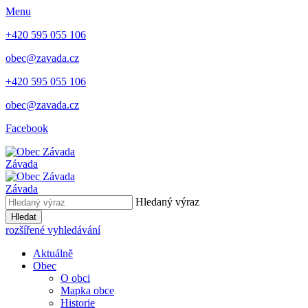
Menu
+420 595 055 106
obec@zavada.cz
+420 595 055 106
obec@zavada.cz
Facebook
Závada
Závada
Hledaný výraz
Hledat
rozšířené vyhledávání
Aktuálně
Obec
O obci
Mapka obce
Historie