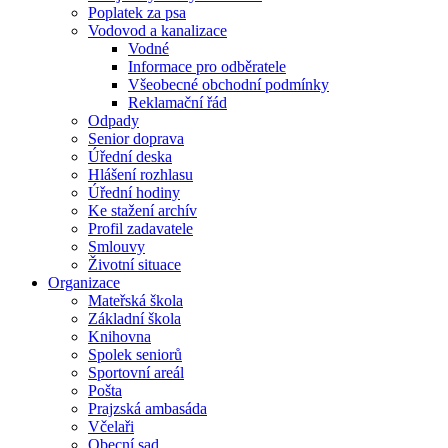
Poplatek za psa
Vodovod a kanalizace
Vodné
Informace pro odběratele
Všeobecné obchodní podmínky
Reklamační řád
Odpady
Senior doprava
Úřední deska
Hlášení rozhlasu
Úřední hodiny
Ke stažení archív
Profil zadavatele
Smlouvy
Životní situace
Organizace
Mateřská škola
Základní škola
Knihovna
Spolek seniorů
Sportovní areál
Pošta
Prajzská ambasáda
Včelaři
Obecní sad