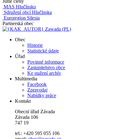
Jsme členy
MAS Hlučínsko
Sdružení obcí Hlučínska
Euroregion Silesia
Partnerská obec
Zawada (PL)
Obec
Historie
Statistické údaje
Úřad
Povinné informace
Zastupitelstvo obce
Ke stažení archív
Multimedia
Facebook
Zpravodaj
Nabídky práce
Kontakt
Obecní úřad Závada
Závada 106
747 19
tel.: +420 595 055 106
email:
obec@zavada.cz