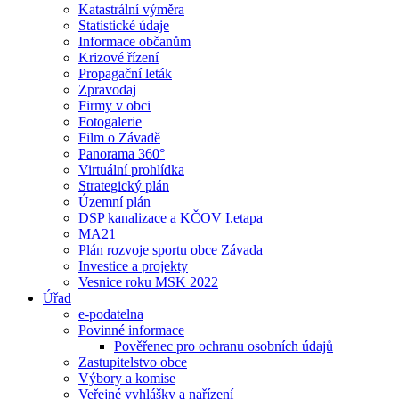
Katastrální výměra
Statistické údaje
Informace občanům
Krizové řízení
Propagační leták
Zpravodaj
Firmy v obci
Fotogalerie
Film o Závadě
Panorama 360°
Virtuální prohlídka
Strategický plán
Územní plán
DSP kanalizace a KČOV I.etapa
MA21
Plán rozvoje sportu obce Závada
Investice a projekty
Vesnice roku MSK 2022
Úřad
e-podatelna
Povinné informace
Pověřenec pro ochranu osobních údajů
Zastupitelstvo obce
Výbory a komise
Veřejné vyhlášky a nařízení