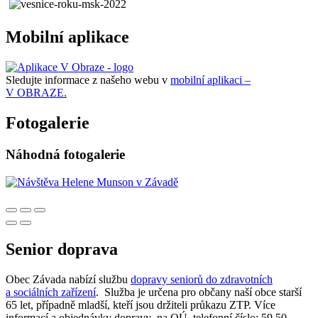
Mobilní aplikace
Sledujte informace z našeho webu v
mobilní aplikaci –
V OBRAZE.
Fotogalerie
Náhodná fotogalerie
Senior doprava
Obec Závada nabízí službu
dopravy seniorů do zdravotních
a sociálních zařízení
. Služba je určena pro občany naší obce starší
65 let, případně mladší, kteří jsou držiteli průkazu ZTP. Více
informací a objednávky dopravy na OÚ, telefonní číslo: 59 50