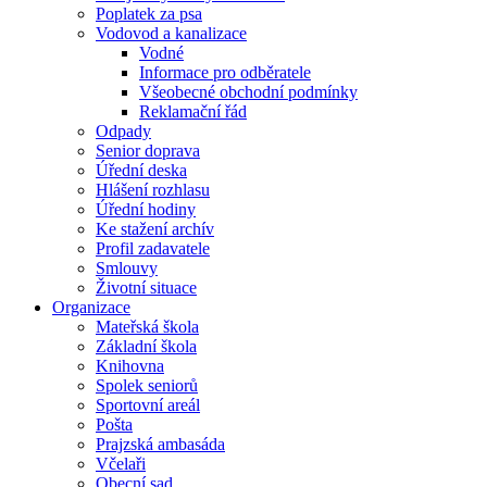
Poplatek za psa
Vodovod a kanalizace
Vodné
Informace pro odběratele
Všeobecné obchodní podmínky
Reklamační řád
Odpady
Senior doprava
Úřední deska
Hlášení rozhlasu
Úřední hodiny
Ke stažení archív
Profil zadavatele
Smlouvy
Životní situace
Organizace
Mateřská škola
Základní škola
Knihovna
Spolek seniorů
Sportovní areál
Pošta
Prajzská ambasáda
Včelaři
Obecní sad