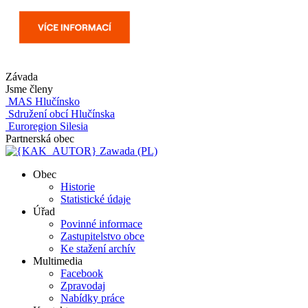
Závada
Jsme členy
MAS Hlučínsko
Sdružení obcí Hlučínska
Euroregion Silesia
Partnerská obec
Zawada (PL)
Obec
Historie
Statistické údaje
Úřad
Povinné informace
Zastupitelstvo obce
Ke stažení archív
Multimedia
Facebook
Zpravodaj
Nabídky práce