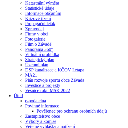
Katastrální výměra
Statistické údaje
Informace občanům
Krizové řízení
Propagační leták
Zpravodaj
Firmy v obci
Fotogalerie
Film o Závadě
Panorama 360°
Virtuální prohlídka
Strategický plán
Územní plán
DSP kanalizace a KČOV I.etapa
MA21
Plán rozvoje sportu obce Závada
Investice a projekty
Vesnice roku MSK 2022
Úřad
e-podatelna
Povinné informace
Pověřenec pro ochranu osobních údajů
Zastupitelstvo obce
Výbory a komise
Veřejné vyhlášky a nařízení