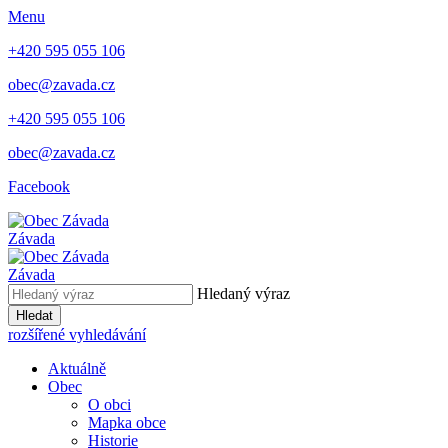
Menu
+420 595 055 106
obec@zavada.cz
+420 595 055 106
obec@zavada.cz
Facebook
Závada
Závada
Hledaný výraz
Hledat
rozšířené vyhledávání
Aktuálně
Obec
O obci
Mapka obce
Historie