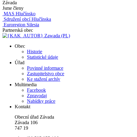
Závada
Jsme členy
MAS Hlučínsko
Sdružení obcí Hlučínska
Euroregion Silesia
Partnerská obec
Zawada (PL)
Obec
Historie
Statistické údaje
Úřad
Povinné informace
Zastupitelstvo obce
Ke stažení archív
Multimedia
Facebook
Zpravodaj
Nabídky práce
Kontakt
Obecní úřad Závada
Závada 106
747 19