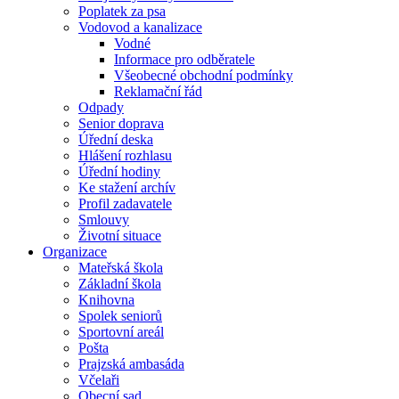
Poplatek za psa
Vodovod a kanalizace
Vodné
Informace pro odběratele
Všeobecné obchodní podmínky
Reklamační řád
Odpady
Senior doprava
Úřední deska
Hlášení rozhlasu
Úřední hodiny
Ke stažení archív
Profil zadavatele
Smlouvy
Životní situace
Organizace
Mateřská škola
Základní škola
Knihovna
Spolek seniorů
Sportovní areál
Pošta
Prajzská ambasáda
Včelaři
Obecní sad