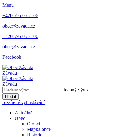
Menu
+420 595 055 106
obec@zavada.cz
+420 595 055 106
obec@zavada.cz
Facebook
Závada
Závada
Hledaný výraz
Hledat
rozšířené vyhledávání
Aktuálně
Obec
O obci
Mapka obce
Historie