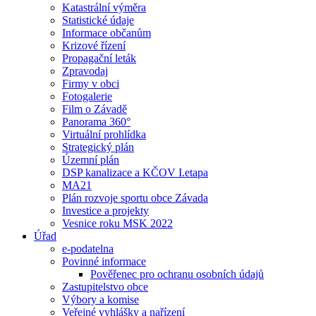
Katastrální výměra
Statistické údaje
Informace občanům
Krizové řízení
Propagační leták
Zpravodaj
Firmy v obci
Fotogalerie
Film o Závadě
Panorama 360°
Virtuální prohlídka
Strategický plán
Územní plán
DSP kanalizace a KČOV I.etapa
MA21
Plán rozvoje sportu obce Závada
Investice a projekty
Vesnice roku MSK 2022
Úřad
e-podatelna
Povinné informace
Pověřenec pro ochranu osobních údajů
Zastupitelstvo obce
Výbory a komise
Veřejné vyhlášky a nařízení