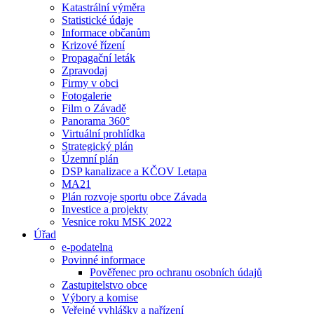
Katastrální výměra
Statistické údaje
Informace občanům
Krizové řízení
Propagační leták
Zpravodaj
Firmy v obci
Fotogalerie
Film o Závadě
Panorama 360°
Virtuální prohlídka
Strategický plán
Územní plán
DSP kanalizace a KČOV I.etapa
MA21
Plán rozvoje sportu obce Závada
Investice a projekty
Vesnice roku MSK 2022
Úřad
e-podatelna
Povinné informace
Pověřenec pro ochranu osobních údajů
Zastupitelstvo obce
Výbory a komise
Veřejné vyhlášky a nařízení