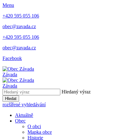
Menu
+420 595 055 106
obec@zavada.cz
+420 595 055 106
obec@zavada.cz
Facebook
Závada
Závada
Hledaný výraz
Hledat
rozšířené vyhledávání
Aktuálně
Obec
O obci
Mapka obce
Historie