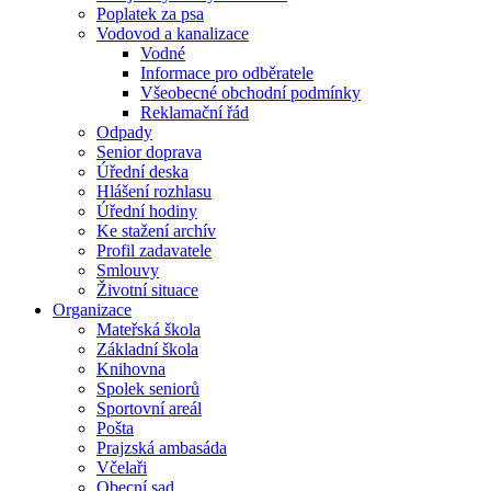
Poplatek za psa
Vodovod a kanalizace
Vodné
Informace pro odběratele
Všeobecné obchodní podmínky
Reklamační řád
Odpady
Senior doprava
Úřední deska
Hlášení rozhlasu
Úřední hodiny
Ke stažení archív
Profil zadavatele
Smlouvy
Životní situace
Organizace
Mateřská škola
Základní škola
Knihovna
Spolek seniorů
Sportovní areál
Pošta
Prajzská ambasáda
Včelaři
Obecní sad