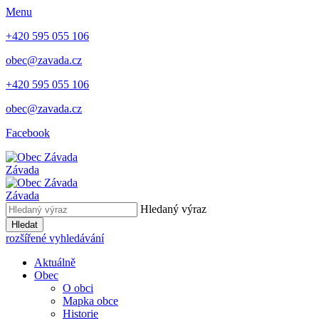
Menu
+420 595 055 106
obec@zavada.cz
+420 595 055 106
obec@zavada.cz
Facebook
Závada
Závada
Hledaný výraz
Hledat
rozšířené vyhledávání
Aktuálně
Obec
O obci
Mapka obce
Historie