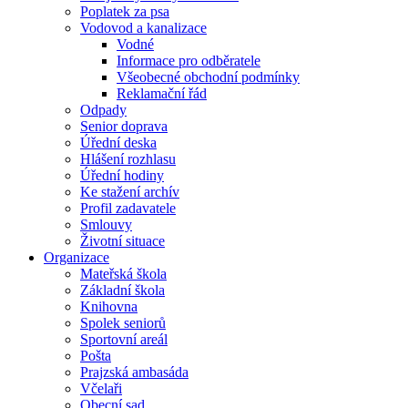
Poplatek za psa
Vodovod a kanalizace
Vodné
Informace pro odběratele
Všeobecné obchodní podmínky
Reklamační řád
Odpady
Senior doprava
Úřední deska
Hlášení rozhlasu
Úřední hodiny
Ke stažení archív
Profil zadavatele
Smlouvy
Životní situace
Organizace
Mateřská škola
Základní škola
Knihovna
Spolek seniorů
Sportovní areál
Pošta
Prajzská ambasáda
Včelaři
Obecní sad