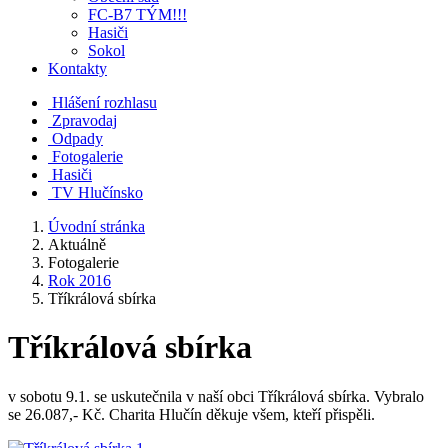
FC-B7 TÝM!!!
Hasiči
Sokol
Kontakty
Hlášení rozhlasu
Zpravodaj
Odpady
Fotogalerie
Hasiči
TV Hlučínsko
Úvodní stránka
Aktuálně
Fotogalerie
Rok 2016
Tříkrálová sbírka
Tříkrálová sbírka
v sobotu 9.1. se uskutečnila v naší obci Tříkrálová sbírka. Vybralo
se 26.087,- Kč. Charita Hlučín děkuje všem, kteří přispěli.