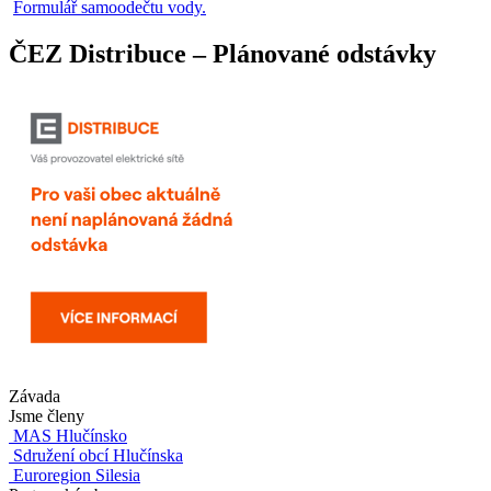
Formulář samoodečtu vody.
ČEZ Distribuce – Plánované odstávky
Závada
Jsme členy
MAS Hlučínsko
Sdružení obcí Hlučínska
Euroregion Silesia