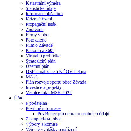
Katastrální výměra
Statistické údaje
Informace občanům
Krizové řízení
Propagační leták
Zpravodaj
Firmy v obci
Fotogalerie
Film o Závadě
Panorama 360°
Virtuální prohlídka
Strategický plán
Územní plán
DSP kanalizace a KČOV I.etapa
MA21
Plán rozvoje sportu obce Závada
Investice a projekty
Vesnice roku MSK 2022
Úřad
e-podatelna
Povinné informace
Pověřenec pro ochranu osobních údajů
Zastupitelstvo obce
Výbory a komise
Veřejné vyhlášky a nařízení