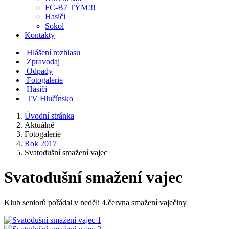
FC-B7 TÝM!!!
Hasiči
Sokol
Kontakty
Hlášení rozhlasu
Zpravodaj
Odpady
Fotogalerie
Hasiči
TV Hlučínsko
Úvodní stránka
Aktuálně
Fotogalerie
Rok 2017
Svatodušní smažení vajec
Svatodušní smažení vajec
Klub seniorů pořádal v neděli 4.června smažení vaječiny