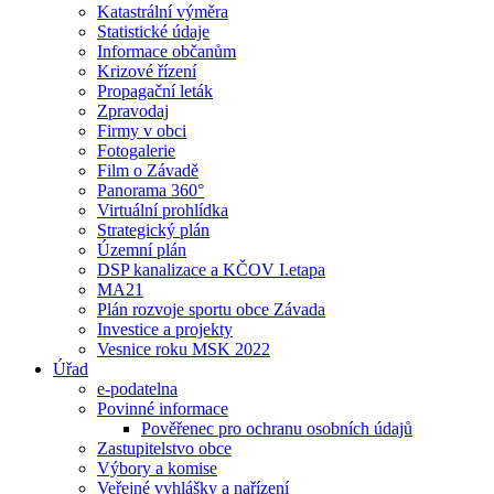
Katastrální výměra
Statistické údaje
Informace občanům
Krizové řízení
Propagační leták
Zpravodaj
Firmy v obci
Fotogalerie
Film o Závadě
Panorama 360°
Virtuální prohlídka
Strategický plán
Územní plán
DSP kanalizace a KČOV I.etapa
MA21
Plán rozvoje sportu obce Závada
Investice a projekty
Vesnice roku MSK 2022
Úřad
e-podatelna
Povinné informace
Pověřenec pro ochranu osobních údajů
Zastupitelstvo obce
Výbory a komise
Veřejné vyhlášky a nařízení