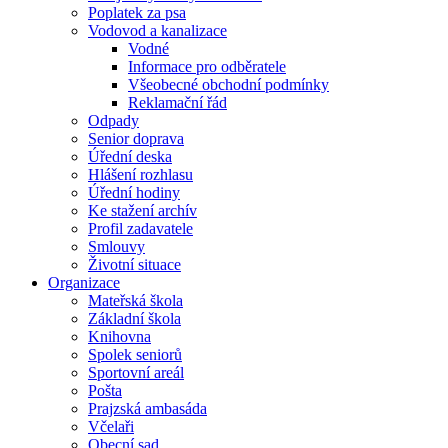
Poplatek za psa
Vodovod a kanalizace
Vodné
Informace pro odběratele
Všeobecné obchodní podmínky
Reklamační řád
Odpady
Senior doprava
Úřední deska
Hlášení rozhlasu
Úřední hodiny
Ke stažení archív
Profil zadavatele
Smlouvy
Životní situace
Organizace
Mateřská škola
Základní škola
Knihovna
Spolek seniorů
Sportovní areál
Pošta
Prajzská ambasáda
Včelaři
Obecní sad