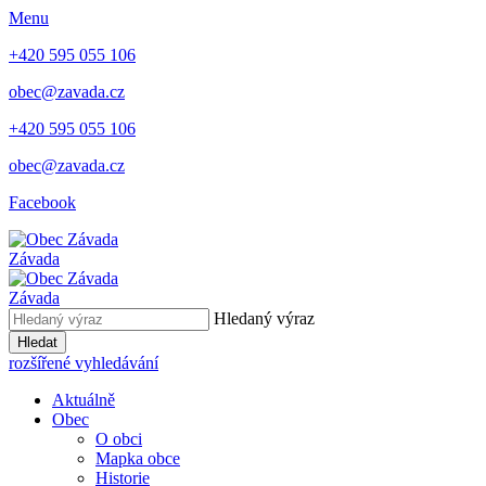
Menu
+420 595 055 106
obec@zavada.cz
+420 595 055 106
obec@zavada.cz
Facebook
Závada
Závada
Hledaný výraz
Hledat
rozšířené vyhledávání
Aktuálně
Obec
O obci
Mapka obce
Historie