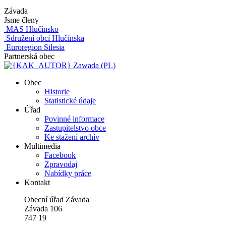
Závada
Jsme členy
MAS Hlučínsko
Sdružení obcí Hlučínska
Euroregion Silesia
Partnerská obec
Zawada (PL)
Obec
Historie
Statistické údaje
Úřad
Povinné informace
Zastupitelstvo obce
Ke stažení archív
Multimedia
Facebook
Zpravodaj
Nabídky práce
Kontakt
Obecní úřad Závada
Závada 106
747 19