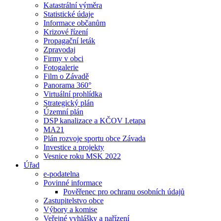
Katastrální výměra
Statistické údaje
Informace občanům
Krizové řízení
Propagační leták
Zpravodaj
Firmy v obci
Fotogalerie
Film o Závadě
Panorama 360°
Virtuální prohlídka
Strategický plán
Územní plán
DSP kanalizace a KČOV I.etapa
MA21
Plán rozvoje sportu obce Závada
Investice a projekty
Vesnice roku MSK 2022
Úřad
e-podatelna
Povinné informace
Pověřenec pro ochranu osobních údajů
Zastupitelstvo obce
Výbory a komise
Veřejné vyhlášky a nařízení