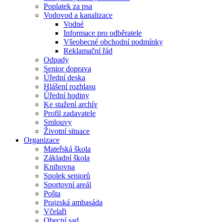
Poplatek za psa
Vodovod a kanalizace
Vodné
Informace pro odběratele
Všeobecné obchodní podmínky
Reklamační řád
Odpady
Senior doprava
Úřední deska
Hlášení rozhlasu
Úřední hodiny
Ke stažení archív
Profil zadavatele
Smlouvy
Životní situace
Organizace
Mateřská škola
Základní škola
Knihovna
Spolek seniorů
Sportovní areál
Pošta
Prajzská ambasáda
Včelaři
Obecní sad