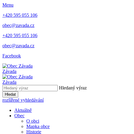
Menu
+420 595 055 106
obec@zavada.cz
+420 595 055 106
obec@zavada.cz
Facebook
Závada
Závada
Hledaný výraz
Hledat
rozšířené vyhledávání
Aktuálně
Obec
O obci
Mapka obce
Historie