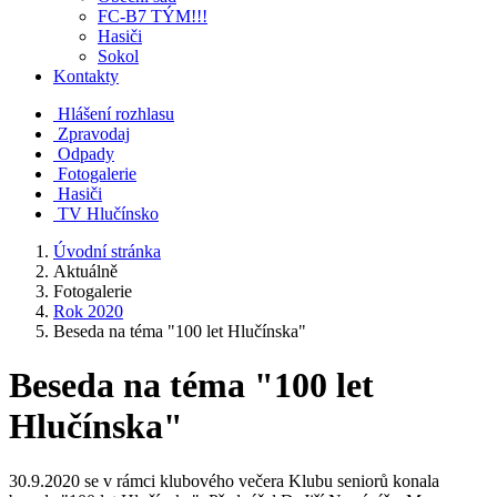
FC-B7 TÝM!!!
Hasiči
Sokol
Kontakty
Hlášení rozhlasu
Zpravodaj
Odpady
Fotogalerie
Hasiči
TV Hlučínsko
Úvodní stránka
Aktuálně
Fotogalerie
Rok 2020
Beseda na téma "100 let Hlučínska"
Beseda na téma "100 let
Hlučínska"
30.9.2020 se v rámci klubového večera Klubu seniorů konala