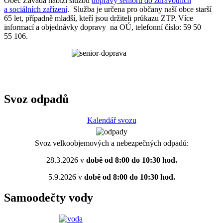
Obec Závada nabízí službu
dopravy seniorů do zdravotních
a sociálních zařízení
. Služba je určena pro občany naší obce starší
65 let, případně mladší, kteří jsou držiteli průkazu ZTP. Více
informací a objednávky dopravy na OÚ, telefonní číslo: 59 50
55 106.
Svoz odpadů
Kalendář svozu
Svoz velkoobjemových a nebezpečných odpadů:
28.3.2026 v
době od 8:00 do 10:30 hod.
5.9.2026 v
době od 8:00 do 10:30 hod.
Samoodečty vody