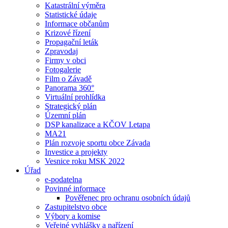
Katastrální výměra
Statistické údaje
Informace občanům
Krizové řízení
Propagační leták
Zpravodaj
Firmy v obci
Fotogalerie
Film o Závadě
Panorama 360°
Virtuální prohlídka
Strategický plán
Územní plán
DSP kanalizace a KČOV I.etapa
MA21
Plán rozvoje sportu obce Závada
Investice a projekty
Vesnice roku MSK 2022
Úřad
e-podatelna
Povinné informace
Pověřenec pro ochranu osobních údajů
Zastupitelstvo obce
Výbory a komise
Veřejné vyhlášky a nařízení