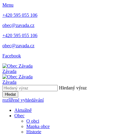
Menu
+420 595 055 106
obec@zavada.cz
+420 595 055 106
obec@zavada.cz
Facebook
Závada
Závada
Hledaný výraz
Hledat
rozšířené vyhledávání
Aktuálně
Obec
O obci
Mapka obce
Historie