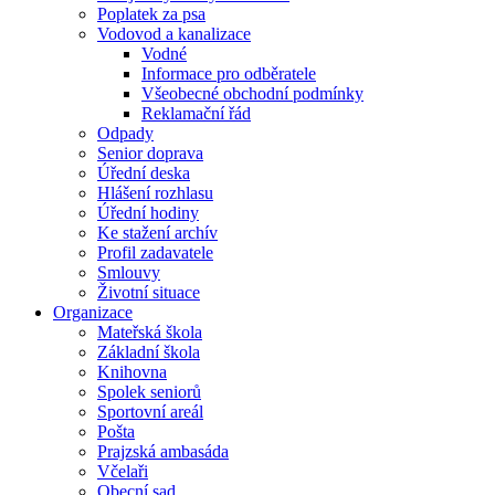
Poplatek za psa
Vodovod a kanalizace
Vodné
Informace pro odběratele
Všeobecné obchodní podmínky
Reklamační řád
Odpady
Senior doprava
Úřední deska
Hlášení rozhlasu
Úřední hodiny
Ke stažení archív
Profil zadavatele
Smlouvy
Životní situace
Organizace
Mateřská škola
Základní škola
Knihovna
Spolek seniorů
Sportovní areál
Pošta
Prajzská ambasáda
Včelaři
Obecní sad