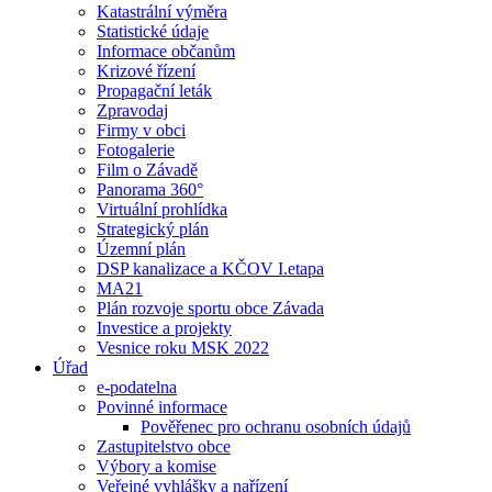
Katastrální výměra
Statistické údaje
Informace občanům
Krizové řízení
Propagační leták
Zpravodaj
Firmy v obci
Fotogalerie
Film o Závadě
Panorama 360°
Virtuální prohlídka
Strategický plán
Územní plán
DSP kanalizace a KČOV I.etapa
MA21
Plán rozvoje sportu obce Závada
Investice a projekty
Vesnice roku MSK 2022
Úřad
e-podatelna
Povinné informace
Pověřenec pro ochranu osobních údajů
Zastupitelstvo obce
Výbory a komise
Veřejné vyhlášky a nařízení