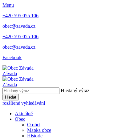
Menu
+420 595 055 106
obec@zavada.cz
+420 595 055 106
obec@zavada.cz
Facebook
Závada
Závada
Hledaný výraz
Hledat
rozšířené vyhledávání
Aktuálně
Obec
O obci
Mapka obce
Historie