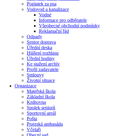
Poplatek za psa
Vodovod a kanalizace
Vodné
Informace pro odběratele
Všeobecné obchodní podmínky
Reklamační řád
Odpady
Senior doprava
Úřední deska
Hlášení rozhlasu
Úřední hodiny
Ke stažení archív
Profil zadavatele
Smlouvy
Životní situace
Organizace
Mateřská škola
Základní škola
Knihovna
Spolek seniorů
Sportovní areál
Pošta
Prajzská ambasáda
Včelaři
Obecní sad