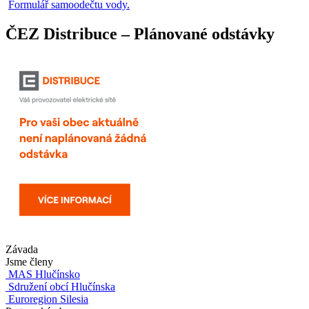
Formulář samoodečtu vody.
ČEZ Distribuce – Plánované odstávky
Závada
Jsme členy
MAS Hlučínsko
Sdružení obcí Hlučínska
Euroregion Silesia