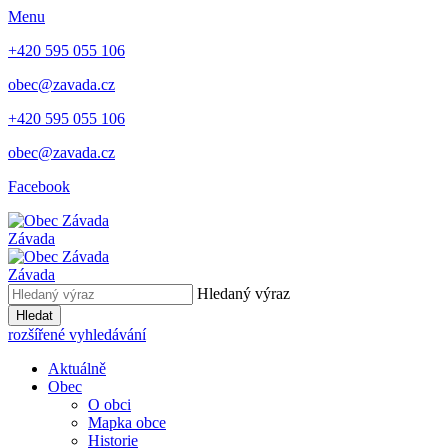
Menu
+420 595 055 106
obec@zavada.cz
+420 595 055 106
obec@zavada.cz
Facebook
Závada
Závada
Hledaný výraz
Hledat
rozšířené vyhledávání
Aktuálně
Obec
O obci
Mapka obce
Historie