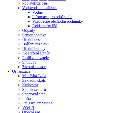
Poplatek za psa
Vodovod a kanalizace
Vodné
Informace pro odběratele
Všeobecné obchodní podmínky
Reklamační řád
Odpady
Senior doprava
Úřední deska
Hlášení rozhlasu
Úřední hodiny
Ke stažení archív
Profil zadavatele
Smlouvy
Životní situace
Organizace
Mateřská škola
Základní škola
Knihovna
Spolek seniorů
Sportovní areál
Pošta
Prajzská ambasáda
Včelaři
Obecní sad