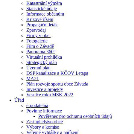
Katastrální výměra
Statistické údaje
Informace občanům
Krizové řízení
Propagační leták
Zpravodaj
Firmy v obci
Fotogalerie
Film o Závadě
Panorama 360°
Virtuální prohlídka
Strategický plán
Územní plán
DSP kanalizace a KČOV I.etapa
MA21
Plán rozvoje sportu obce Závada
Investice a projekty
Vesnice roku MSK 2022
Úřad
e-podatelna
Povinné informace
Pověřenec pro ochranu osobních údajů
Zastupitelstvo obce
Výbory a komise
Veřejné vyhlášky a nařízení