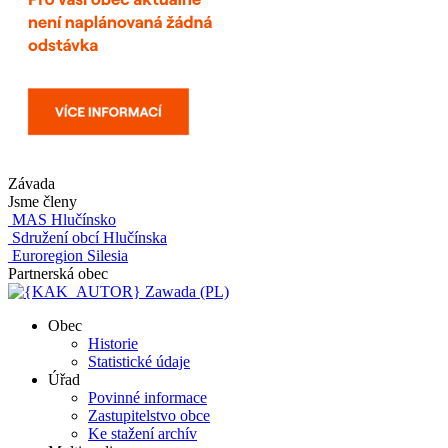
Závada
Jsme členy
MAS Hlučínsko
Sdružení obcí Hlučínska
Euroregion Silesia
Partnerská obec
Zawada (PL)
Obec
Historie
Statistické údaje
Úřad
Povinné informace
Zastupitelstvo obce
Ke stažení archív