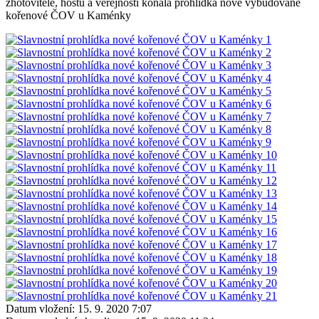
zhotovitele, hostů a veřejnosti konala prohlídka nově vybudované
kořenové ČOV u Kaménky
Datum vložení:
15. 9. 2020 7:07