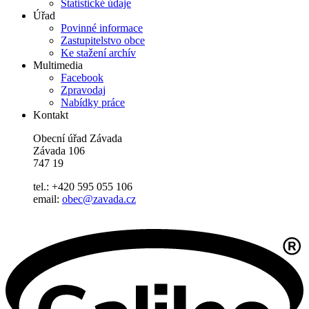
Statistické údaje
Úřad
Povinné informace
Zastupitelstvo obce
Ke stažení archív
Multimedia
Facebook
Zpravodaj
Nabídky práce
Kontakt
Obecní úřad Závada
Závada 106
747 19
tel.: +420 595 055 106
email:
obec@zavada.cz