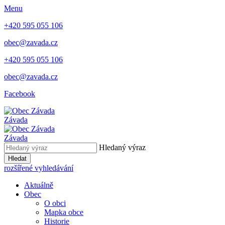
Menu
+420 595 055 106
obec@zavada.cz
+420 595 055 106
obec@zavada.cz
Facebook
Závada
Závada
Hledaný výraz
Hledat
rozšířené vyhledávání
Aktuálně
Obec
O obci
Mapka obce
Historie