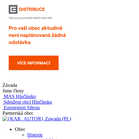
Závada
Jsme členy
MAS Hlučínsko
Sdružení obcí Hlučínska
Euroregion Silesia
Partnerská obec
Zawada (PL)
Obec
Historie