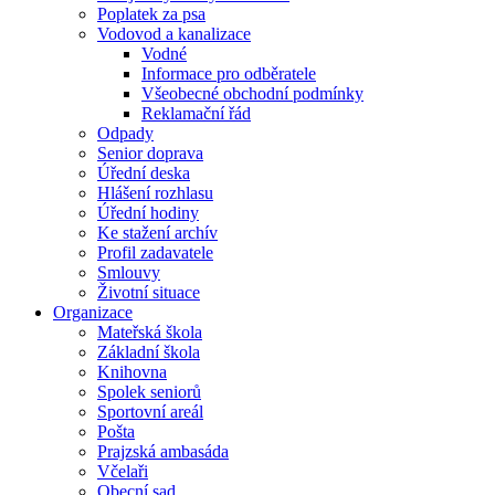
Poplatek za psa
Vodovod a kanalizace
Vodné
Informace pro odběratele
Všeobecné obchodní podmínky
Reklamační řád
Odpady
Senior doprava
Úřední deska
Hlášení rozhlasu
Úřední hodiny
Ke stažení archív
Profil zadavatele
Smlouvy
Životní situace
Organizace
Mateřská škola
Základní škola
Knihovna
Spolek seniorů
Sportovní areál
Pošta
Prajzská ambasáda
Včelaři
Obecní sad