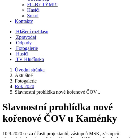
FC-B7 TÝM!!!
Hasiči
Sokol
Kontakty
Hlášení rozhlasu
Zpravodaj
Odpady
Fotogalerie
Hasiči
TV Hlučínsko
Úvodní stránka
Aktuálně
Fotogalerie
Rok 2020
Slavnostní prohlídka nové kořenové ČOV...
Slavnostní prohlídka nové
kořenové ČOV u Kaménky
10.9.2020 se za účasti projektantů, zástupců MSK, zástupců