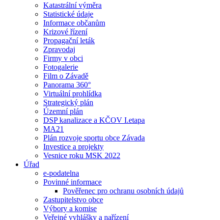
Katastrální výměra
Statistické údaje
Informace občanům
Krizové řízení
Propagační leták
Zpravodaj
Firmy v obci
Fotogalerie
Film o Závadě
Panorama 360°
Virtuální prohlídka
Strategický plán
Územní plán
DSP kanalizace a KČOV I.etapa
MA21
Plán rozvoje sportu obce Závada
Investice a projekty
Vesnice roku MSK 2022
Úřad
e-podatelna
Povinné informace
Pověřenec pro ochranu osobních údajů
Zastupitelstvo obce
Výbory a komise
Veřejné vyhlášky a nařízení