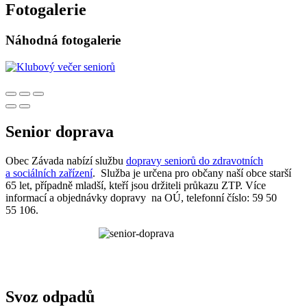
Fotogalerie
Náhodná fotogalerie
Senior doprava
Obec Závada nabízí službu
dopravy seniorů do zdravotních
a sociálních zařízení
. Služba je určena pro občany naší obce starší
65 let, případně mladší, kteří jsou držiteli průkazu ZTP. Více
informací a objednávky dopravy na OÚ, telefonní číslo: 59 50
55 106.
Svoz odpadů