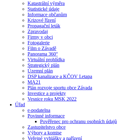
Katastrální výměra
Statistické údaje
Informace občanům
Krizové řízení
Propagační leták
Zpravodaj
Firmy v obci
Fotogalerie
Film o Závadě
Panorama 360°
Virtuální prohlídka
Strategický plán
Územní plán
DSP kanalizace a KČOV I.etapa
MA21
Plán rozvoje sportu obce Závada
Investice a projekty
Vesnice roku MSK 2022
Úřad
e-podatelna
Povinné informace
Pověřenec pro ochranu osobních údajů
Zastupitelstvo obce
Výbory a komise
Veřejné vyhlášky a nařízení