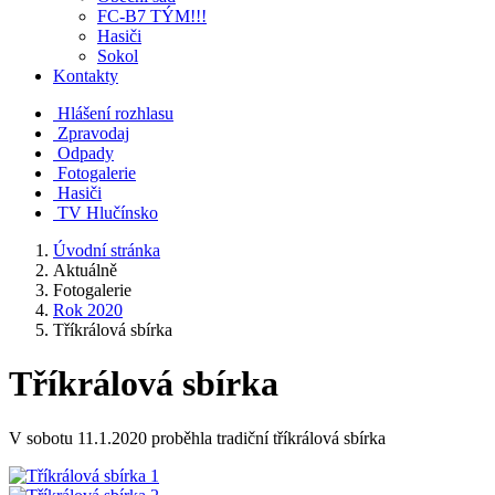
FC-B7 TÝM!!!
Hasiči
Sokol
Kontakty
Hlášení rozhlasu
Zpravodaj
Odpady
Fotogalerie
Hasiči
TV Hlučínsko
Úvodní stránka
Aktuálně
Fotogalerie
Rok 2020
Tříkrálová sbírka
Tříkrálová sbírka
V sobotu 11.1.2020 proběhla tradiční tříkrálová sbírka