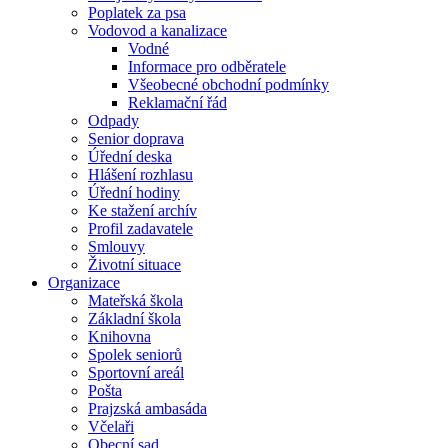
Poplatek za psa
Vodovod a kanalizace
Vodné
Informace pro odběratele
Všeobecné obchodní podmínky
Reklamační řád
Odpady
Senior doprava
Úřední deska
Hlášení rozhlasu
Úřední hodiny
Ke stažení archív
Profil zadavatele
Smlouvy
Životní situace
Organizace
Mateřská škola
Základní škola
Knihovna
Spolek seniorů
Sportovní areál
Pošta
Prajzská ambasáda
Včelaři
Obecní sad