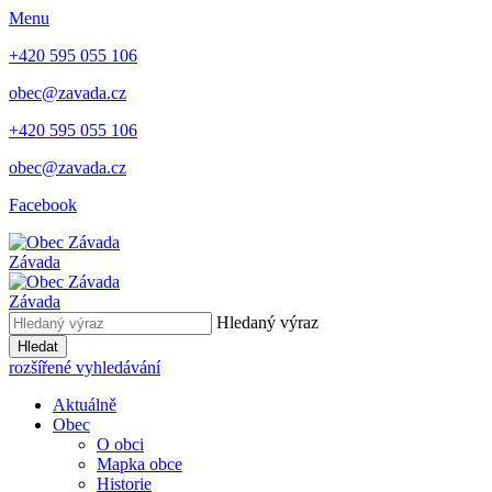
Menu
+420 595 055 106
obec@zavada.cz
+420 595 055 106
obec@zavada.cz
Facebook
Závada
Závada
Hledaný výraz
Hledat
rozšířené vyhledávání
Aktuálně
Obec
O obci
Mapka obce
Historie