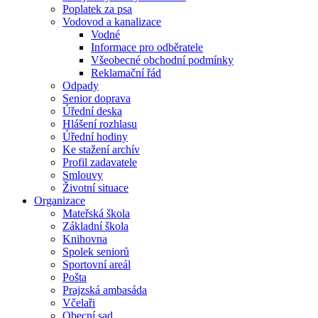
Poplatek za psa
Vodovod a kanalizace
Vodné
Informace pro odběratele
Všeobecné obchodní podmínky
Reklamační řád
Odpady
Senior doprava
Úřední deska
Hlášení rozhlasu
Úřední hodiny
Ke stažení archív
Profil zadavatele
Smlouvy
Životní situace
Organizace
Mateřská škola
Základní škola
Knihovna
Spolek seniorů
Sportovní areál
Pošta
Prajzská ambasáda
Včelaři
Obecní sad