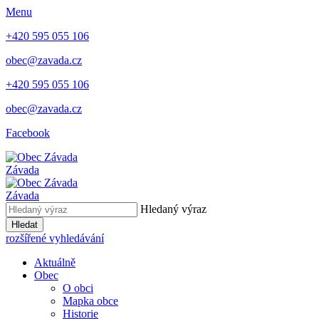
Menu
+420 595 055 106
obec@zavada.cz
+420 595 055 106
obec@zavada.cz
Facebook
Závada
Závada
Hledaný výraz
Hledat
rozšířené vyhledávání
Aktuálně
Obec
O obci
Mapka obce
Historie