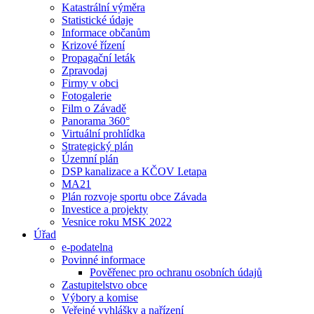
Katastrální výměra
Statistické údaje
Informace občanům
Krizové řízení
Propagační leták
Zpravodaj
Firmy v obci
Fotogalerie
Film o Závadě
Panorama 360°
Virtuální prohlídka
Strategický plán
Územní plán
DSP kanalizace a KČOV I.etapa
MA21
Plán rozvoje sportu obce Závada
Investice a projekty
Vesnice roku MSK 2022
Úřad
e-podatelna
Povinné informace
Pověřenec pro ochranu osobních údajů
Zastupitelstvo obce
Výbory a komise
Veřejné vyhlášky a nařízení