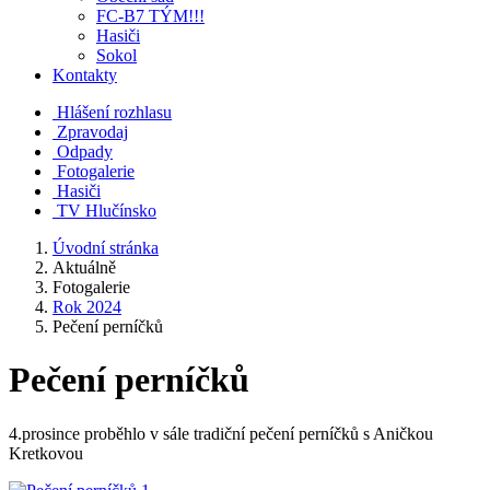
FC-B7 TÝM!!!
Hasiči
Sokol
Kontakty
Hlášení rozhlasu
Zpravodaj
Odpady
Fotogalerie
Hasiči
TV Hlučínsko
Úvodní stránka
Aktuálně
Fotogalerie
Rok 2024
Pečení perníčků
Pečení perníčků
4.prosince proběhlo v sále tradiční pečení perníčků s Aničkou
Kretkovou