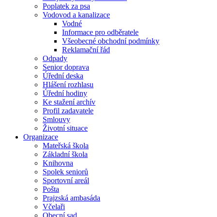
Poplatek za psa
Vodovod a kanalizace
Vodné
Informace pro odběratele
Všeobecné obchodní podmínky
Reklamační řád
Odpady
Senior doprava
Úřední deska
Hlášení rozhlasu
Úřední hodiny
Ke stažení archív
Profil zadavatele
Smlouvy
Životní situace
Organizace
Mateřská škola
Základní škola
Knihovna
Spolek seniorů
Sportovní areál
Pošta
Prajzská ambasáda
Včelaři
Obecní sad