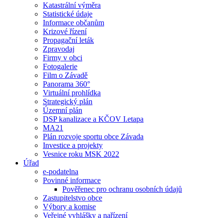
Katastrální výměra
Statistické údaje
Informace občanům
Krizové řízení
Propagační leták
Zpravodaj
Firmy v obci
Fotogalerie
Film o Závadě
Panorama 360°
Virtuální prohlídka
Strategický plán
Územní plán
DSP kanalizace a KČOV I.etapa
MA21
Plán rozvoje sportu obce Závada
Investice a projekty
Vesnice roku MSK 2022
Úřad
e-podatelna
Povinné informace
Pověřenec pro ochranu osobních údajů
Zastupitelstvo obce
Výbory a komise
Veřejné vyhlášky a nařízení