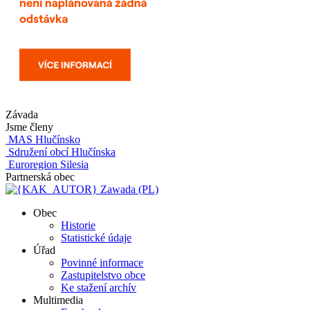
Závada
Jsme členy
MAS Hlučínsko
Sdružení obcí Hlučínska
Euroregion Silesia
Partnerská obec
Zawada (PL)
Obec
Historie
Statistické údaje
Úřad
Povinné informace
Zastupitelstvo obce
Ke stažení archív
Multimedia