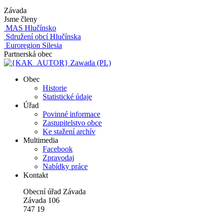
Závada
Jsme členy
MAS Hlučínsko
Sdružení obcí Hlučínska
Euroregion Silesia
Partnerská obec
Zawada (PL)
Obec
Historie
Statistické údaje
Úřad
Povinné informace
Zastupitelstvo obce
Ke stažení archív
Multimedia
Facebook
Zpravodaj
Nabídky práce
Kontakt
Obecní úřad Závada
Závada 106
747 19