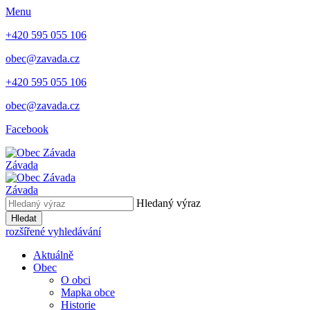
Menu
+420 595 055 106
obec@zavada.cz
+420 595 055 106
obec@zavada.cz
Facebook
Závada
Závada
Hledaný výraz
Hledat
rozšířené vyhledávání
Aktuálně
Obec
O obci
Mapka obce
Historie