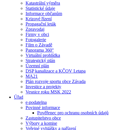
Katastrální výměra
Statistické údaje
Informace občanům
Krizové řízení
Propagační leták
Zpravodaj
Firmy v obci
Fotogalerie
Film o Závadě
Panorama 360°
Virtuální prohlídka
Strategický plán
Územní plán
DSP kanalizace a KČOV I.etapa
MA21
Plán rozvoje sportu obce Závada
Investice a projekty
Vesnice roku MSK 2022
Úřad
e-podatelna
Povinné informace
Pověřenec pro ochranu osobních údajů
Zastupitelstvo obce
Výbory a komise
Veřejné vyhlášky a nařízení