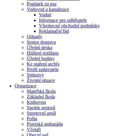
Poplatek za psa
Vodovod a kanalizace
Vodné
Informace pro odběratele
Všeobecné obchodní podmínky
Reklamační řád
Odpady
Senior doprava
Úřední deska
Hlášení rozhlasu
Úřední hodiny
Ke stažení archív
Profil zadavatele
Smlouvy
Životní situace
Organizace
Mateřská škola
Základní škola
Knihovna
Spolek seniorů
Sportovní areál
Pošta
Prajzská ambasáda
Včelaři
Obecní sad