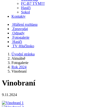
FC-B7 TÝM!!!
Hasiči
Sokol
Kontakty
Hlášení rozhlasu
Zpravodaj
Odpady
Fotogalerie
Hasiči
TV Hlučínsko
Úvodní stránka
Aktuálně
Fotogalerie
Rok 2024
Vinobraní
Vinobraní
9.11.2024