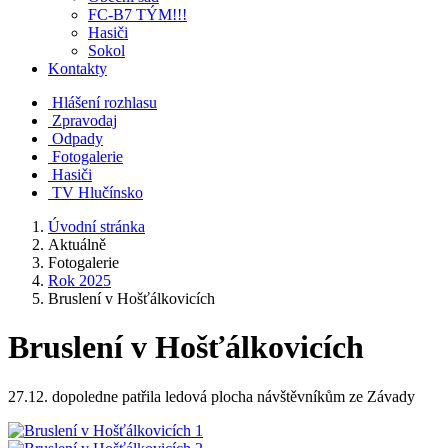
FC-B7 TÝM!!!
Hasiči
Sokol
Kontakty
Hlášení rozhlasu
Zpravodaj
Odpady
Fotogalerie
Hasiči
TV Hlučínsko
Úvodní stránka
Aktuálně
Fotogalerie
Rok 2025
Bruslení v Hošťálkovicích
Bruslení v Hošťálkovicích
27.12. dopoledne patřila ledová plocha návštěvníkům ze Závady