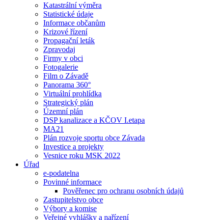
Katastrální výměra
Statistické údaje
Informace občanům
Krizové řízení
Propagační leták
Zpravodaj
Firmy v obci
Fotogalerie
Film o Závadě
Panorama 360°
Virtuální prohlídka
Strategický plán
Územní plán
DSP kanalizace a KČOV I.etapa
MA21
Plán rozvoje sportu obce Závada
Investice a projekty
Vesnice roku MSK 2022
Úřad
e-podatelna
Povinné informace
Pověřenec pro ochranu osobních údajů
Zastupitelstvo obce
Výbory a komise
Veřejné vyhlášky a nařízení