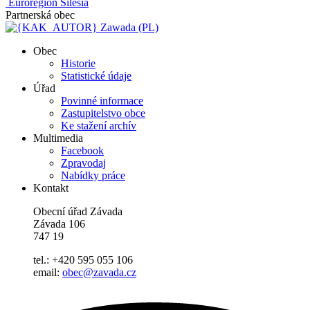
Euroregion Silesia
Partnerská obec
Zawada (PL)
Obec
Historie
Statistické údaje
Úřad
Povinné informace
Zastupitelstvo obce
Ke stažení archív
Multimedia
Facebook
Zpravodaj
Nabídky práce
Kontakt
Obecní úřad Závada
Závada 106
747 19
tel.: +420 595 055 106
email:
obec@zavada.cz