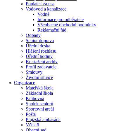
Poplatek za psa
Vodovod a kanalizace
Vodné
Informace pro odběratele
Všeobecné obchodní podmínky
Reklamační řád
Odpady
Senior doprava
Úřední deska
Hlášení rozhlasu
Úřední hodiny
Ke stažení archív
Profil zadavatele
Smlouvy
Životní situace
Organizace
Mateřská škola
Základní škola
Knihovna
Spolek seniorů
Sportovní areál
Pošta
Prajzská ambasáda
Včelaři
Obecní sad