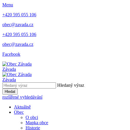
Menu
+420 595 055 106
obec@zavada.cz
+420 595 055 106
obec@zavada.cz
Facebook
Závada
Závada
Hledaný výraz
Hledat
rozšířené vyhledávání
Aktuálně
Obec
O obci
Mapka obce
Historie