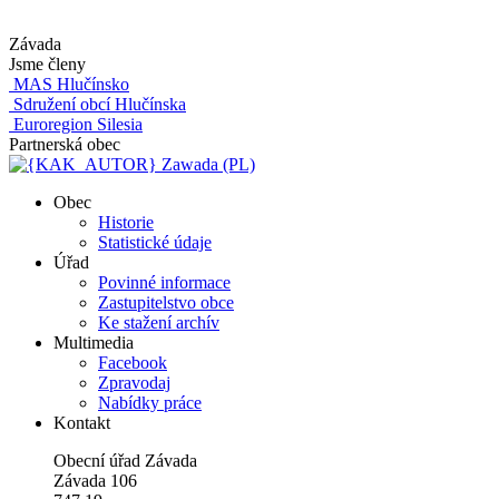
Závada
Jsme členy
MAS Hlučínsko
Sdružení obcí Hlučínska
Euroregion Silesia
Partnerská obec
Zawada (PL)
Obec
Historie
Statistické údaje
Úřad
Povinné informace
Zastupitelstvo obce
Ke stažení archív
Multimedia
Facebook
Zpravodaj
Nabídky práce
Kontakt
Obecní úřad Závada
Závada 106