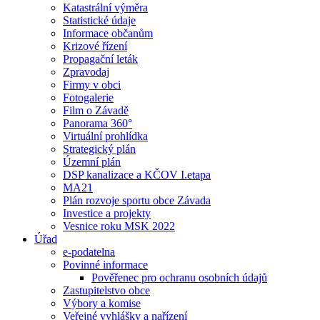
Katastrální výměra
Statistické údaje
Informace občanům
Krizové řízení
Propagační leták
Zpravodaj
Firmy v obci
Fotogalerie
Film o Závadě
Panorama 360°
Virtuální prohlídka
Strategický plán
Územní plán
DSP kanalizace a KČOV I.etapa
MA21
Plán rozvoje sportu obce Závada
Investice a projekty
Vesnice roku MSK 2022
Úřad
e-podatelna
Povinné informace
Pověřenec pro ochranu osobních údajů
Zastupitelstvo obce
Výbory a komise
Veřejné vyhlášky a nařízení