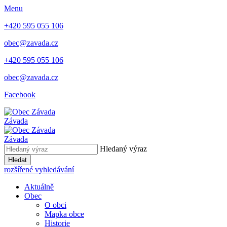
Menu
+420 595 055 106
obec@zavada.cz
+420 595 055 106
obec@zavada.cz
Facebook
Závada
Závada
Hledaný výraz
Hledat
rozšířené vyhledávání
Aktuálně
Obec
O obci
Mapka obce
Historie