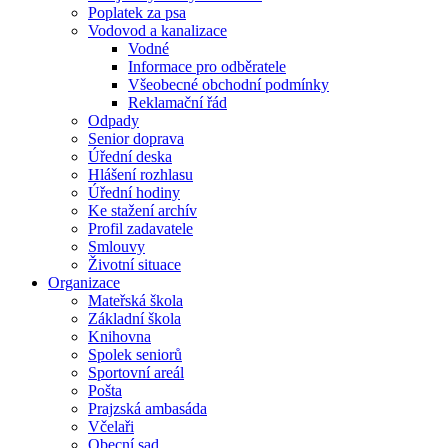
Poplatek za psa
Vodovod a kanalizace
Vodné
Informace pro odběratele
Všeobecné obchodní podmínky
Reklamační řád
Odpady
Senior doprava
Úřední deska
Hlášení rozhlasu
Úřední hodiny
Ke stažení archív
Profil zadavatele
Smlouvy
Životní situace
Organizace
Mateřská škola
Základní škola
Knihovna
Spolek seniorů
Sportovní areál
Pošta
Prajzská ambasáda
Včelaři
Obecní sad