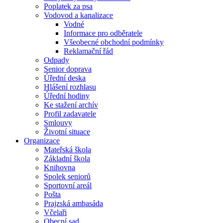
Poplatek za psa
Vodovod a kanalizace
Vodné
Informace pro odběratele
Všeobecné obchodní podmínky
Reklamační řád
Odpady
Senior doprava
Úřední deska
Hlášení rozhlasu
Úřední hodiny
Ke stažení archív
Profil zadavatele
Smlouvy
Životní situace
Organizace
Mateřská škola
Základní škola
Knihovna
Spolek seniorů
Sportovní areál
Pošta
Prajzská ambasáda
Včelaři
Obecní sad