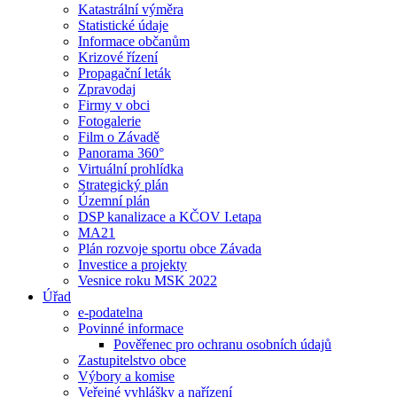
Katastrální výměra
Statistické údaje
Informace občanům
Krizové řízení
Propagační leták
Zpravodaj
Firmy v obci
Fotogalerie
Film o Závadě
Panorama 360°
Virtuální prohlídka
Strategický plán
Územní plán
DSP kanalizace a KČOV I.etapa
MA21
Plán rozvoje sportu obce Závada
Investice a projekty
Vesnice roku MSK 2022
Úřad
e-podatelna
Povinné informace
Pověřenec pro ochranu osobních údajů
Zastupitelstvo obce
Výbory a komise
Veřejné vyhlášky a nařízení