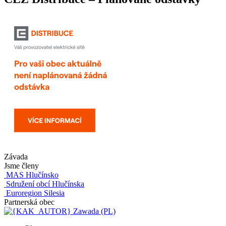
Závada
Jsme členy
MAS Hlučínsko
Sdružení obcí Hlučínska
Euroregion Silesia
Partnerská obec
Zawada (PL)