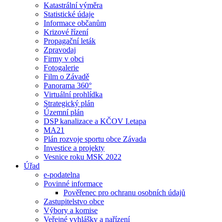
Katastrální výměra
Statistické údaje
Informace občanům
Krizové řízení
Propagační leták
Zpravodaj
Firmy v obci
Fotogalerie
Film o Závadě
Panorama 360°
Virtuální prohlídka
Strategický plán
Územní plán
DSP kanalizace a KČOV I.etapa
MA21
Plán rozvoje sportu obce Závada
Investice a projekty
Vesnice roku MSK 2022
Úřad
e-podatelna
Povinné informace
Pověřenec pro ochranu osobních údajů
Zastupitelstvo obce
Výbory a komise
Veřejné vyhlášky a nařízení