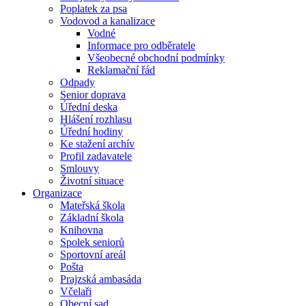
Poplatek za psa
Vodovod a kanalizace
Vodné
Informace pro odběratele
Všeobecné obchodní podmínky
Reklamační řád
Odpady
Senior doprava
Úřední deska
Hlášení rozhlasu
Úřední hodiny
Ke stažení archív
Profil zadavatele
Smlouvy
Životní situace
Organizace
Mateřská škola
Základní škola
Knihovna
Spolek seniorů
Sportovní areál
Pošta
Prajzská ambasáda
Včelaři
Obecní sad