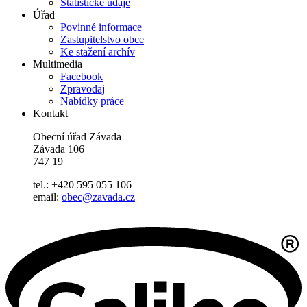
Statistické údaje
Úřad
Povinné informace
Zastupitelstvo obce
Ke stažení archív
Multimedia
Facebook
Zpravodaj
Nabídky práce
Kontakt
Obecní úřad Závada
Závada 106
747 19
tel.: +420 595 055 106
email:
obec@zavada.cz