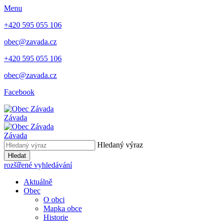
Menu
+420 595 055 106
obec@zavada.cz
+420 595 055 106
obec@zavada.cz
Facebook
Závada
Závada
Hledaný výraz
Hledat
rozšířené vyhledávání
Aktuálně
Obec
O obci
Mapka obce
Historie