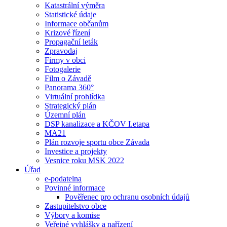
Katastrální výměra
Statistické údaje
Informace občanům
Krizové řízení
Propagační leták
Zpravodaj
Firmy v obci
Fotogalerie
Film o Závadě
Panorama 360°
Virtuální prohlídka
Strategický plán
Územní plán
DSP kanalizace a KČOV I.etapa
MA21
Plán rozvoje sportu obce Závada
Investice a projekty
Vesnice roku MSK 2022
Úřad
e-podatelna
Povinné informace
Pověřenec pro ochranu osobních údajů
Zastupitelstvo obce
Výbory a komise
Veřejné vyhlášky a nařízení