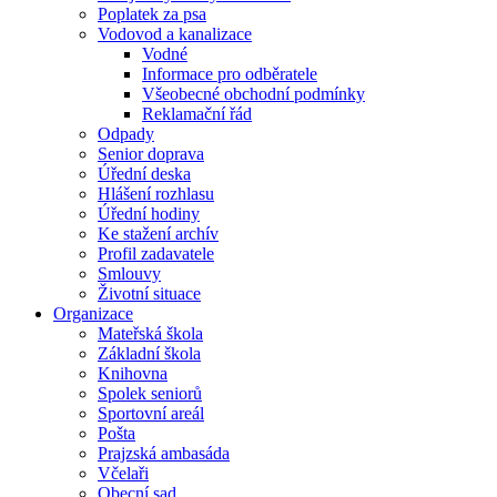
Poplatek za psa
Vodovod a kanalizace
Vodné
Informace pro odběratele
Všeobecné obchodní podmínky
Reklamační řád
Odpady
Senior doprava
Úřední deska
Hlášení rozhlasu
Úřední hodiny
Ke stažení archív
Profil zadavatele
Smlouvy
Životní situace
Organizace
Mateřská škola
Základní škola
Knihovna
Spolek seniorů
Sportovní areál
Pošta
Prajzská ambasáda
Včelaři
Obecní sad