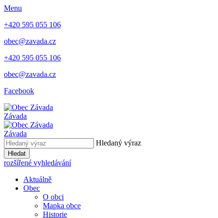
Menu
+420 595 055 106
obec@zavada.cz
+420 595 055 106
obec@zavada.cz
Facebook
Závada
Závada
Hledaný výraz
Hledat
rozšířené vyhledávání
Aktuálně
Obec
O obci
Mapka obce
Historie