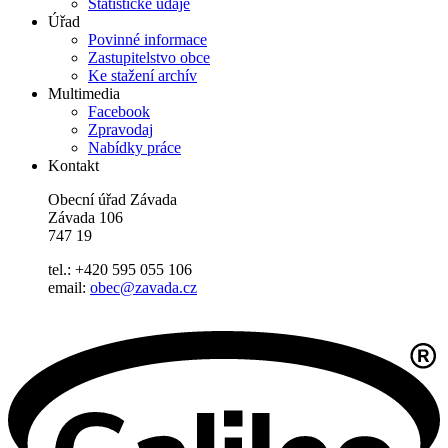
Statistické údaje
Úřad
Povinné informace
Zastupitelstvo obce
Ke stažení archív
Multimedia
Facebook
Zpravodaj
Nabídky práce
Kontakt
Obecní úřad Závada
Závada 106
747 19
tel.: +420 595 055 106
email:
obec@zavada.cz