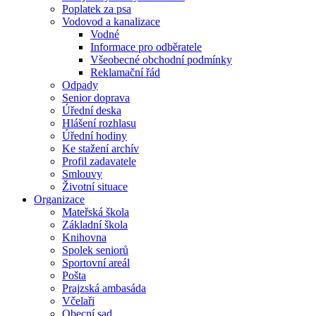
Poplatek za psa
Vodovod a kanalizace
Vodné
Informace pro odběratele
Všeobecné obchodní podmínky
Reklamační řád
Odpady
Senior doprava
Úřední deska
Hlášení rozhlasu
Úřední hodiny
Ke stažení archív
Profil zadavatele
Smlouvy
Životní situace
Organizace
Mateřská škola
Základní škola
Knihovna
Spolek seniorů
Sportovní areál
Pošta
Prajzská ambasáda
Včelaři
Obecní sad