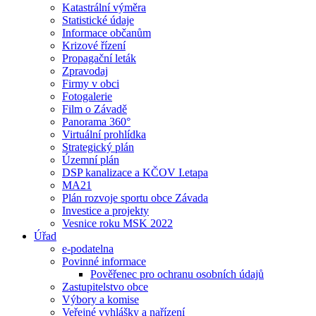
Katastrální výměra
Statistické údaje
Informace občanům
Krizové řízení
Propagační leták
Zpravodaj
Firmy v obci
Fotogalerie
Film o Závadě
Panorama 360°
Virtuální prohlídka
Strategický plán
Územní plán
DSP kanalizace a KČOV I.etapa
MA21
Plán rozvoje sportu obce Závada
Investice a projekty
Vesnice roku MSK 2022
Úřad
e-podatelna
Povinné informace
Pověřenec pro ochranu osobních údajů
Zastupitelstvo obce
Výbory a komise
Veřejné vyhlášky a nařízení