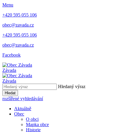
Menu
+420 595 055 106
obec@zavada.cz
+420 595 055 106
obec@zavada.cz
Facebook
Závada
Závada
Hledaný výraz
Hledat
rozšířené vyhledávání
Aktuálně
Obec
O obci
Mapka obce
Historie