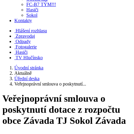
FC-B7 TÝM!!!
Hasiči
Sokol
Kontakty
Hlášení rozhlasu
Zpravodaj
Odpady
Fotogalerie
Hasiči
TV Hlučínsko
Úvodní stránka
Aktuálně
Úřední deska
Veřejnoprávní smlouva o poskytnutí...
Veřejnoprávní smlouva o
poskytnutí dotace z rozpočtu
obce Závada TJ Sokol Závada