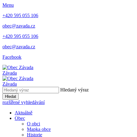
Menu
+420 595 055 106
obec@zavada.cz
+420 595 055 106
obec@zavada.cz
Facebook
Závada
Závada
Hledaný výraz
Hledat
rozšířené vyhledávání
Aktuálně
Obec
O obci
Mapka obce
Historie