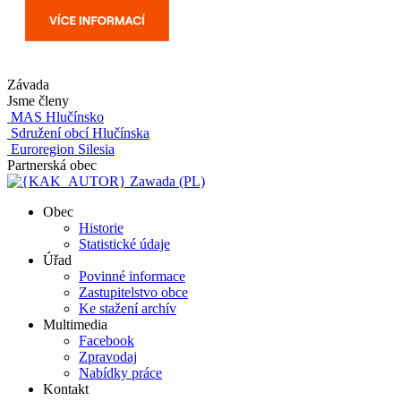
Závada
Jsme členy
MAS Hlučínsko
Sdružení obcí Hlučínska
Euroregion Silesia
Partnerská obec
Zawada (PL)
Obec
Historie
Statistické údaje
Úřad
Povinné informace
Zastupitelstvo obce
Ke stažení archív
Multimedia
Facebook
Zpravodaj
Nabídky práce
Kontakt