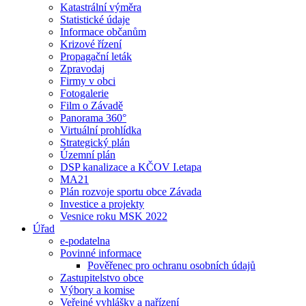
Katastrální výměra
Statistické údaje
Informace občanům
Krizové řízení
Propagační leták
Zpravodaj
Firmy v obci
Fotogalerie
Film o Závadě
Panorama 360°
Virtuální prohlídka
Strategický plán
Územní plán
DSP kanalizace a KČOV I.etapa
MA21
Plán rozvoje sportu obce Závada
Investice a projekty
Vesnice roku MSK 2022
Úřad
e-podatelna
Povinné informace
Pověřenec pro ochranu osobních údajů
Zastupitelstvo obce
Výbory a komise
Veřejné vyhlášky a nařízení