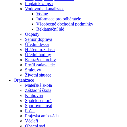
Poplatek za psa
Vodovod a kanalizace
Vodné
Informace pro odběratele
Všeobecné obchodní podmínky
Reklamační řád
Odpady
Senior doprava
Úřední deska
Hlášení rozhlasu
Úřední hodiny
Ke stažení archív
Profil zadavatele
Smlouvy
Životní situace
Organizace
Mateřská škola
Základní škola
Knihovna
Spolek seniorů
Sportovní areál
Pošta
Prajzská ambasáda
Včelaři
Obecní sad