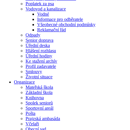
Poplatek za psa
Vodovod a kanalizace
Vodné
Informace pro odběratele
Všeobecné obchodní podmínky
Reklamační řád
Odpady
Senior doprava
Úřední deska
Hlášení rozhlasu
Úřední hodiny
Ke stažení archív
Profil zadavatele
Smlouvy
Životní situace
Organizace
Mateřská škola
Základní škola
Knihovna
Spolek seniorů
Sportovní areál
Pošta
Prajzská ambasáda
Včelaři
Obecní sad