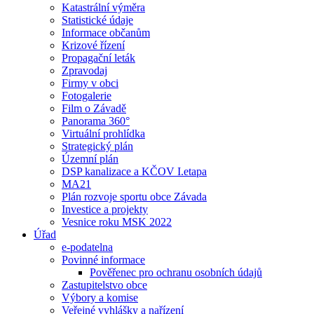
Katastrální výměra
Statistické údaje
Informace občanům
Krizové řízení
Propagační leták
Zpravodaj
Firmy v obci
Fotogalerie
Film o Závadě
Panorama 360°
Virtuální prohlídka
Strategický plán
Územní plán
DSP kanalizace a KČOV I.etapa
MA21
Plán rozvoje sportu obce Závada
Investice a projekty
Vesnice roku MSK 2022
Úřad
e-podatelna
Povinné informace
Pověřenec pro ochranu osobních údajů
Zastupitelstvo obce
Výbory a komise
Veřejné vyhlášky a nařízení