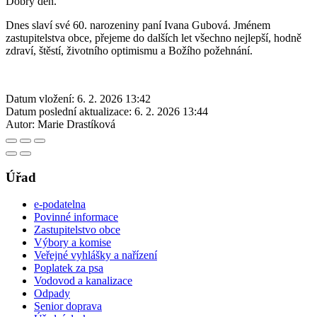
Dobrý den.
Dnes slaví své 60. narozeniny paní Ivana Gubová. Jménem
zastupitelstva obce, přejeme do dalších let všechno nejlepší, hodně
zdraví, štěstí, životního optimismu a Božího požehnání.
Datum vložení:
6. 2. 2026 13:42
Datum poslední aktualizace:
6. 2. 2026 13:44
Autor:
Marie Drastíková
Úřad
e-podatelna
Povinné informace
Zastupitelstvo obce
Výbory a komise
Veřejné vyhlášky a nařízení
Poplatek za psa
Vodovod a kanalizace
Odpady
Senior doprava