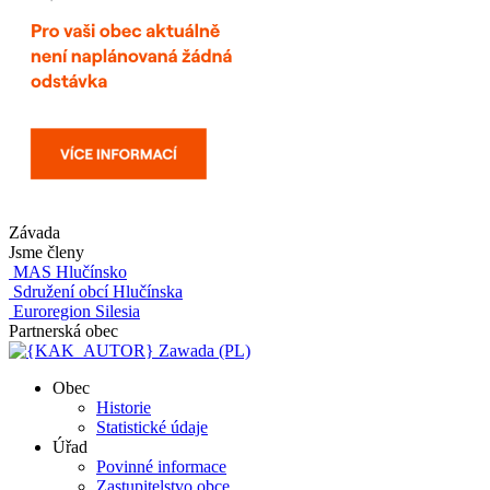
Závada
Jsme členy
MAS Hlučínsko
Sdružení obcí Hlučínska
Euroregion Silesia
Partnerská obec
Zawada (PL)
Obec
Historie
Statistické údaje
Úřad
Povinné informace
Zastupitelstvo obce