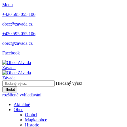
Menu
+420 595 055 106
obec@zavada.cz
+420 595 055 106
obec@zavada.cz
Facebook
Závada
Závada
Hledaný výraz
Hledat
rozšířené vyhledávání
Aktuálně
Obec
O obci
Mapka obce
Historie