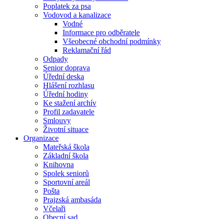
Poplatek za psa
Vodovod a kanalizace
Vodné
Informace pro odběratele
Všeobecné obchodní podmínky
Reklamační řád
Odpady
Senior doprava
Úřední deska
Hlášení rozhlasu
Úřední hodiny
Ke stažení archív
Profil zadavatele
Smlouvy
Životní situace
Organizace
Mateřská škola
Základní škola
Knihovna
Spolek seniorů
Sportovní areál
Pošta
Prajzská ambasáda
Včelaři
Obecní sad