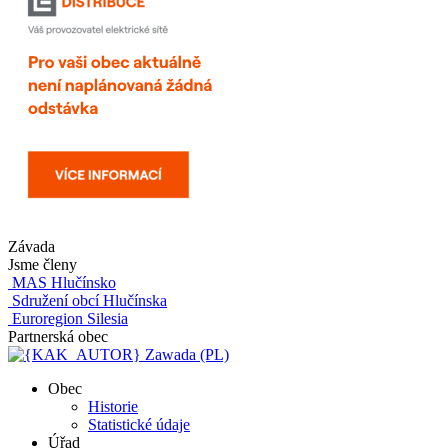
Závada
Jsme členy
MAS Hlučínsko
Sdružení obcí Hlučínska
Euroregion Silesia
Partnerská obec
Zawada (PL)
Obec
Historie
Statistické údaje
Úřad