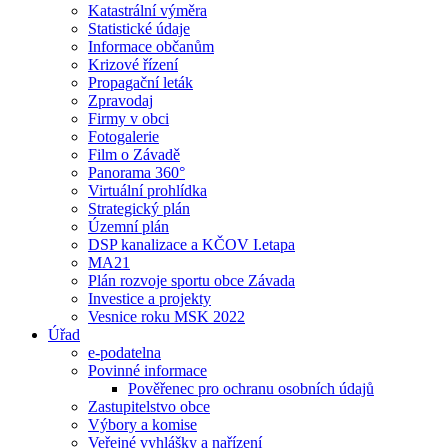
Katastrální výměra
Statistické údaje
Informace občanům
Krizové řízení
Propagační leták
Zpravodaj
Firmy v obci
Fotogalerie
Film o Závadě
Panorama 360°
Virtuální prohlídka
Strategický plán
Územní plán
DSP kanalizace a KČOV I.etapa
MA21
Plán rozvoje sportu obce Závada
Investice a projekty
Vesnice roku MSK 2022
Úřad
e-podatelna
Povinné informace
Pověřenec pro ochranu osobních údajů
Zastupitelstvo obce
Výbory a komise
Veřejné vyhlášky a nařízení