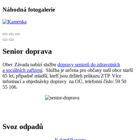
Náhodná fotogalerie
Senior doprava
Obec Závada nabízí službu
dopravy seniorů do zdravotních
a sociálních zařízení
. Služba je určena pro občany naší obce starší
65 let, případně mladší, kteří jsou držiteli průkazu ZTP. Více
informací a objednávky dopravy na OÚ, telefonní číslo: 59 50
55 106.
Svoz odpadů
Kalendář svozu