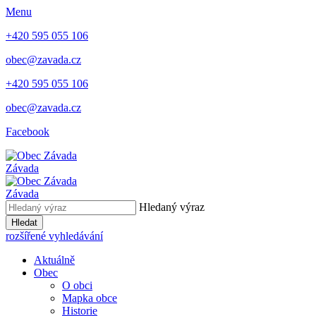
Menu
+420 595 055 106
obec@zavada.cz
+420 595 055 106
obec@zavada.cz
Facebook
Závada
Závada
Hledaný výraz
Hledat
rozšířené vyhledávání
Aktuálně
Obec
O obci
Mapka obce
Historie