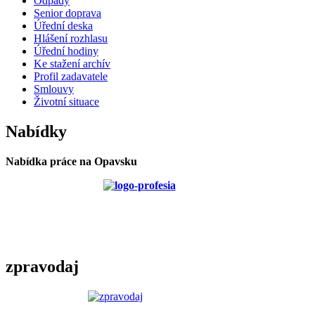
Odpady
Senior doprava
Úřední deska
Hlášení rozhlasu
Úřední hodiny
Ke stažení archív
Profil zadavatele
Smlouvy
Životní situace
Nabídky
Nabídka práce na Opavsku
zpravodaj