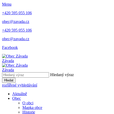
Menu
+420 595 055 106
obec@zavada.cz
+420 595 055 106
obec@zavada.cz
Facebook
Závada
Závada
Hledaný výraz
Hledat
rozšířené vyhledávání
Aktuálně
Obec
O obci
Mapka obce
Historie