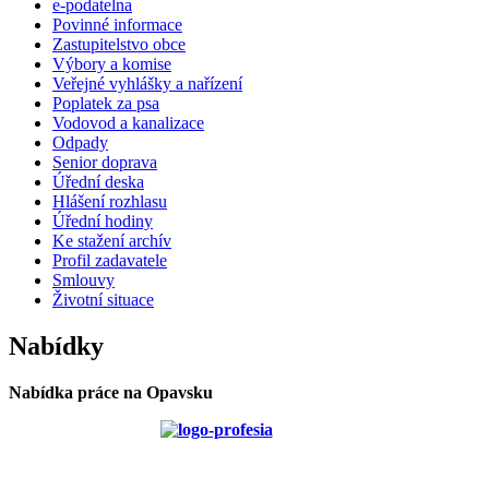
e-podatelna
Povinné informace
Zastupitelstvo obce
Výbory a komise
Veřejné vyhlášky a nařízení
Poplatek za psa
Vodovod a kanalizace
Odpady
Senior doprava
Úřední deska
Hlášení rozhlasu
Úřední hodiny
Ke stažení archív
Profil zadavatele
Smlouvy
Životní situace
Nabídky
Nabídka práce na Opavsku