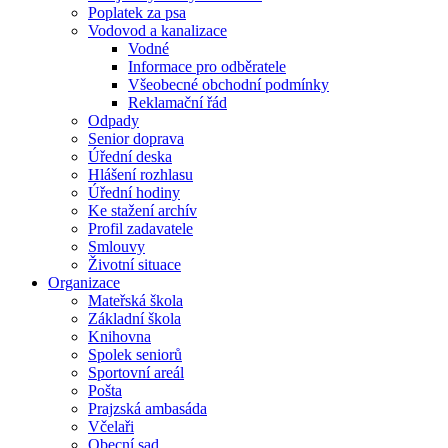
Poplatek za psa
Vodovod a kanalizace
Vodné
Informace pro odběratele
Všeobecné obchodní podmínky
Reklamační řád
Odpady
Senior doprava
Úřední deska
Hlášení rozhlasu
Úřední hodiny
Ke stažení archív
Profil zadavatele
Smlouvy
Životní situace
Organizace
Mateřská škola
Základní škola
Knihovna
Spolek seniorů
Sportovní areál
Pošta
Prajzská ambasáda
Včelaři
Obecní sad