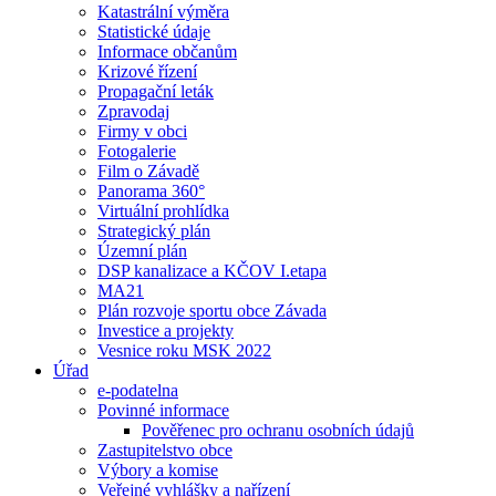
Katastrální výměra
Statistické údaje
Informace občanům
Krizové řízení
Propagační leták
Zpravodaj
Firmy v obci
Fotogalerie
Film o Závadě
Panorama 360°
Virtuální prohlídka
Strategický plán
Územní plán
DSP kanalizace a KČOV I.etapa
MA21
Plán rozvoje sportu obce Závada
Investice a projekty
Vesnice roku MSK 2022
Úřad
e-podatelna
Povinné informace
Pověřenec pro ochranu osobních údajů
Zastupitelstvo obce
Výbory a komise
Veřejné vyhlášky a nařízení