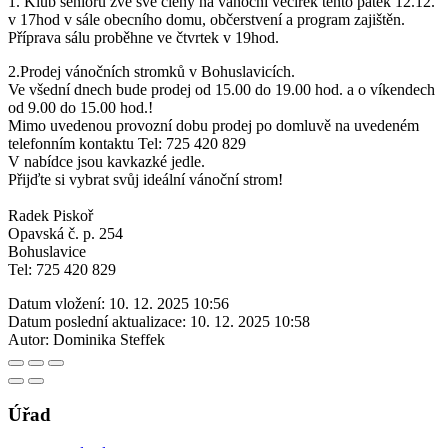
1. Klub seniorů zve své členy na vánoční večírek tento pátek 12.12.
v 17hod v sále obecního domu, občerstvení a program zajištěn.
Příprava sálu proběhne ve čtvrtek v 19hod.
2.Prodej vánočních stromků v Bohuslavicích.
Ve všední dnech bude prodej od 15.00 do 19.00 hod. a o víkendech
od 9.00 do 15.00 hod.!
Mimo uvedenou provozní dobu prodej po domluvě na uvedeném
telefonním kontaktu Tel: 725 420 829
V nabídce jsou kavkazké jedle.
Přijďte si vybrat svůj ideální vánoční strom!
Radek Piskoř
Opavská č. p. 254
Bohuslavice
Tel: 725 420 829
Datum vložení:
10. 12. 2025 10:56
Datum poslední aktualizace:
10. 12. 2025 10:58
Autor:
Dominika Steffek
Úřad