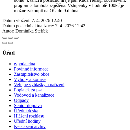
domu, k tanci a poslechu hraje pan Ruda Heisig, občerstvení,
program a tombola zajištěna. Vstupenky v hodnotě 100kč je
možné zakoupit na OÚ do 9.dubna.
Datum vložení:
7. 4. 2026 12:40
Datum poslední aktualizace:
7. 4. 2026 12:42
Autor:
Dominika Steffek
Úřad
e-podatelna
Povinné informace
Zastupitelstvo obce
Výbory a komise
Veřejné vyhlášky a nařízení
Poplatek za psa
Vodovod a kanalizace
Odpady
Senior doprava
Úřední deska
Hlášení rozhlasu
Úřední hodiny
Ke stažení archív