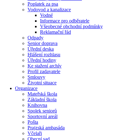
Poplatek za psa
Vodovod a kanalizace
Vodné
Informace pro odběratele
Všeobecné obchodní podmínky
Reklamační řád
Odpady
Senior doprava
Úřední deska
Hlášení rozhlasu
Úřední hodiny
Ke stažení archív
Profil zadavatele
Smlouvy
Životní situace
Organizace
Mateřská škola
Základní škola
Knihovna
Spolek seniorů
Sportovní areál
Pošta
Prajzská ambasáda
Včelaři
Obecní sad