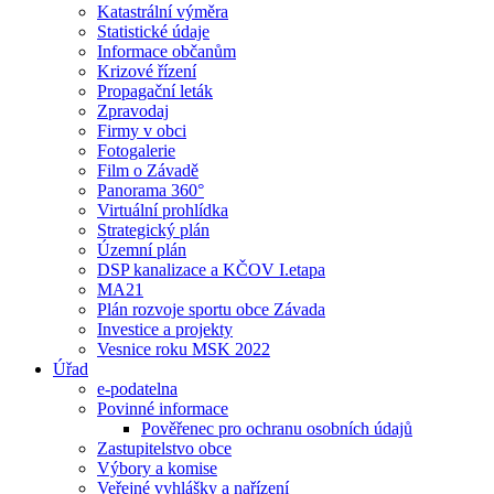
Katastrální výměra
Statistické údaje
Informace občanům
Krizové řízení
Propagační leták
Zpravodaj
Firmy v obci
Fotogalerie
Film o Závadě
Panorama 360°
Virtuální prohlídka
Strategický plán
Územní plán
DSP kanalizace a KČOV I.etapa
MA21
Plán rozvoje sportu obce Závada
Investice a projekty
Vesnice roku MSK 2022
Úřad
e-podatelna
Povinné informace
Pověřenec pro ochranu osobních údajů
Zastupitelstvo obce
Výbory a komise
Veřejné vyhlášky a nařízení