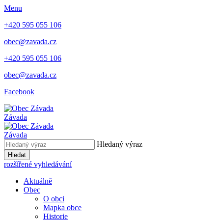
Menu
+420 595 055 106
obec@zavada.cz
+420 595 055 106
obec@zavada.cz
Facebook
Závada
Závada
Hledaný výraz
Hledat
rozšířené vyhledávání
Aktuálně
Obec
O obci
Mapka obce
Historie