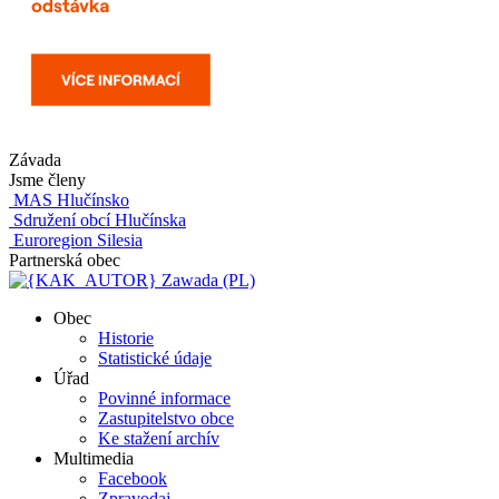
Závada
Jsme členy
MAS Hlučínsko
Sdružení obcí Hlučínska
Euroregion Silesia
Partnerská obec
Zawada (PL)
Obec
Historie
Statistické údaje
Úřad
Povinné informace
Zastupitelstvo obce
Ke stažení archív
Multimedia
Facebook
Zpravodaj