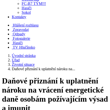
FC-B7 TÝM!!!
Hasiči
Sokol
Kontakty
Hlášení rozhlasu
Zpravodaj
Odpady
Fotogalerie
Hasiči
TV Hlučínsko
Úvodní stránka
Úřad
Životní situace
Daňové přiznání k uplatnění nároku na...
Daňové přiznání k uplatnění
nároku na vrácení energetické
daně osobám požívajícím výsad
a imunit