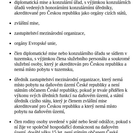
diplomatická mise a konzulární úřad, s výjimkou konzulárních
úřadů vedených honorárními konzulárními úředníky,
akreditované pro Českou republiku jako orgány cizích států,
zvláštní mise,
zastupitelství mezinárodní organizace,
orgány Evropské unie,
člen diplomatické mise nebo konzulárního úřadu se sídlem v
tuzemsku, s výjimkou člena služebního personálu a soukromé
služební osoby, který je akreditován pro Českou republiku a
nemá místo pobytu v tuzemsku,
úředník zastupitelství mezinárodní organizace, který nemá
místo pobytu na daňovém území České republiky a není
státním občanem České republiky, pokud je trvale přidělen k
výkonu svých úředních funkcí na daňovém území, a státní
úředník cizího státu, který je členem zvláštní mise
akreditované pro Českou republiku a který nemá místo
pobytu na daňovém území,
člen rodiny osoby uvedené v páté nebo šesté odrážce, pokud s
ní žije ve společně hospodařící domácnosti na daňovém
území, dosáhl věku 15 let, není státním občanem České