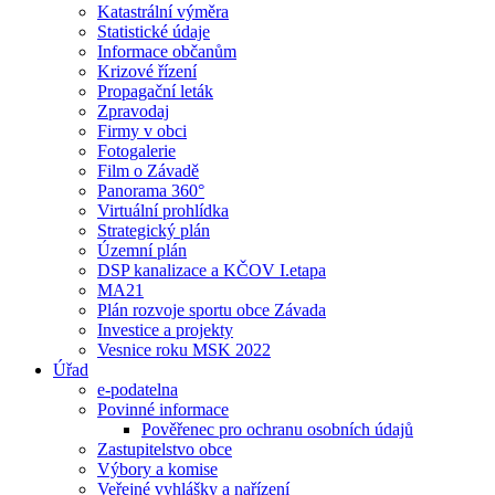
Katastrální výměra
Statistické údaje
Informace občanům
Krizové řízení
Propagační leták
Zpravodaj
Firmy v obci
Fotogalerie
Film o Závadě
Panorama 360°
Virtuální prohlídka
Strategický plán
Územní plán
DSP kanalizace a KČOV I.etapa
MA21
Plán rozvoje sportu obce Závada
Investice a projekty
Vesnice roku MSK 2022
Úřad
e-podatelna
Povinné informace
Pověřenec pro ochranu osobních údajů
Zastupitelstvo obce
Výbory a komise
Veřejné vyhlášky a nařízení