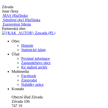
Závada
Jsme členy
MAS Hlučínsko
Sdružení obcí Hlučínska
Euroregion Silesia
Partnerská obec
Zawada (PL)
Obec
Historie
Statistické údaje
Úřad
Povinné informace
Zastupitelstvo obce
Ke stažení archív
Multimedia
Facebook
Zpravodaj
Nabídky práce
Kontakt
Obecní úřad Závada
Závada 106
747 19