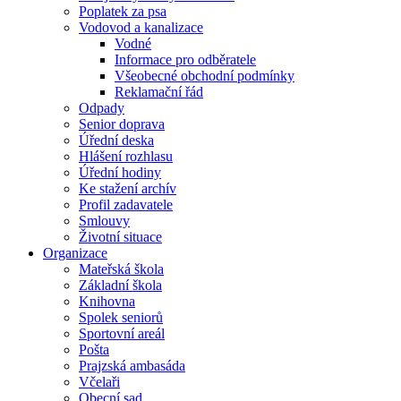
Poplatek za psa
Vodovod a kanalizace
Vodné
Informace pro odběratele
Všeobecné obchodní podmínky
Reklamační řád
Odpady
Senior doprava
Úřední deska
Hlášení rozhlasu
Úřední hodiny
Ke stažení archív
Profil zadavatele
Smlouvy
Životní situace
Organizace
Mateřská škola
Základní škola
Knihovna
Spolek seniorů
Sportovní areál
Pošta
Prajzská ambasáda
Včelaři
Obecní sad