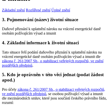
Základní znění
Rozšířené znění
Úplné znění
3. Pojmenování (název) životní situace
Daňové přiznání k uplatnění nároku na vrácení energetické daně
osobám požívajícím výsad a imunit
4. Základní informace k životní situaci
Tato situace řeší podání daňového přiznání k uplatnění nároku na
vrácení energetické daně osobám požívajícím výsad a imunit dle
zákona č. 261/2007 Sb., o stabilizaci veřejných rozpočtů, ve znění
pozdějších předpisů
.
5. Kdo je oprávněn v této věci jednat (podat žádost
apod.)
Pro účely
zákona č. 261/2007 Sb., o stabilizaci veřejných rozpočtů,
ve znění pozdějších předpisů
, se osobou požívající výsad a imunit
dle mezinárodních smluv, které jsou součástí českého právního řádu,
rozumí: