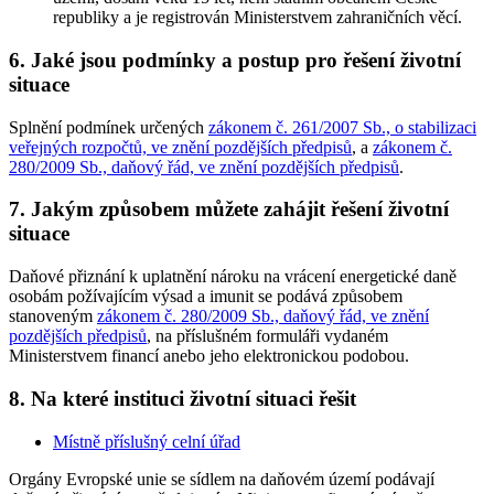
republiky a je registrován Ministerstvem zahraničních věcí.
6. Jaké jsou podmínky a postup pro řešení životní
situace
Splnění podmínek určených
zákonem č. 261/2007 Sb., o stabilizaci
veřejných rozpočtů, ve znění pozdějších předpisů
, a
zákonem č.
280/2009 Sb., daňový řád, ve znění pozdějších předpisů
.
7. Jakým způsobem můžete zahájit řešení životní
situace
Daňové přiznání k uplatnění nároku na vrácení energetické daně
osobám požívajícím výsad a imunit se podává způsobem
stanoveným
zákonem č. 280/2009 Sb., daňový řád, ve znění
pozdějších předpisů
, na příslušném formuláři vydaném
Ministerstvem financí anebo jeho elektronickou podobou.
8. Na které instituci životní situaci řešit
Místně příslušný celní úřad
Orgány Evropské unie se sídlem na daňovém území podávají