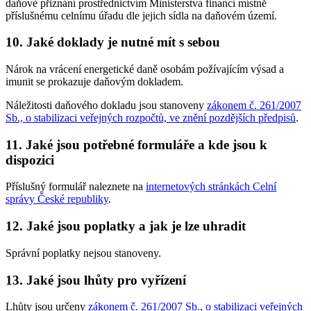
daňové přiznání prostřednictvím Ministerstva financí místně
příslušnému celnímu úřadu dle jejich sídla na daňovém území.
10. Jaké doklady je nutné mít s sebou
Nárok na vrácení energetické daně osobám požívajícím výsad a
imunit se prokazuje daňovým dokladem.
Náležitosti daňového dokladu jsou stanoveny
zákonem č. 261/2007
Sb., o stabilizaci veřejných rozpočtů, ve znění pozdějších předpisů
.
11. Jaké jsou potřebné formuláře a kde jsou k
dispozici
Příslušný formulář naleznete na
internetových stránkách Celní
správy České republiky
.
12. Jaké jsou poplatky a jak je lze uhradit
Správní poplatky nejsou stanoveny.
13. Jaké jsou lhůty pro vyřízení
Lhůty jsou určeny
zákonem č. 261/2007 Sb., o stabilizaci veřejných