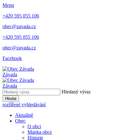
Menu
+420 595 055 106
obec@zavada.cz
+420 595 055 106
obec@zavada.cz
Facebook
Závada
Závada
Hledaný výraz
Hledat
rozšířené vyhledávání
Aktuálně
Obec
O obci
Mapka obce
Historie