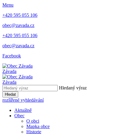
Menu
+420 595 055 106
obec@zavada.cz
+420 595 055 106
obec@zavada.cz
Facebook
Závada
Závada
Hledaný výraz
Hledat
rozšířené vyhledávání
Aktuálně
Obec
O obci
Mapka obce
Historie