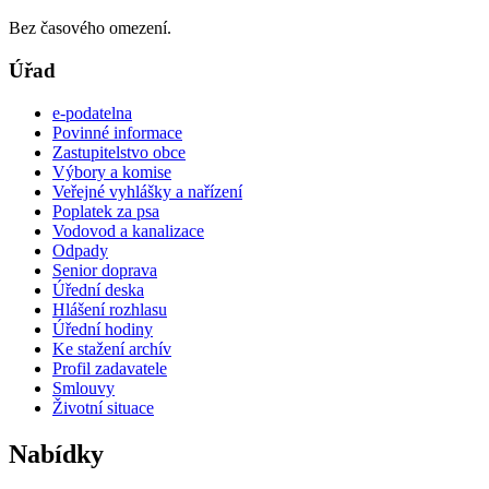
Bez časového omezení.
Úřad
e-podatelna
Povinné informace
Zastupitelstvo obce
Výbory a komise
Veřejné vyhlášky a nařízení
Poplatek za psa
Vodovod a kanalizace
Odpady
Senior doprava
Úřední deska
Hlášení rozhlasu
Úřední hodiny
Ke stažení archív
Profil zadavatele
Smlouvy
Životní situace
Nabídky