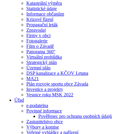
Katastrální výměra
Statistické údaje
Informace občanům
Krizové řízení
Propagační leták
Zpravodaj
Firmy v obci
Fotogalerie
Film o Závadě
Panorama 360°
Virtuální prohlídka
Strategický plán
Územní plán
DSP kanalizace a KČOV I.etapa
MA21
Plán rozvoje sportu obce Závada
Investice a projekty
Vesnice roku MSK 2022
Úřad
e-podatelna
Povinné informace
Pověřenec pro ochranu osobních údajů
Zastupitelstvo obce
Výbory a komise
Veřejné vyhlášky a nařízení