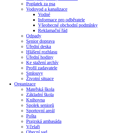
Poplatek za psa
Vodovod a kanalizace
Vodné
Informace pro odběratele
Všeobecné obchodní podmínky
Reklamační řád
Odpady
Senior doprava
Úřední deska
Hlášení rozhlasu
Úřední hodiny
Ke stažení archív
Profil zadavatele
Smlouvy
Životní situace
Organizace
Mateřská škola
Základní škola
Knihovna
Spolek seniorů
Sportovní areál
Pošta
Prajzská ambasáda
Včelaři
Obecní sad