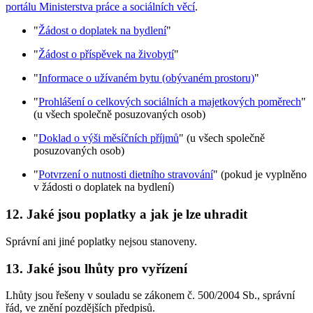
portálu Ministerstva práce a sociálních věcí
.
"
Žádost o doplatek na bydlení
"
"
Žádost o příspěvek na živobytí
"
"
Informace o užívaném bytu (obývaném prostoru)
"
"
Prohlášení o celkových sociálních a majetkových poměrech
"
(u všech společně posuzovaných osob)
"
Doklad o výši měsíčních příjmů
" (u všech společně
posuzovaných osob)
"
Potvrzení o nutnosti dietního stravování
" (pokud je vyplněno
v žádosti o doplatek na bydlení)
12. Jaké jsou poplatky a jak je lze uhradit
Správní ani jiné poplatky nejsou stanoveny.
13. Jaké jsou lhůty pro vyřízení
Lhůty jsou řešeny v souladu se zákonem č. 500/2004 Sb., správní
řád, ve znění pozdějších předpisů.