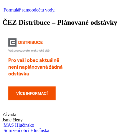
Formulář samoodečtu vody.
ČEZ Distribuce – Plánované odstávky
Závada
Jsme členy
MAS Hlučínsko
Sdružení obcí Hlučínska