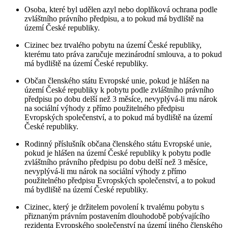
Osoba, které byl udělen azyl nebo doplňková ochrana podle
zvláštního právního předpisu, a to pokud má bydliště na
území České republiky.
Cizinec bez trvalého pobytu na území České republiky,
kterému tato práva zaručuje mezinárodní smlouva, a to pokud
má bydliště na území České republiky.
Občan členského státu Evropské unie, pokud je hlášen na
území České republiky k pobytu podle zvláštního právního
předpisu po dobu delší než 3 měsíce, nevyplývá-li mu nárok
na sociální výhody z přímo použitelného předpisu
Evropských společenství, a to pokud má bydliště na území
České republiky.
Rodinný příslušník občana členského státu Evropské unie,
pokud je hlášen na území České republiky k pobytu podle
zvláštního právního předpisu po dobu delší než 3 měsíce,
nevyplývá-li mu nárok na sociální výhody z přímo
použitelného předpisu Evropských společenství, a to pokud
má bydliště na území České republiky.
Cizinec, který je držitelem povolení k trvalému pobytu s
přiznaným právním postavením dlouhodobě pobývajícího
rezidenta Evropského společenství na území jiného členského