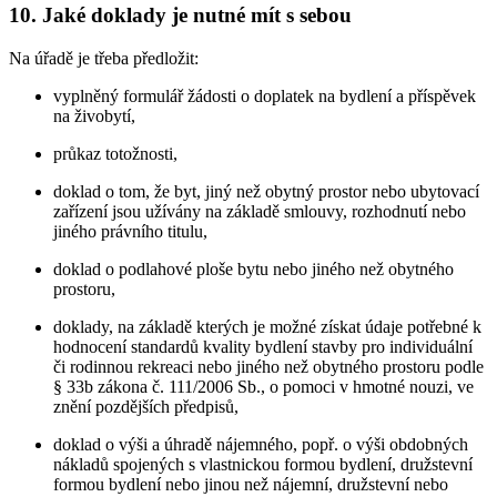
10. Jaké doklady je nutné mít s sebou
Na úřadě je třeba předložit:
vyplněný formulář žádosti o doplatek na bydlení a příspěvek
na živobytí,
průkaz totožnosti,
doklad o tom, že byt, jiný než obytný prostor nebo ubytovací
zařízení jsou užívány na základě smlouvy, rozhodnutí nebo
jiného právního titulu,
doklad o podlahové ploše bytu nebo jiného než obytného
prostoru,
doklady, na základě kterých je možné získat údaje potřebné k
hodnocení standardů kvality bydlení stavby pro individuální
či rodinnou rekreaci nebo jiného než obytného prostoru podle
§ 33b zákona č. 111/2006 Sb., o pomoci v hmotné nouzi, ve
znění pozdějších předpisů,
doklad o výši a úhradě nájemného, popř. o výši obdobných
nákladů spojených s vlastnickou formou bydlení, družstevní
formou bydlení nebo jinou než nájemní, družstevní nebo