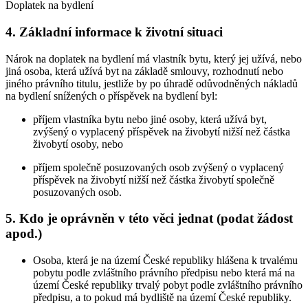
Doplatek na bydlení
4. Základní informace k životní situaci
Nárok na doplatek na bydlení má vlastník bytu, který jej užívá, nebo
jiná osoba, která užívá byt na základě smlouvy, rozhodnutí nebo
jiného právního titulu, jestliže by po úhradě odůvodněných nákladů
na bydlení snížených o příspěvek na bydlení byl:
příjem vlastníka bytu nebo jiné osoby, která užívá byt,
zvýšený o vyplacený příspěvek na živobytí nižší než částka
živobytí osoby, nebo
příjem společně posuzovaných osob zvýšený o vyplacený
příspěvek na živobytí nižší než částka živobytí společně
posuzovaných osob.
5. Kdo je oprávněn v této věci jednat (podat žádost
apod.)
Osoba, která je na území České republiky hlášena k trvalému
pobytu podle zvláštního právního předpisu nebo která má na
území České republiky trvalý pobyt podle zvláštního právního
předpisu, a to pokud má bydliště na území České republiky.