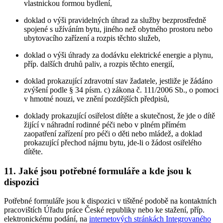
vlastnickou formou bydlení,
doklad o výši pravidelných úhrad za služby bezprostředně
spojené s užíváním bytu, jiného než obytného prostoru nebo
ubytovacího zařízení a rozpis těchto služeb,
doklad o výši úhrady za dodávku elektrické energie a plynu,
příp. dalších druhů paliv, a rozpis těchto energií,
doklad prokazující zdravotní stav žadatele, jestliže je žádáno
zvýšení podle § 34 písm. c) zákona č. 111/2006 Sb., o pomoci
v hmotné nouzi, ve znění pozdějších předpisů,
doklady prokazující osiřelost dítěte a skutečnost, že jde o dítě
žijící v náhradní rodinné péči nebo v plném přímém
zaopatření zařízení pro péči o děti nebo mládež, a doklad
prokazující přechod nájmu bytu, jde-li o žádost osiřelého
dítěte.
11. Jaké jsou potřebné formuláře a kde jsou k
dispozici
Potřebné formuláře jsou k dispozici v tištěné podobě na kontaktních
pracovištích Úřadu práce České republiky nebo ke stažení, příp.
elektronickému podání, na
internetových stránkách Integrovaného