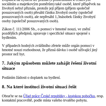
sociálním a majetkovým poměrům) také osobě, které příspěvek na
živobytí nebyl přiznán, protože její příjem (příjem společně
posuzovaných osob) přesáhl částku živobytí osoby (společně
posuzovaných osob), ale nepřesáhl 1,3násobek částky živobytí
osoby (společně posuzovaných osob).
Zákon č. 111/2006 Sb., o pomoci v hmotné nouzi, ve znění
pozdějších předpisů, upravuje i specifické situace spojené s
bydlením.
V případech hodných zvláštního zřetele může orgán pomoci v
hmotné nouzi rozhodnout, že přizná dávku i osobě užívající jiný
prostor než byt.
7. Jakým způsobem můžete zahájit řešení životní
situace
Podáním žádosti o doplatek na bydlení.
8. Na které instituci životní situaci řešit
Obraťte se na
Úřad práce České republiky - krajskou pobočku
, resp.
kontaktní pracoviště, podle místa vašeho trvalého pobytu.