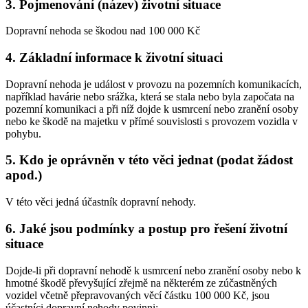
3. Pojmenování (název) životní situace
Dopravní nehoda se škodou nad 100 000 Kč
4. Základní informace k životní situaci
Dopravní nehoda je událost v provozu na pozemních komunikacích,
například havárie nebo srážka, která se stala nebo byla započata na
pozemní komunikaci a při níž dojde k usmrcení nebo zranění osoby
nebo ke škodě na majetku v přímé souvislosti s provozem vozidla v
pohybu.
5. Kdo je oprávněn v této věci jednat (podat žádost
apod.)
V této věci jedná účastník dopravní nehody.
6. Jaké jsou podmínky a postup pro řešení životní
situace
Dojde-li při dopravní nehodě k usmrcení nebo zranění osoby nebo k
hmotné škodě převyšující zřejmě na některém ze zúčastněných
vozidel včetně přepravovaných věcí částku 100 000 Kč, jsou
účastníci dopravní nehody povinni: