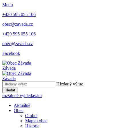
Menu
+420 595 055 106
obec@zavada.cz
+420 595 055 106
obec@zavada.cz
Facebook
Závada
Závada
Hledaný výraz
Hledat
rozšířené vyhledávání
Aktuálně
Obec
O obci
Mapka obce
Historie