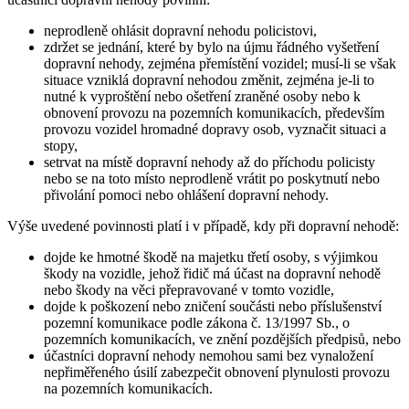
neprodleně ohlásit dopravní nehodu policistovi,
zdržet se jednání, které by bylo na újmu řádného vyšetření
dopravní nehody, zejména přemístění vozidel; musí-li se však
situace vzniklá dopravní nehodou změnit, zejména je-li to
nutné k vyproštění nebo ošetření zraněné osoby nebo k
obnovení provozu na pozemních komunikacích, především
provozu vozidel hromadné dopravy osob, vyznačit situaci a
stopy,
setrvat na místě dopravní nehody až do příchodu policisty
nebo se na toto místo neprodleně vrátit po poskytnutí nebo
přivolání pomoci nebo ohlášení dopravní nehody.
Výše uvedené povinnosti platí i v případě, kdy při dopravní nehodě:
dojde ke hmotné škodě na majetku třetí osoby, s výjimkou
škody na vozidle, jehož řidič má účast na dopravní nehodě
nebo škody na věci přepravované v tomto vozidle,
dojde k poškození nebo zničení součásti nebo příslušenství
pozemní komunikace podle zákona č. 13/1997 Sb., o
pozemních komunikacích, ve znění pozdějších předpisů, nebo
účastníci dopravní nehody nemohou sami bez vynaložení
nepřiměřeného úsilí zabezpečit obnovení plynulosti provozu
na pozemních komunikacích.