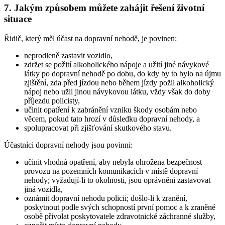
7. Jakým způsobem můžete zahájit řešení životní
situace
Řidič, který měl účast na dopravní nehodě, je povinen:
neprodleně zastavit vozidlo,
zdržet se požití alkoholického nápoje a užití jiné návykové
látky po dopravní nehodě po dobu, do kdy by to bylo na újmu
zjištění, zda před jízdou nebo během jízdy požil alkoholický
nápoj nebo užil jinou návykovou látku, vždy však do doby
příjezdu policisty,
učinit opatření k zabránění vzniku škody osobám nebo
věcem, pokud tato hrozí v důsledku dopravní nehody, a
spolupracovat při zjišťování skutkového stavu.
Účastníci dopravní nehody jsou povinni:
učinit vhodná opatření, aby nebyla ohrožena bezpečnost
provozu na pozemních komunikacích v místě dopravní
nehody; vyžadují-li to okolnosti, jsou oprávněni zastavovat
jiná vozidla,
oznámit dopravní nehodu policii; došlo-li k zranění,
poskytnout podle svých schopností první pomoc a k zraněné
osobě přivolat poskytovatele zdravotnické záchranné služby,