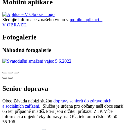
Mobilní aplikace
Sledujte informace z našeho webu v
mobilní aplikaci –
V OBRAZE.
Fotogalerie
Náhodná fotogalerie
Senior doprava
Obec Závada nabízí službu
dopravy seniorů do zdravotních
a sociálních zařízení
. Služba je určena pro občany naší obce starší
65 let, případně mladší, kteří jsou držiteli průkazu ZTP. Více
informací a objednávky dopravy na OÚ, telefonní číslo: 59 50
55 106.