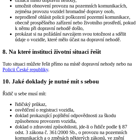
označit místo dopravní nehody,
umožnit obnovení provozu na pozemních komunikacích,
zejména provozu vozidel hromadné dopravy osob,
neprodleně ohlásit policii poškození pozemní komunikace,
obecně prospěšného zařízení nebo životního prostředí, pokud
k němu při dopravní nehodě došlo,
prokázat si na požádání navzájem svou totožnost a sdělit
údaje o vozidle, které mělo účast na dopravní nehodě.
8. Na které instituci životní situaci řešit
Tuto situaci můžete řešit přímo na místě dopravní nehody nebo na
Policii České republiky
.
10. Jaké doklady je nutné mít s sebou
Řidič u sebe musí mít:
řidičský průkaz,
osvědčení o registraci vozidla,
doklad prokazující pojištění odpovědnosti za škodu
způsobenou provozem vozidla,
doklad o zdravotní způsobilosti, jde-li o řidiče podle § 87
odst. 3 zákona č. 361/2000 Sb., o provozu na pozemních
komunikacích a o změnách některých zákonů, ve znění