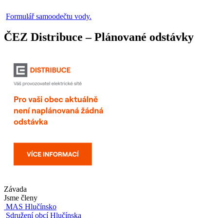
Formulář samoodečtu vody.
ČEZ Distribuce – Plánované odstávky
Závada
Jsme členy
MAS Hlučínsko
Sdružení obcí Hlučínska