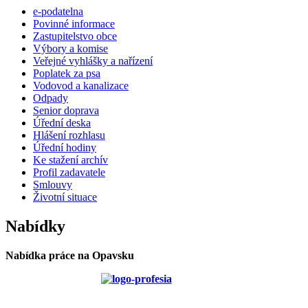
e-podatelna
Povinné informace
Zastupitelstvo obce
Výbory a komise
Veřejné vyhlášky a nařízení
Poplatek za psa
Vodovod a kanalizace
Odpady
Senior doprava
Úřední deska
Hlášení rozhlasu
Úřední hodiny
Ke stažení archív
Profil zadavatele
Smlouvy
Životní situace
Nabídky
Nabídka práce na Opavsku