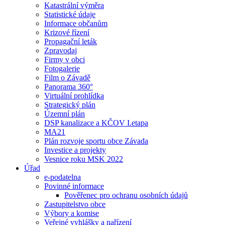
Katastrální výměra
Statistické údaje
Informace občanům
Krizové řízení
Propagační leták
Zpravodaj
Firmy v obci
Fotogalerie
Film o Závadě
Panorama 360°
Virtuální prohlídka
Strategický plán
Územní plán
DSP kanalizace a KČOV I.etapa
MA21
Plán rozvoje sportu obce Závada
Investice a projekty
Vesnice roku MSK 2022
Úřad
e-podatelna
Povinné informace
Pověřenec pro ochranu osobních údajů
Zastupitelstvo obce
Výbory a komise
Veřejné vyhlášky a nařízení