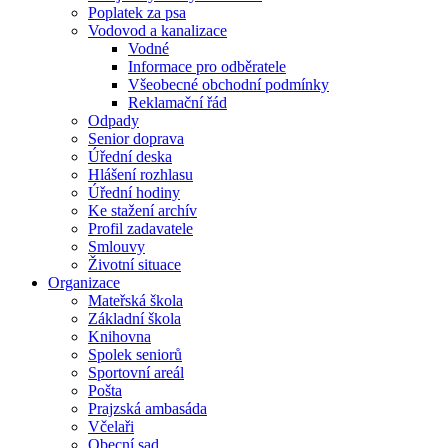
Poplatek za psa
Vodovod a kanalizace
Vodné
Informace pro odběratele
Všeobecné obchodní podmínky
Reklamační řád
Odpady
Senior doprava
Úřední deska
Hlášení rozhlasu
Úřední hodiny
Ke stažení archív
Profil zadavatele
Smlouvy
Životní situace
Organizace
Mateřská škola
Základní škola
Knihovna
Spolek seniorů
Sportovní areál
Pošta
Prajzská ambasáda
Včelaři
Obecní sad