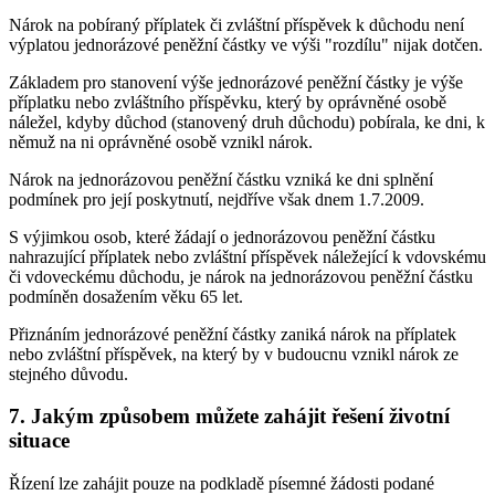
Nárok na pobíraný příplatek či zvláštní příspěvek k důchodu není
výplatou jednorázové peněžní částky ve výši "rozdílu" nijak dotčen.
Základem pro stanovení výše jednorázové peněžní částky je výše
příplatku nebo zvláštního příspěvku, který by oprávněné osobě
náležel, kdyby důchod (stanovený druh důchodu) pobírala, ke dni, k
němuž na ni oprávněné osobě vznikl nárok.
Nárok na jednorázovou peněžní částku vzniká ke dni splnění
podmínek pro její poskytnutí, nejdříve však dnem 1.7.2009.
S výjimkou osob, které žádají o jednorázovou peněžní částku
nahrazující příplatek nebo zvláštní příspěvek náležející k vdovskému
či vdoveckému důchodu, je nárok na jednorázovou peněžní částku
podmíněn dosažením věku 65 let.
Přiznáním jednorázové peněžní částky zaniká nárok na příplatek
nebo zvláštní příspěvek, na který by v budoucnu vznikl nárok ze
stejného důvodu.
7. Jakým způsobem můžete zahájit řešení životní
situace
Řízení lze zahájit pouze na podkladě písemné žádosti podané