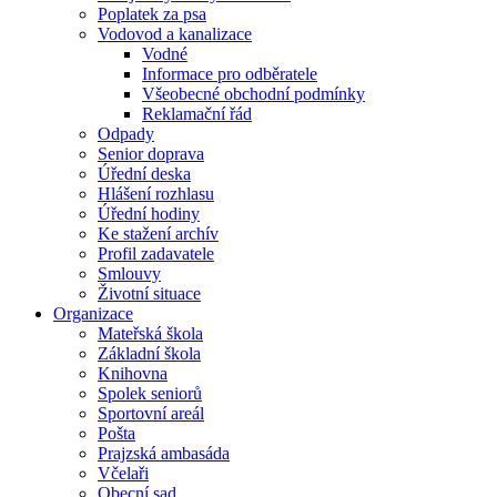
Poplatek za psa
Vodovod a kanalizace
Vodné
Informace pro odběratele
Všeobecné obchodní podmínky
Reklamační řád
Odpady
Senior doprava
Úřední deska
Hlášení rozhlasu
Úřední hodiny
Ke stažení archív
Profil zadavatele
Smlouvy
Životní situace
Organizace
Mateřská škola
Základní škola
Knihovna
Spolek seniorů
Sportovní areál
Pošta
Prajzská ambasáda
Včelaři
Obecní sad