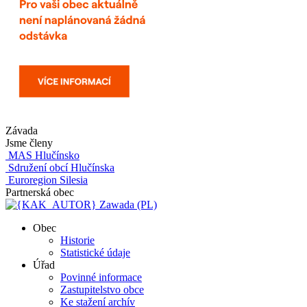
Závada
Jsme členy
MAS Hlučínsko
Sdružení obcí Hlučínska
Euroregion Silesia
Partnerská obec
Zawada (PL)
Obec
Historie
Statistické údaje
Úřad
Povinné informace
Zastupitelstvo obce
Ke stažení archív