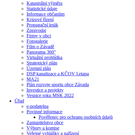
Katastrální výměra
Statistické údaje
Informace občanům
Krizové řízení
Propagační leták
Zpravodaj
Firmy v obci
Fotogalerie
Film o Závadě
Panorama 360°
Virtuální prohlídka
Strategický plán
Územní plán
DSP kanalizace a KČOV I.etapa
MA21
Plán rozvoje sportu obce Závada
Investice a projekty
Vesnice roku MSK 2022
Úřad
e-podatelna
Povinné informace
Pověřenec pro ochranu osobních údajů
Zastupitelstvo obce
Výbory a komise
Veřejné vyhlášky a nařízení