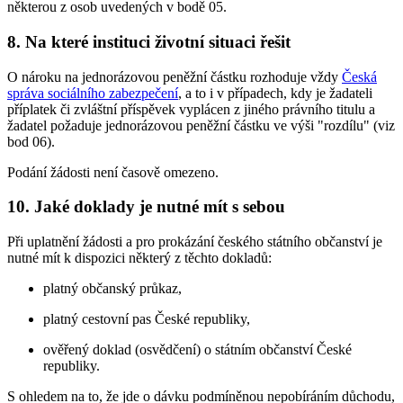
některou z osob uvedených v bodě 05.
8. Na které instituci životní situaci řešit
O nároku na jednorázovou peněžní částku rozhoduje vždy
Česká
správa sociálního zabezpečení
, a to i v případech, kdy je žadateli
příplatek či zvláštní příspěvek vyplácen z jiného právního titulu a
žadatel požaduje jednorázovou peněžní částku ve výši "rozdílu" (viz
bod 06).
Podání žádosti není časově omezeno.
10. Jaké doklady je nutné mít s sebou
Při uplatnění žádosti a pro prokázání českého státního občanství je
nutné mít k dispozici některý z těchto dokladů:
platný občanský průkaz,
platný cestovní pas České republiky,
ověřený doklad (osvědčení) o státním občanství České
republiky.
S ohledem na to, že jde o dávku podmíněnou nepobíráním důchodu,