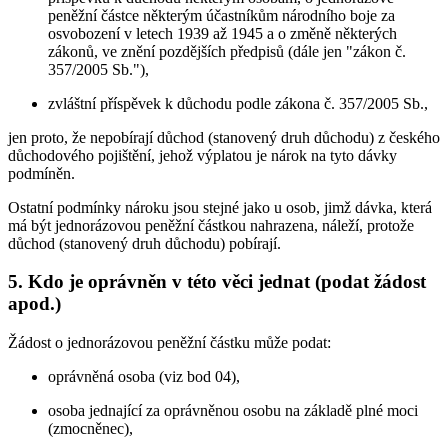
peněžní částce některým účastníkům národního boje za
osvobození v letech 1939 až 1945 a o změně některých
zákonů, ve znění pozdějších předpisů (dále jen "zákon č.
357/2005 Sb."),
zvláštní příspěvek k důchodu podle zákona č. 357/2005 Sb.,
jen proto, že nepobírají důchod (stanovený druh důchodu) z českého
důchodového pojištění, jehož výplatou je nárok na tyto dávky
podmíněn.
Ostatní podmínky nároku jsou stejné jako u osob, jimž dávka, která
má být jednorázovou peněžní částkou nahrazena, náleží, protože
důchod (stanovený druh důchodu) pobírají.
5. Kdo je oprávněn v této věci jednat (podat žádost
apod.)
Žádost o jednorázovou peněžní částku může podat:
oprávněná osoba (viz bod 04),
osoba jednající za oprávněnou osobu na základě plné moci
(zmocněnec),