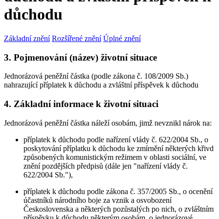
důchodu
Základní znění
Rozšířené znění
Úplné znění
3. Pojmenování (název) životní situace
Jednorázová peněžní částka (podle zákona č. 108/2009 Sb.)
nahrazující příplatek k důchodu a zvláštní příspěvek k důchodu
4. Základní informace k životní situaci
Jednorázová peněžní částka náleží osobám, jimž nevznikl nárok na:
příplatek k důchodu podle nařízení vlády č. 622/2004 Sb., o
poskytování příplatku k důchodu ke zmírnění některých křivd
způsobených komunistickým režimem v oblasti sociální, ve
znění pozdějších předpisů (dále jen "nařízení vlády č.
622/2004 Sb."),
příplatek k důchodu podle zákona č. 357/2005 Sb., o ocenění
účastníků národního boje za vznik a osvobození
Československa a některých pozůstalých po nich, o zvláštním
příspěvku k důchodu některým osobám, o jednorázové