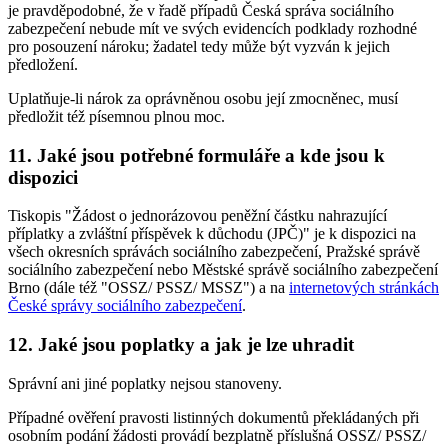
je pravděpodobné, že v řadě případů Česká správa sociálního
zabezpečení nebude mít ve svých evidencích podklady rozhodné
pro posouzení nároku; žadatel tedy může být vyzván k jejich
předložení.
Uplatňuje-li nárok za oprávněnou osobu její zmocněnec, musí
předložit též písemnou plnou moc.
11. Jaké jsou potřebné formuláře a kde jsou k
dispozici
Tiskopis "Žádost o jednorázovou peněžní částku nahrazující
příplatky a zvláštní příspěvek k důchodu (JPČ)" je k dispozici na
všech okresních správách sociálního zabezpečení, Pražské správě
sociálního zabezpečení nebo Městské správě sociálního zabezpečení
Brno (dále též "OSSZ/ PSSZ/ MSSZ") a na
internetových stránkách
České správy sociálního zabezpečení
.
12. Jaké jsou poplatky a jak je lze uhradit
Správní ani jiné poplatky nejsou stanoveny.
Případné ověření pravosti listinných dokumentů překládaných při
osobním podání žádosti provádí bezplatně příslušná OSSZ/ PSSZ/