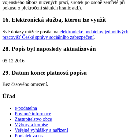
vojenského tábora nucených prací, sirotek po osobě zemřelé při
pokusu o překročení státních hranic atd.).
16. Elektronická služba, kterou lze využít
Své dotazy můžete posílat na
elektronické podatelny jednotlivých
pracovišť České správy sociálního zabezpečení
.
28. Popis byl naposledy aktualizován
05.12.2016
29. Datum konce platnosti popisu
Bez časového omezení.
Úřad
e-podatelna
Povinné informace
Zastupitelstvo obce
Výbory a komise
Veřejné vyhlášky a nařízení
Poplatek za psa