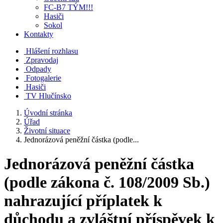
FC-B7 TÝM!!!
Hasiči
Sokol
Kontakty
Hlášení rozhlasu
Zpravodaj
Odpady
Fotogalerie
Hasiči
TV Hlučínsko
Úvodní stránka
Úřad
Životní situace
Jednorázová peněžní částka (podle...
Jednorázová peněžní částka
(podle zákona č. 108/2009 Sb.)
nahrazující příplatek k
důchodu a zvláštní příspěvek k