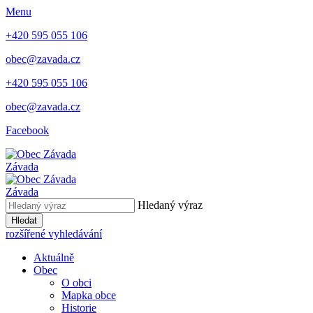
Menu
+420 595 055 106
obec@zavada.cz
+420 595 055 106
obec@zavada.cz
Facebook
Závada
Závada
Hledaný výraz
Hledat
rozšířené vyhledávání
Aktuálně
Obec
O obci
Mapka obce
Historie