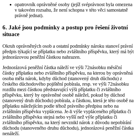
opatrovník oprávněné osoby (jejíž svéprávnost byla omezena
v takovém rozsahu, že není schopna v této věci samostatně
právně jednat).
6. Jaké jsou podmínky a postup pro řešení životní
situace
Okruh oprávněných osob a ostatní podmínky nároku stanoví právní
předpis týkající se příplatku nebo zvláštního příspěvku, který má být
jednorázovou peněžní částkou nahrazen.
Jednorázová peněžní částka náleží ve výši 72násobku měsíční
částky příplatku nebo zvláštního příspěvku, na kterou by oprávněná
osoba měla nárok, kdyby důchod (stanovený druh důchodu) z
českého důchodového pojištění pobírala, resp. ve výši 72násobku
rozdílu mezi částkou představující výši příplatku či zvláštního
příspěvku, který by oprávněné osobě náležel, pokud by důchod
(stanovený druh důchodu) pobírala, a částkou, která je této osobě na
příplatku náležejícím podle téhož právního předpisu nebo na
zvláštním příspěvku vyplácena. Je-li výše vypláceného příplatku či
zvláštního příspěvku stejná nebo vyšší než výše příplatku či
zvláštního příspěvku, na který nevznikl nárok z důvodu nepobírání
důchodu (stanoveného druhu důchodu), jednorázová peněžní částka
nenáleží.