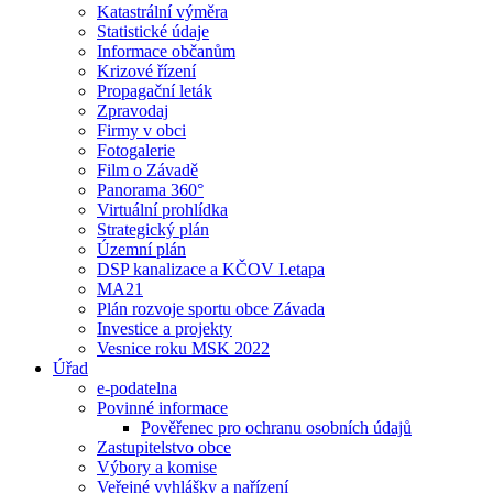
Katastrální výměra
Statistické údaje
Informace občanům
Krizové řízení
Propagační leták
Zpravodaj
Firmy v obci
Fotogalerie
Film o Závadě
Panorama 360°
Virtuální prohlídka
Strategický plán
Územní plán
DSP kanalizace a KČOV I.etapa
MA21
Plán rozvoje sportu obce Závada
Investice a projekty
Vesnice roku MSK 2022
Úřad
e-podatelna
Povinné informace
Pověřenec pro ochranu osobních údajů
Zastupitelstvo obce
Výbory a komise
Veřejné vyhlášky a nařízení