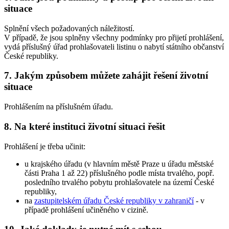
situace
Splnění všech požadovaných náležitostí.
V případě, že jsou splněny všechny podmínky pro přijetí prohlášení,
vydá příslušný úřad prohlašovateli listinu o nabytí státního občanství
České republiky.
7. Jakým způsobem můžete zahájit řešení životní
situace
Prohlášením na příslušném úřadu.
8. Na které instituci životní situaci řešit
Prohlášení je třeba učinit:
u krajského úřadu (v hlavním městě Praze u úřadu městské
části Praha 1 až 22) příslušného podle místa trvalého, popř.
posledního trvalého pobytu prohlašovatele na území České
republiky,
na
zastupitelském úřadu České republiky v zahraničí
- v
případě prohlášení učiněného v cizině.