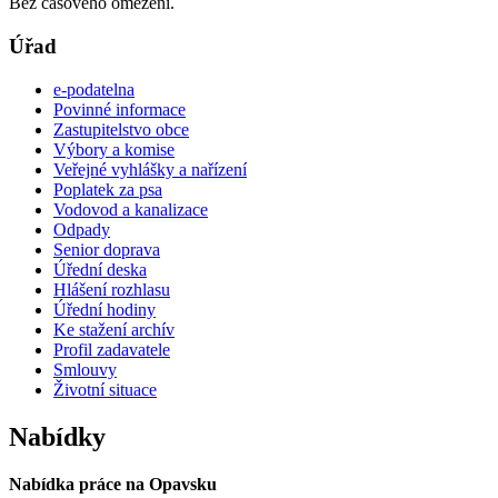
Bez časového omezení.
Úřad
e-podatelna
Povinné informace
Zastupitelstvo obce
Výbory a komise
Veřejné vyhlášky a nařízení
Poplatek za psa
Vodovod a kanalizace
Odpady
Senior doprava
Úřední deska
Hlášení rozhlasu
Úřední hodiny
Ke stažení archív
Profil zadavatele
Smlouvy
Životní situace
Nabídky
Nabídka práce na Opavsku