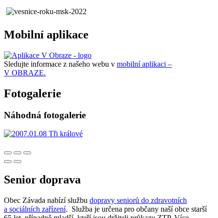
Mobilní aplikace
Sledujte informace z našeho webu v
mobilní aplikaci –
V OBRAZE.
Fotogalerie
Náhodná fotogalerie
Senior doprava
Obec Závada nabízí službu
dopravy seniorů do zdravotních
a sociálních zařízení
. Služba je určena pro občany naší obce starší
65 let, případně mladší, kteří jsou držiteli průkazu ZTP. Více