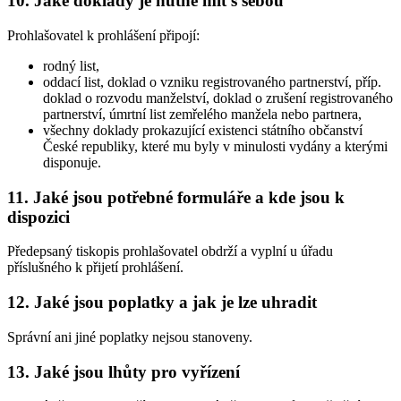
10. Jaké doklady je nutné mít s sebou
Prohlašovatel k prohlášení připojí:
rodný list,
oddací list, doklad o vzniku registrovaného partnerství, příp.
doklad o rozvodu manželství, doklad o zrušení registrovaného
partnerství, úmrtní list zemřelého manžela nebo partnera,
všechny doklady prokazující existenci státního občanství
České republiky, které mu byly v minulosti vydány a kterými
disponuje.
11. Jaké jsou potřebné formuláře a kde jsou k
dispozici
Předepsaný tiskopis prohlašovatel obdrží a vyplní u úřadu
příslušného k přijetí prohlášení.
12. Jaké jsou poplatky a jak je lze uhradit
Správní ani jiné poplatky nejsou stanoveny.
13. Jaké jsou lhůty pro vyřízení