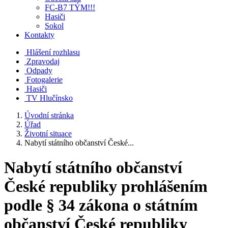
FC-B7 TÝM!!!
Hasiči
Sokol
Kontakty
Hlášení rozhlasu
Zpravodaj
Odpady
Fotogalerie
Hasiči
TV Hlučínsko
Úvodní stránka
Úřad
Životní situace
Nabytí státního občanství České...
Nabytí státního občanství
České republiky prohlášením
podle § 34 zákona o státním
občanství České republiky