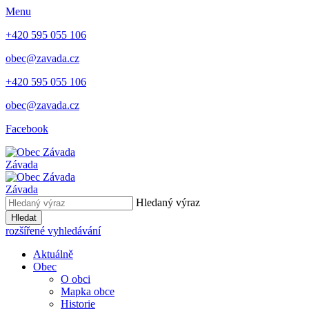
Menu
+420 595 055 106
obec@zavada.cz
+420 595 055 106
obec@zavada.cz
Facebook
Závada
Závada
Hledaný výraz
Hledat
rozšířené vyhledávání
Aktuálně
Obec
O obci
Mapka obce
Historie