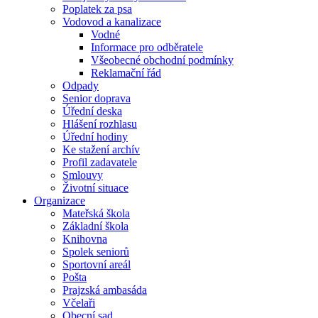
Poplatek za psa
Vodovod a kanalizace
Vodné
Informace pro odběratele
Všeobecné obchodní podmínky
Reklamační řád
Odpady
Senior doprava
Úřední deska
Hlášení rozhlasu
Úřední hodiny
Ke stažení archív
Profil zadavatele
Smlouvy
Životní situace
Organizace
Mateřská škola
Základní škola
Knihovna
Spolek seniorů
Sportovní areál
Pošta
Prajzská ambasáda
Včelaři
Obecní sad