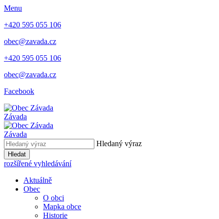
Menu
+420 595 055 106
obec@zavada.cz
+420 595 055 106
obec@zavada.cz
Facebook
Závada
Závada
Hledaný výraz
Hledat
rozšířené vyhledávání
Aktuálně
Obec
O obci
Mapka obce
Historie