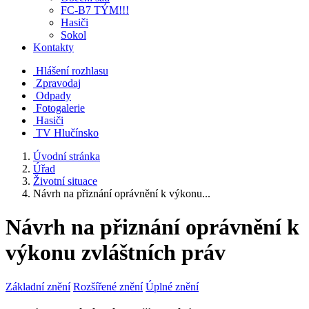
FC-B7 TÝM!!!
Hasiči
Sokol
Kontakty
Hlášení rozhlasu
Zpravodaj
Odpady
Fotogalerie
Hasiči
TV Hlučínsko
Úvodní stránka
Úřad
Životní situace
Návrh na přiznání oprávnění k výkonu...
Návrh na přiznání oprávnění k
výkonu zvláštních práv
Základní znění
Rozšířené znění
Úplné znění