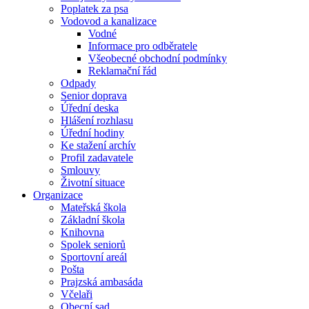
Poplatek za psa
Vodovod a kanalizace
Vodné
Informace pro odběratele
Všeobecné obchodní podmínky
Reklamační řád
Odpady
Senior doprava
Úřední deska
Hlášení rozhlasu
Úřední hodiny
Ke stažení archív
Profil zadavatele
Smlouvy
Životní situace
Organizace
Mateřská škola
Základní škola
Knihovna
Spolek seniorů
Sportovní areál
Pošta
Prajzská ambasáda
Včelaři
Obecní sad