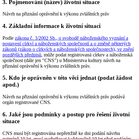
3. Pojmenování (název) životní situace
Návrh na přiznání oprávnění k výkonu zvláštních práv
4. Základní informace k životní situaci
Podle
zákona č. 3/2002 Sb., o svobodě náboženského vyznání a
postavení církví a náboženských společností a o změně některých
zákonů (zákon o církvích a náboženských společnostech), ve znění
pozdějších předpisů
, může podat registrovaná církev a náboženská
společnost (dále jen "CNS") u Ministerstva kultury návrh na
přiznání oprávnění k výkonu zvláštních práv.
5. Kdo je oprávněn v této věci jednat (podat žádost
apod.)
Návrh na přiznání oprávnění k výkonu zvláštních práv podává
orgán registrované CNS.
6. Jaké jsou podmínky a postup pro řešení životní
situace
CNS musí být registrována nepřetržitě ke dni podání návrhu
nejméně 10 let, musí zveřejňovat každoročně 10 let před podáním