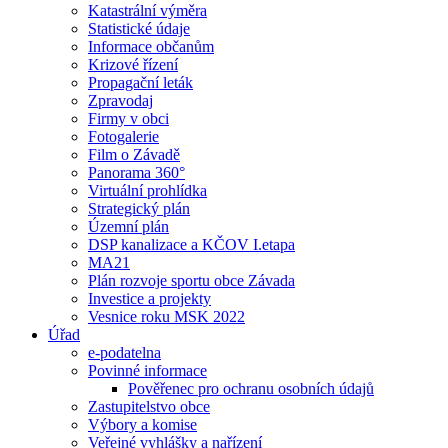
Katastrální výměra
Statistické údaje
Informace občanům
Krizové řízení
Propagační leták
Zpravodaj
Firmy v obci
Fotogalerie
Film o Závadě
Panorama 360°
Virtuální prohlídka
Strategický plán
Územní plán
DSP kanalizace a KČOV I.etapa
MA21
Plán rozvoje sportu obce Závada
Investice a projekty
Vesnice roku MSK 2022
Úřad
e-podatelna
Povinné informace
Pověřenec pro ochranu osobních údajů
Zastupitelstvo obce
Výbory a komise
Veřejné vyhlášky a nařízení