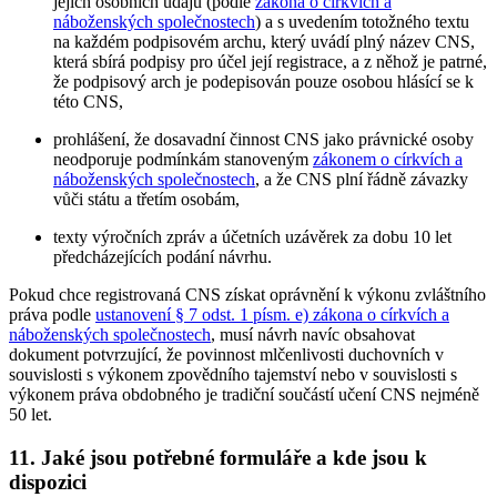
jejich osobních údajů (podle
zákona o církvích a
náboženských společnostech
) a s uvedením totožného textu
na každém podpisovém archu, který uvádí plný název CNS,
která sbírá podpisy pro účel její registrace, a z něhož je patrné,
že podpisový arch je podepisován pouze osobou hlásící se k
této CNS,
prohlášení, že dosavadní činnost CNS jako právnické osoby
neodporuje podmínkám stanoveným
zákonem o církvích a
náboženských společnostech
, a že CNS plní řádně závazky
vůči státu a třetím osobám,
texty výročních zpráv a účetních uzávěrek za dobu 10 let
předcházejících podání návrhu.
Pokud chce registrovaná CNS získat oprávnění k výkonu zvláštního
práva podle
ustanovení § 7 odst. 1 písm. e) zákona o církvích a
náboženských společnostech
, musí návrh navíc obsahovat
dokument potvrzující, že povinnost mlčenlivosti duchovních v
souvislosti s výkonem zpovědního tajemství nebo v souvislosti s
výkonem práva obdobného je tradiční součástí učení CNS nejméně
50 let.
11. Jaké jsou potřebné formuláře a kde jsou k
dispozici