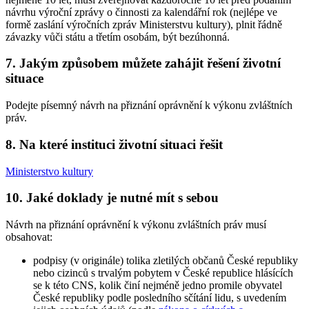
návrhu výroční zprávy o činnosti za kalendářní rok (nejlépe ve
formě zaslání výročních zpráv Ministerstvu kultury), plnit řádně
závazky vůči státu a třetím osobám, být bezúhonná.
7. Jakým způsobem můžete zahájit řešení životní
situace
Podejte písemný návrh na přiznání oprávnění k výkonu zvláštních
práv.
8. Na které instituci životní situaci řešit
Ministerstvo kultury
10. Jaké doklady je nutné mít s sebou
Návrh na přiznání oprávnění k výkonu zvláštních práv musí
obsahovat:
podpisy (v originále) tolika zletilých občanů České republiky
nebo cizinců s trvalým pobytem v České republice hlásících
se k této CNS, kolik činí nejméně jedno promile obyvatel
České republiky podle posledního sčítání lidu, s uvedením