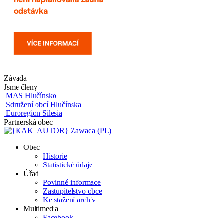
Závada
Jsme členy
MAS Hlučínsko
Sdružení obcí Hlučínska
Euroregion Silesia
Partnerská obec
Zawada (PL)
Obec
Historie
Statistické údaje
Úřad
Povinné informace
Zastupitelstvo obce
Ke stažení archív
Multimedia
Facebook