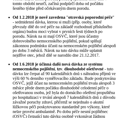
tomto období neurčí, začíná podpůrčí doba od počátku
šestého týdne před očekávaným dnem porodu.
Od 1
.
2
.
2018 je nově zavedena
"
otcovská poporodní péče
"
- sedmidenní dávka, kterou si muži (příp. osoby, které
převzaly dítě do své péče na základě rozhodnutí příslušného
orgánu) budou moci vybrat v prvních šesti týdnech po
porodu. Nárok na ni mají OSVČ, které jsou účastny
dobrovolného nemocenského pojištění, pokud splňují
zákonnou podmínku účasti na nemocenském pojištění alespoň
po dobu 3 měsíců. Nárok na tuto dávku může uplatnit
nejdříve otec, jehož dítě se narodilo dne 21.12.2017.
Od 1
.
6
.
2018 je účinná další nová dávka ze systému
nemocenského pojištění
,
tzv
.
dlouhodobé ošetřovné
- tuto
dávku lze čerpat až 90 kalendářních dnů s náhradou příjmů ve
výši 60 % denního vyměřovacího základu. Bude poskytována
OSVČ, jejíž účast na nemocenském pojištění trvala alespoň 3
měsíce přede dnem počátku dlouhodobé celodenní péče o
ošetřovanou osobu, jež byla do domácího ošetření propuštěna
po hospitalizaci v trvání alespoň 7 kalendářních dnů z důvodu
závažné poruchy zdraví, přičemž se nejednalo o akutní
lůžkovou péči poskytovanou standardně pro výkony, které
nelze provést ambulantně. Po dobu péče nesmí pojištěnec
(OSVČ) čerpající tuto dávku osobně vykonávat žádnou