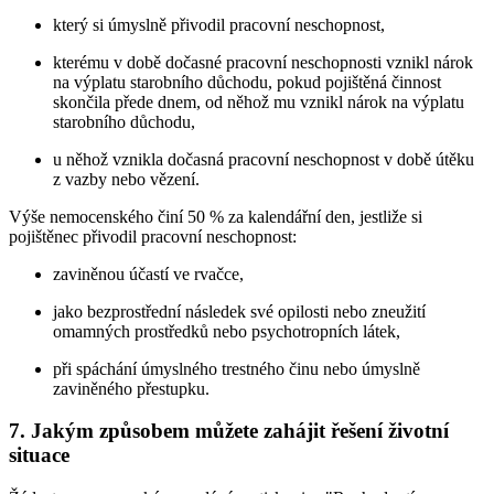
který si úmyslně přivodil pracovní neschopnost,
kterému v době dočasné pracovní neschopnosti vznikl nárok
na výplatu starobního důchodu, pokud pojištěná činnost
skončila přede dnem, od něhož mu vznikl nárok na výplatu
starobního důchodu,
u něhož vznikla dočasná pracovní neschopnost v době útěku
z vazby nebo vězení.
Výše nemocenského činí 50 % za kalendářní den, jestliže si
pojištěnec přivodil pracovní neschopnost:
zaviněnou účastí ve rvačce,
jako bezprostřední následek své opilosti nebo zneužití
omamných prostředků nebo psychotropních látek,
při spáchání úmyslného trestného činu nebo úmyslně
zaviněného přestupku.
7. Jakým způsobem můžete zahájit řešení životní
situace