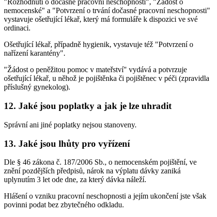
"Rozhodnutí o dočasné pracovní neschopnosti", "Žádost o
nemocenské" a "Potvrzení o trvání dočasné pracovní neschopnosti"
vystavuje ošetřující lékař, který má formuláře k dispozici ve své
ordinaci.
Ošetřující lékař, případně hygienik, vystavuje též "Potvrzení o
nařízení karantény".
"Žádost o peněžitou pomoc v mateřství" vydává a potvrzuje
ošetřující lékař, u něhož je pojištěnka či pojištěnec v péči (zpravidla
příslušný gynekolog).
12. Jaké jsou poplatky a jak je lze uhradit
Správní ani jiné poplatky nejsou stanoveny.
13. Jaké jsou lhůty pro vyřízení
Dle § 46 zákona č. 187/2006 Sb., o nemocenském pojištění, ve
znění pozdějších předpisů, nárok na výplatu dávky zaniká
uplynutím 3 let ode dne, za který dávka náleží.
Hlášení o vzniku pracovní neschopnosti a jejím ukončení jste však
povinni podat bez zbytečného odkladu.