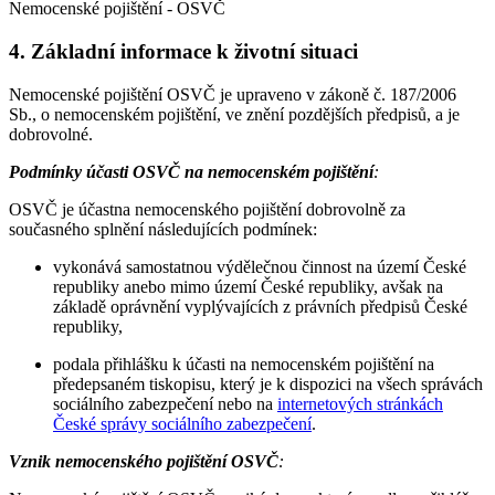
Nemocenské pojištění - OSVČ
4. Základní informace k životní situaci
Nemocenské pojištění OSVČ je upraveno v zákoně č. 187/2006
Sb., o nemocenském pojištění, ve znění pozdějších předpisů, a je
dobrovolné.
Podmínky účasti OSVČ na nemocenském pojištění
:
OSVČ je účastna nemocenského pojištění dobrovolně za
současného splnění následujících podmínek:
vykonává samostatnou výdělečnou činnost na území České
republiky anebo mimo území České republiky, avšak na
základě oprávnění vyplývajících z právních předpisů České
republiky,
podala přihlášku k účasti na nemocenském pojištění na
předepsaném tiskopisu, který je k dispozici na všech správách
sociálního zabezpečení nebo na
internetových stránkách
České správy sociálního zabezpečení
.
Vznik nemocenského pojištění OSVČ
: