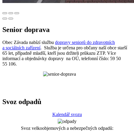
Senior doprava
Obec Závada nabízí službu
dopravy seniorů do zdravotních
a sociálních zařízení
. Služba je určena pro občany naší obce starší
65 let, případně mladší, kteří jsou držiteli průkazu ZTP. Více
informací a objednávky dopravy na OÚ, telefonní číslo: 59 50
55 106.
Svoz odpadů
Kalendář svozu
Svoz velkoobjemových a nebezpečných odpadů: