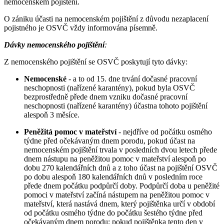
nemocenském pojištění.
O zániku účasti na nemocenském pojištění z důvodu nezaplacení
pojistného je OSVČ vždy informována písemně.
Dávky nemocenského pojištění
:
Z nemocenského pojištění se OSVČ poskytují tyto dávky:
Nemocenské
- a to od 15. dne trvání dočasné pracovní
neschopnosti (nařízené karantény), pokud byla OSVČ
bezprostředně přede dnem vzniku dočasné pracovní
neschopnosti (nařízené karantény) účastna tohoto pojištění
alespoň 3 měsíce.
Peněžitá pomoc v mateřství
- nejdříve od počátku osmého
týdne před očekávaným dnem porodu, pokud účast na
nemocenském pojištění trvala v posledních dvou letech přede
dnem nástupu na peněžitou pomoc v mateřství alespoň po
dobu 270 kalendářních dnů a z toho účast na pojištění OSVČ
po dobu alespoň 180 kalendářních dnů v posledním roce
přede dnem počátku podpůrčí doby. Podpůrčí doba u peněžité
pomoci v mateřství začíná nástupem na peněžitou pomoc v
mateřství, která nastává dnem, který pojištěnka určí v období
od počátku osmého týdne do počátku šestého týdne před
očekávaným dnem porodu; pokud pojištěnka tento den v