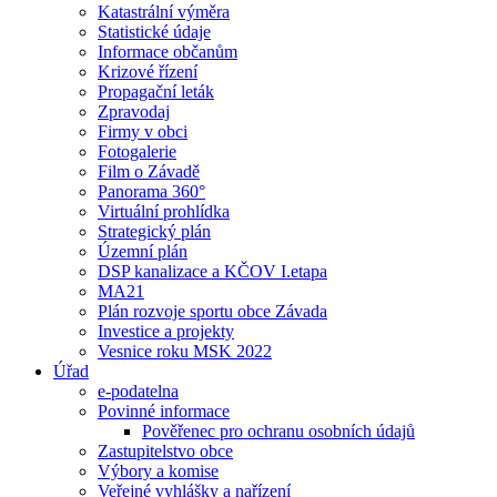
Katastrální výměra
Statistické údaje
Informace občanům
Krizové řízení
Propagační leták
Zpravodaj
Firmy v obci
Fotogalerie
Film o Závadě
Panorama 360°
Virtuální prohlídka
Strategický plán
Územní plán
DSP kanalizace a KČOV I.etapa
MA21
Plán rozvoje sportu obce Závada
Investice a projekty
Vesnice roku MSK 2022
Úřad
e-podatelna
Povinné informace
Pověřenec pro ochranu osobních údajů
Zastupitelstvo obce
Výbory a komise
Veřejné vyhlášky a nařízení