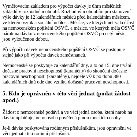
Vyměřovacím základem pro výpočet dávky je úhrn měsíčních
základů v rozhodném období. Rozhodným obdobím pro stanovení
výše dávky je 12 kalendářních měsíců před kalendářním měsícem,
ve kterém vznikla sociální událost. Měsíce, ve kterých netrvala účast
na nemocenském pojištění OSVČ, a měsíce, ve kterých měla OSVČ
nárok na dávku z nemocenského pojištění OSVČ po celý měsíc,
jsou vyloučenou dobou.
Při výpočtu dávek nemocenského pojištění OSVČ se postupuje
stejně jako při výpočtu dávek zaměstnanců.
Nemocenské se poskytuje za kalendářní dny, a to od 15. dne trvání
dočasné pracovní neschopnosti (karantény) do skončení dočasné
pracovní neschopnosti (karantény), nejdéle však po dobu 380
kalendářních dnů ode dne vzniku dočasné pracovní neschopnosti.
5. Kdo je oprávněn v této věci jednat (podat žádost
apod.)
Žádost o nemocenské podává a ve věci jedná osoba, která nárok na
dávku uplatňuje, nebo osoba pověřená plnou mocí této osoby.
Je-li dávka poskytována rodinným příslušníkům, jsou oprávněni ve
věci jednat i tito rodinní příslušníci.