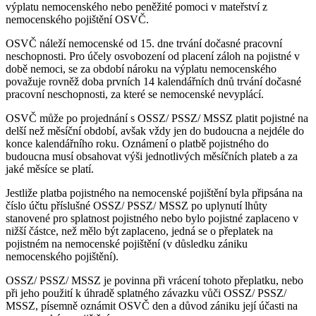
výplatu nemocenského nebo peněžité pomoci v mateřství z
nemocenského pojištění OSVČ.
OSVČ náleží nemocenské od 15. dne trvání dočasné pracovní
neschopnosti. Pro účely osvobození od placení záloh na pojistné v
době nemoci, se za období nároku na výplatu nemocenského
považuje rovněž doba prvních 14 kalendářních dnů trvání dočasné
pracovní neschopnosti, za které se nemocenské nevyplácí.
OSVČ může po projednání s OSSZ/ PSSZ/ MSSZ platit pojistné na
delší než měsíční období, avšak vždy jen do budoucna a nejdéle do
konce kalendářního roku. Oznámení o platbě pojistného do
budoucna musí obsahovat výši jednotlivých měsíčních plateb a za
jaké měsíce se platí.
Jestliže platba pojistného na nemocenské pojištění byla připsána na
číslo účtu příslušné OSSZ/ PSSZ/ MSSZ po uplynutí lhůty
stanovené pro splatnost pojistného nebo bylo pojistné zaplaceno v
nižší částce, než mělo být zaplaceno, jedná se o přeplatek na
pojistném na nemocenské pojištění (v důsledku zániku
nemocenského pojištění).
OSSZ/ PSSZ/ MSSZ je povinna při vrácení tohoto přeplatku, nebo
při jeho použití k úhradě splatného závazku vůči OSSZ/ PSSZ/
MSSZ, písemně oznámit OSVČ den a důvod zániku její účasti na