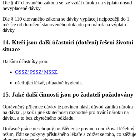
Dle § 47 citovaného zákona se lze vzdát nároku na výplatu dosud
nevyplacené dávky.
Dle § 110 citovaného zákona se dávky vyplácejí nejpozději do 1
měsíce od doručení stanoveného dokladu pro nárok na výplatu
dávky.
14. Kteří jsou další účastníci (dotčení) řešení životní
situace
Dalšími účastníky jsou:
OSSZ/ PSSZ/ MSSZ
,
ošetřující lékař, případně hygienik.
15. Jaké další činnosti jsou po žadateli požadovány
Oprávněný příjemce dávky je povinen hlásit důvod zániku nároku
na dávku, jakož i jiné skutečnosti rozhodné pro trvání nároku na
dávku, a to bez zbytečného odkladu.
Dočasně práce neschopný pojištěnec je povinen dodržovat léčebný
režim, řídit se pokyny příslušného lékaře a zdržet se toho, co ztěžuje
obnovení pracovní schopnosti.