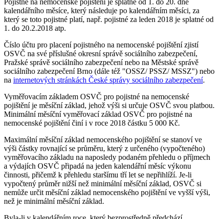
Pojistné na nemocenské pojištění je splatné od 1. do 20. dne
kalendářního měsíce, který následuje po kalendářním měsíci, za
který se toto pojistné platí, např. pojistné za leden 2018 je splatné od
1. do 20.2.2018 atp.
Číslo účtu pro placení pojistného na nemocenské pojištění zjistí
OSVČ na své příslušné okresní správě sociálního zabezpečení,
Pražské správě sociálního zabezpečení nebo na Městské správě
sociálního zabezpečení Brno (dále též "OSSZ/ PSSZ/ MSSZ") nebo
na
internetových stránkách České správy sociálního zabezpečení
.
Vyměřovacím základem OSVČ pro pojistné na nemocenské
pojištění je měsíční základ, jehož výši si určuje OSVČ svou platbou.
Minimální měsíční vyměřovací základ OSVČ pro pojistné na
nemocenské pojištění činí i v roce 2018 částku 5 000 Kč.
Maximální měsíční základ nemocenského pojištění se stanoví ve
výši částky rovnající se průměru, který z určeného (vypočteného)
vyměřovacího základu na naposledy podaném přehledu o příjmech
a výdajích OSVČ připadá na jeden kalendářní měsíc výkonu
činnosti, přičemž k přehledu staršímu tří let se nepřihlíží. Je-li
vypočtený průměr nižší než minimální měsíční základ, OSVČ si
nemůže určit měsíční základ nemocenského pojištění ve vyšší výši,
než je minimální měsíční základ.
Byla-li v kalendářním roce, který bezprostředně předchází