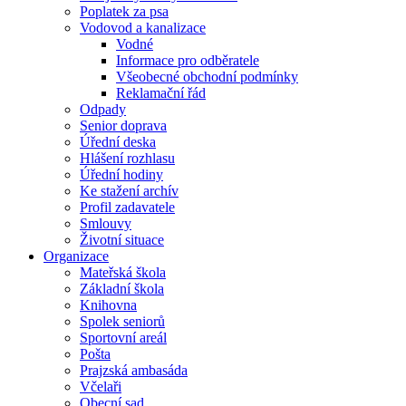
Poplatek za psa
Vodovod a kanalizace
Vodné
Informace pro odběratele
Všeobecné obchodní podmínky
Reklamační řád
Odpady
Senior doprava
Úřední deska
Hlášení rozhlasu
Úřední hodiny
Ke stažení archív
Profil zadavatele
Smlouvy
Životní situace
Organizace
Mateřská škola
Základní škola
Knihovna
Spolek seniorů
Sportovní areál
Pošta
Prajzská ambasáda
Včelaři
Obecní sad