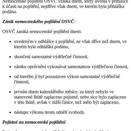
Nemocenské pojištění OSVČ vzniká dnem, který uvedla v přihlášce
k účasti na pojištění, nejdříve však dnem, ve kterém byla přihláška
podána.
Zánik nemocenského pojištění OSVČ
:
OSVČ zaniká nemocenské pojištění dnem:
uvedeným v odhlášce z pojištění, ne však dříve než dnem, ve
kterém byla odhláška podána,
skončení samostatné výdělečné činnosti,
zániku oprávnění vykonávat samostatnou výdělečnou činnost,
od kterého jí byl pozastaven výkon samostatné výdělečné
činnosti,
prvním dnem kalendářního měsíce, za který nebylo ve
stanovené lhůtě zaplaceno pojistné, nebo sice bylo zaplaceno
v této lhůtě, avšak v nižší částce, než mělo být zaplaceno,
nástupu výkonu trestu odnětí svobody.
Pojistné na nemocenské pojištění
: