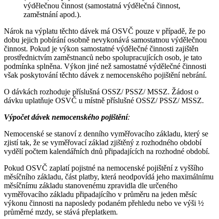
výdělečnou činnost (samostatná výdělečná činnost,
zaměstnání apod.).
Nárok na výplatu těchto dávek má OSVČ pouze v případě, že po
dobu jejich pobírání osobně nevykonává samostatnou výdělečnou
činnost. Pokud je výkon samostatné výdělečné činnosti zajištěn
prostřednictvím zaměstnanců nebo spolupracujících osob, je tato
podmínka splněna. Výkon jiné než samostatné výdělečné činnosti
však poskytování těchto dávek z nemocenského pojištění nebrání.
O dávkách rozhoduje příslušná OSSZ/ PSSZ/ MSSZ. Žádost o
dávku uplatňuje OSVČ u místně příslušné OSSZ/ PSSZ/ MSSZ.
Výpočet dávek nemocenského pojištění
:
Nemocenské se stanoví z denního vyměřovacího základu, který se
zjistí tak, že se vyměřovací základ zjištěný z rozhodného období
vydělí počtem kalendářních dnů připadajících na rozhodné období.
Pokud OSVČ zaplatí pojistné na nemocenské pojištění z vyššího
měsíčního základu, část platby, která neodpovídá jeho maximálnímu
měsíčnímu základu stanovenému zpravidla dle určeného
vyměřovacího základu připadajícího v průměru na jeden měsíc
výkonu činnosti na naposledy podaném přehledu nebo ve výši ½
průměrné mzdy, se stává přeplatkem.