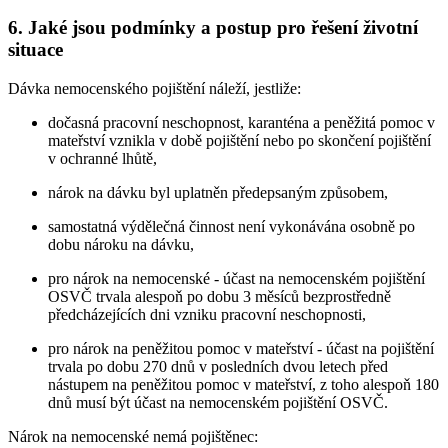
6. Jaké jsou podmínky a postup pro řešení životní
situace
Dávka nemocenského pojištění náleží, jestliže:
dočasná pracovní neschopnost, karanténa a peněžitá pomoc v
mateřství vznikla v době pojištění nebo po skončení pojištění
v ochranné lhůtě,
nárok na dávku byl uplatněn předepsaným způsobem,
samostatná výdělečná činnost není vykonávána osobně po
dobu nároku na dávku,
pro nárok na nemocenské - účast na nemocenském pojištění
OSVČ trvala alespoň po dobu 3 měsíců bezprostředně
předcházejících dni vzniku pracovní neschopnosti,
pro nárok na peněžitou pomoc v mateřství - účast na pojištění
trvala po dobu 270 dnů v posledních dvou letech před
nástupem na peněžitou pomoc v mateřství, z toho alespoň 180
dnů musí být účast na nemocenském pojištění OSVČ.
Nárok na nemocenské nemá pojištěnec: