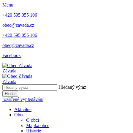
Menu
+420 595 055 106
obec@zavada.cz
+420 595 055 106
obec@zavada.cz
Facebook
Závada
Závada
Hledaný výraz
Hledat
rozšířené vyhledávání
Aktuálně
Obec
O obci
Mapka obce
Historie