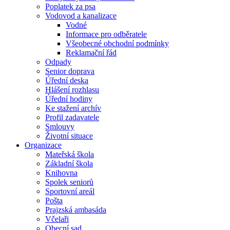
Poplatek za psa
Vodovod a kanalizace
Vodné
Informace pro odběratele
Všeobecné obchodní podmínky
Reklamační řád
Odpady
Senior doprava
Úřední deska
Hlášení rozhlasu
Úřední hodiny
Ke stažení archív
Profil zadavatele
Smlouvy
Životní situace
Organizace
Mateřská škola
Základní škola
Knihovna
Spolek seniorů
Sportovní areál
Pošta
Prajzská ambasáda
Včelaři
Obecní sad