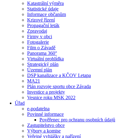
Katastrální výměra
Statistické údaje
Informace občanům
Krizové řízení
Propagační leták
Zpravodaj
Firmy v obci
Fotogalerie
Film o Závadě
Panorama 360°
Virtuální prohlídka
Strategický plán
Územní plán
DSP kanalizace a KČOV I.etapa
MA21
Plán rozvoje sportu obce Závada
Investice a projekty
Vesnice roku MSK 2022
Úřad
e-podatelna
Povinné informace
Pověřenec pro ochranu osobních údajů
Zastupitelstvo obce
Výbory a komise
Veřejné vyhlášky a nařízení