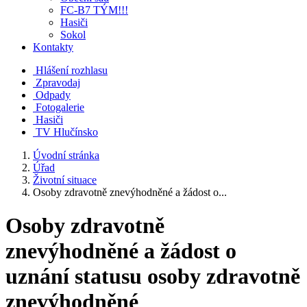
FC-B7 TÝM!!!
Hasiči
Sokol
Kontakty
Hlášení rozhlasu
Zpravodaj
Odpady
Fotogalerie
Hasiči
TV Hlučínsko
Úvodní stránka
Úřad
Životní situace
Osoby zdravotně znevýhodněné a žádost o...
Osoby zdravotně
znevýhodněné a žádost o
uznání statusu osoby zdravotně
znevýhodněné