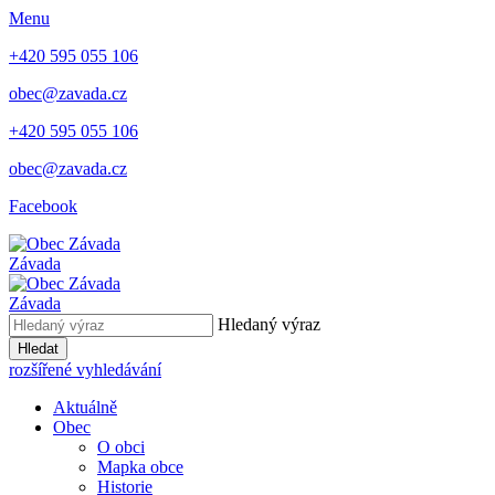
Menu
+420 595 055 106
obec@zavada.cz
+420 595 055 106
obec@zavada.cz
Facebook
Závada
Závada
Hledaný výraz
Hledat
rozšířené vyhledávání
Aktuálně
Obec
O obci
Mapka obce
Historie