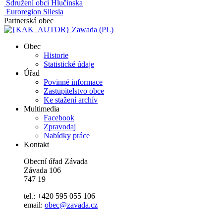
Sdružení obcí Hlučínska
Euroregion Silesia
Partnerská obec
Zawada (PL)
Obec
Historie
Statistické údaje
Úřad
Povinné informace
Zastupitelstvo obce
Ke stažení archív
Multimedia
Facebook
Zpravodaj
Nabídky práce
Kontakt
Obecní úřad Závada
Závada 106
747 19
tel.: +420 595 055 106
email:
obec@zavada.cz