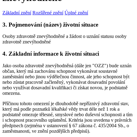
Základní znění
Rozšířené znění
Úplné znění
3. Pojmenování (název) životní situace
Osoby zdravotně znevýhodněné a žádost o uznání statusu osoby
zdravotně znevýhodněné
4. Základní informace k životní situaci
Jako osoba zdravotně znevýhodněná (dále jen "OZZ") bude uznán
občan, který má zachovánu schopnost vykonávat soustavné
zaměstnání nebo jinou výdělečnou činnost, ale jeho schopnost být
nebo zůstat pracovně začleněný, vykonávat dosavadní povolání
nebo využívat dosavadní kvalifikaci či získat novou, je podstatně
omezena.
Příčinou tohoto omezení je dlouhodobě nepříznivý zdravotní stav,
který má podle poznatků lékařské vědy trvat déle než 1 rok a
podstatně omezuje tělesné, smyslové nebo duševní schopnosti a tím
i schopnost pracovního uplatnění. Kritéria jsou uvedena v právních
předpisech (zejména v ustanovení § 67 zákona č. 435/2004 Sb., o
zaměstnanosti, ve znění pozdějších předpisů).