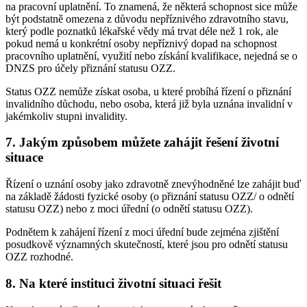
na pracovní uplatnění. To znamená, že některá schopnost sice může
být podstatně omezena z důvodu nepříznivého zdravotního stavu,
který podle poznatků lékařské vědy má trvat déle než 1 rok, ale
pokud nemá u konkrétní osoby nepříznivý dopad na schopnost
pracovního uplatnění, využití nebo získání kvalifikace, nejedná se o
DNZS pro účely přiznání statusu OZZ.
Status OZZ nemůže získat osoba, u které probíhá řízení o přiznání
invalidního důchodu, nebo osoba, která již byla uznána invalidní v
jakémkoliv stupni invalidity.
7. Jakým způsobem můžete zahájit řešení životní
situace
Řízení o uznání osoby jako zdravotně znevýhodněné lze zahájit buď
na základě žádosti fyzické osoby (o přiznání statusu OZZ/ o odnětí
statusu OZZ) nebo z moci úřední (o odnětí statusu OZZ).
Podnětem k zahájení řízení z moci úřední bude zejména zjištění
posudkově významných skutečností, které jsou pro odnětí statusu
OZZ rozhodné.
8. Na které instituci životní situaci řešit