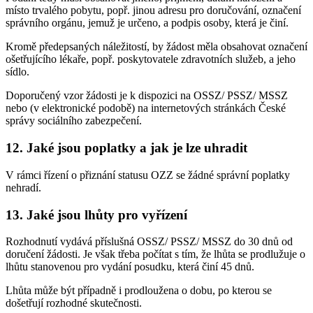
místo trvalého pobytu, popř. jinou adresu pro doručování, označení
správního orgánu, jemuž je určeno, a podpis osoby, která je činí.
Kromě předepsaných náležitostí, by žádost měla obsahovat označení
ošetřujícího lékaře, popř. poskytovatele zdravotních služeb, a jeho
sídlo.
Doporučený vzor žádosti je k dispozici na OSSZ/ PSSZ/ MSSZ
nebo (v elektronické podobě) na internetových stránkách České
správy sociálního zabezpečení.
12. Jaké jsou poplatky a jak je lze uhradit
V rámci řízení o přiznání statusu OZZ se žádné správní poplatky
nehradí.
13. Jaké jsou lhůty pro vyřízení
Rozhodnutí vydává příslušná OSSZ/ PSSZ/ MSSZ do 30 dnů od
doručení žádosti. Je však třeba počítat s tím, že lhůta se prodlužuje o
lhůtu stanovenou pro vydání posudku, která činí 45 dnů.
Lhůta může být případně i prodloužena o dobu, po kterou se
došetřují rozhodné skutečnosti.