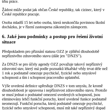
trhu práce.
Žádost může podat jak občan České republiky, tak cizinec, který v
České republice pracuje.
Osoba mladší 15 let nebo osoba, která neukončila povinnou školní
docházku, je v řízení zastoupena zákonným zástupcem.
6. Jaké jsou podmínky a postup pro řešení životní
situace
Předpokladem pro přiznání statusu OZZ je zjištění dlouhodobě
nepříznivého zdravotního stavu (dále jen "DNZS").
Za DNZS se pro účely agendy OZZ považuje takový nepříznivý
zdravotní stav, který má podle poznatků lékařské vědy trvat déle než
1 rok a podstatně omezuje psychické, fyzické nebo smyslové
schopnosti a tím i schopnost pracovního uplatnění.
Výše uvedená definice upřesňuje DNZS v tom smyslu, že kromě
dlouhodobosti je upravena i nepříznivost zdravotního stavu. Protože
se musí jednat o podstatné omezení uvedených schopností, jsou
eliminovány lehčí funkční poruchy, které uvedené funkce podstatně
neomezují. Funkční porucha, která podstatně omezuje psychické,
fyzické nebo smyslové schopnosti, musí mít také nepříznivý dopad