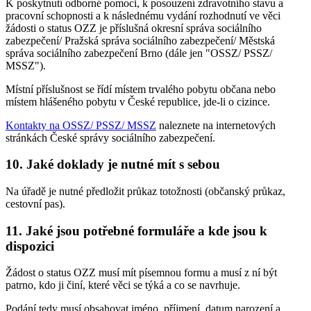
K poskytnutí odborné pomoci, k posouzení zdravotního stavu a
pracovní schopnosti a k následnému vydání rozhodnutí ve věci
žádosti o status OZZ je příslušná okresní správa sociálního
zabezpečení/ Pražská správa sociálního zabezpečení/ Městská
správa sociálního zabezpečení Brno (dále jen "OSSZ/ PSSZ/
MSSZ").
Místní příslušnost se řídí místem trvalého pobytu občana nebo
místem hlášeného pobytu v České republice, jde-li o cizince.
Kontakty na OSSZ/ PSSZ/ MSSZ
naleznete na internetových
stránkách České správy sociálního zabezpečení.
10. Jaké doklady je nutné mít s sebou
Na úřadě je nutné předložit průkaz totožnosti (občanský průkaz,
cestovní pas).
11. Jaké jsou potřebné formuláře a kde jsou k
dispozici
Žádost o status OZZ musí mít písemnou formu a musí z ní být
patrno, kdo ji činí, které věci se týká a co se navrhuje.
Podání tedy musí obsahovat jméno, příjmení, datum narození a