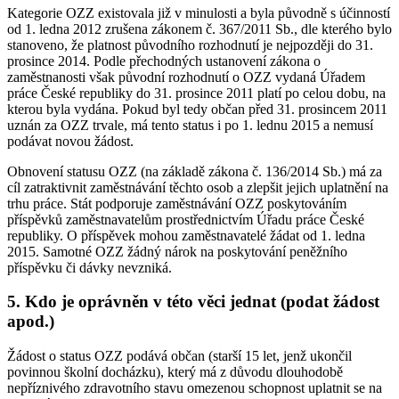
Kategorie OZZ existovala již v minulosti a byla původně s účinností
od 1. ledna 2012 zrušena zákonem č. 367/2011 Sb., dle kterého bylo
stanoveno, že platnost původního rozhodnutí je nejpozději do 31.
prosince 2014. Podle přechodných ustanovení zákona o
zaměstnanosti však původní rozhodnutí o OZZ vydaná Úřadem
práce České republiky do 31. prosince 2011 platí po celou dobu, na
kterou byla vydána. Pokud byl tedy občan před 31. prosincem 2011
uznán za OZZ trvale, má tento status i po 1. lednu 2015 a nemusí
podávat novou žádost.
Obnovení statusu OZZ (na základě zákona č. 136/2014 Sb.) má za
cíl zatraktivnit zaměstnávání těchto osob a zlepšit jejich uplatnění na
trhu práce. Stát podporuje zaměstnávání OZZ poskytováním
příspěvků zaměstnavatelům prostřednictvím Úřadu práce České
republiky. O příspěvek mohou zaměstnavatelé žádat od 1. ledna
2015. Samotné OZZ žádný nárok na poskytování peněžního
příspěvku či dávky nevzniká.
5. Kdo je oprávněn v této věci jednat (podat žádost
apod.)
Žádost o status OZZ podává občan (starší 15 let, jenž ukončil
povinnou školní docházku), který má z důvodu dlouhodobě
nepříznivého zdravotního stavu omezenou schopnost uplatnit se na