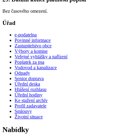
Bez časového omezení.
Úřad
e-podatelna
Povinné informace
Zastupitelstvo obce
Výbory a komise
Veřejné vyhlášky a nařízení
Poplatek za psa
Vodovod a kanalizace
Odpady
Senior doprava
Úřední deska
Hlášení rozhlasu
Úřední hodiny
Ke stažení archív
Profil zadavatele
Smlouvy
Životní situace
Nabídky