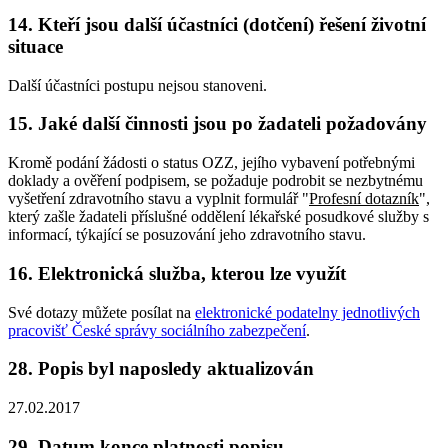
14. Kteří jsou další účastníci (dotčení) řešení životní
situace
Další účastníci postupu nejsou stanoveni.
15. Jaké další činnosti jsou po žadateli požadovány
Kromě podání žádosti o status OZZ, jejího vybavení potřebnými
doklady a ověření podpisem, se požaduje podrobit se nezbytnému
vyšetření zdravotního stavu a vyplnit formulář "
Profesní dotazník
",
který zašle žadateli příslušné oddělení lékařské posudkové služby s
informací, týkající se posuzování jeho zdravotního stavu.
16. Elektronická služba, kterou lze využít
Své dotazy můžete posílat na
elektronické podatelny jednotlivých
pracovišť České správy sociálního zabezpečení
.
28. Popis byl naposledy aktualizován
27.02.2017
29. Datum konce platnosti popisu