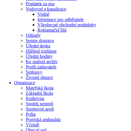
Poplatek za psa
Vodovod a kanalizace
Vodné
Informace pro odběratele
Všeobecné obchodní podmínky
Reklamační řád
Odpady
Senior doprava
Úřední deska
Hlášení rozhlasu
Úřední hodiny
Ke stažení archív
Profil zadavatele
Smlouvy
Životní situace
Organizace
Mateřská škola
Základní škola
Knihovna
Spolek seniorů
Sportovní areál
Pošta
Prajzská ambasáda
Včelaři
Obecní sad