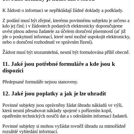
K žádosti o informaci se nepřikládají žádné doklady a podklady.
Z podání musí být zřejmé, kterému povinnému subjektu je určeno a
kdo jej činí; i v žádostech podaných elektronicky doporučujeme
uvést plnou adresu žadatele za účelem doručení písemností (ať již
jde o poskytnutí informací, které není možné uspokojit elektronicky,
nebo o doručení rozhodnutí ve správním řízení).
Žádost musí být srozumitelná, nesmí být formulována příliš obecně.
11. Jaké jsou potřebné formuláře a kde jsou k
dispozici
Předepsané formuláře nejsou stanoveny.
12. Jaké jsou poplatky a jak je lze uhradit
Povinné subjekty jsou oprávněny žádat úhradu nákladů ve výši,
která nesmí přesahovat náklady spojené s pořízením kopií,
opatřením technických nosičů dat a s odesláním informací žadateli.
Povinné subjekty si mohou vyžádat rovněž úhradu za mimořádně
rozsáhlé vyhledání informací.