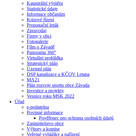
Katastrální výměra
Statistické údaje
Informace občanům
Krizové řízení
Propagační leták
Zpravodaj
Firmy v obci
Fotogalerie
Film o Závadě
Panorama 360°
Virtuální prohlídka
Strategický plán
Územní plán
DSP kanalizace a KČOV I.etapa
MA21
Plán rozvoje sportu obce Závada
Investice a projekty
Vesnice roku MSK 2022
Úřad
e-podatelna
Povinné informace
Pověřenec pro ochranu osobních údajů
Zastupitelstvo obce
Výbory a komise
Veřejné vyhlášky a nařízení