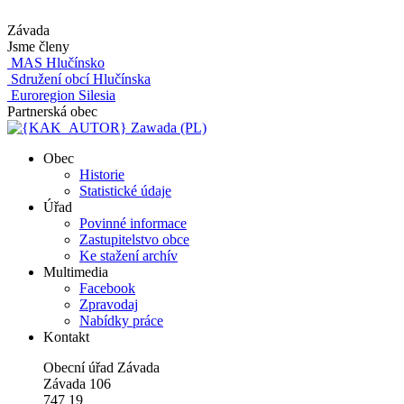
Závada
Jsme členy
MAS Hlučínsko
Sdružení obcí Hlučínska
Euroregion Silesia
Partnerská obec
Zawada (PL)
Obec
Historie
Statistické údaje
Úřad
Povinné informace
Zastupitelstvo obce
Ke stažení archív
Multimedia
Facebook
Zpravodaj
Nabídky práce
Kontakt
Obecní úřad Závada
Závada 106
747 19