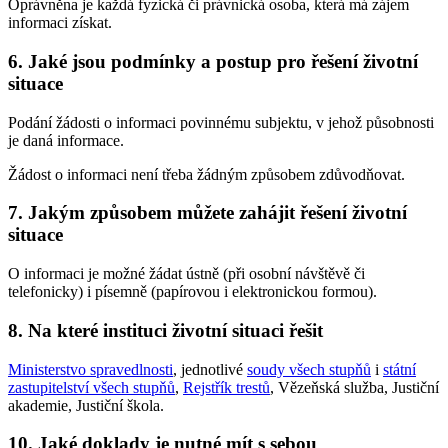
Oprávněna je každá fyzická či právnická osoba, která má zájem
informaci získat.
6. Jaké jsou podmínky a postup pro řešení životní
situace
Podání žádosti o informaci povinnému subjektu, v jehož působnosti
je daná informace.
Žádost o informaci není třeba žádným způsobem zdůvodňovat.
7. Jakým způsobem můžete zahájit řešení životní
situace
O informaci je možné žádat ústně (při osobní návštěvě či
telefonicky) i písemně (papírovou i elektronickou formou).
8. Na které instituci životní situaci řešit
Ministerstvo spravedlnosti
, jednotlivé
soudy všech stupňů
i
státní
zastupitelství všech stupňů
,
Rejstřík trestů
, Vězeňská služba, Justiční
akademie, Justiční škola.
10. Jaké doklady je nutné mít s sebou