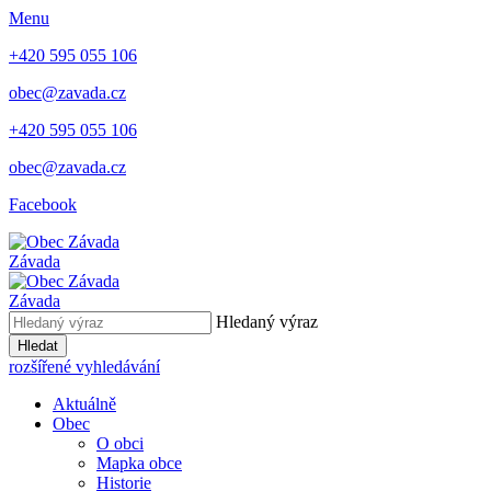
Menu
+420 595 055 106
obec@zavada.cz
+420 595 055 106
obec@zavada.cz
Facebook
Závada
Závada
Hledaný výraz
Hledat
rozšířené vyhledávání
Aktuálně
Obec
O obci
Mapka obce
Historie