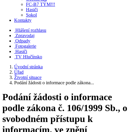
FC-B7 TÝM!!!
Hasiči
Sokol
Kontakty
Hlášení rozhlasu
Zpravodaj
Odpady
Fotogalerie
Hasiči
TV Hlučínsko
Úvodní stránka
Úřad
Životní situace
Podání žádosti o informace podle zákona...
Podání žádosti o informace
podle zákona č. 106/1999 Sb., o
svobodném přístupu k
informacím, ve znění