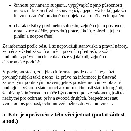
činnosti povinného subjektu, vyplývající z jeho působnosti
nebo s ní bezprostředně související, a jejích výsledků, jakož i
hlavních záměrů povinného subjektu a jím přijatých opatření,
charakteristiky povinného subjektu, zejména jeho postavení,
organizace a dělby (rozvrhu) práce, úkolů, způsobu jejich
plnění a hospodaření.
Za informaci podle odst. 1 se nepovažují stanoviska a právní názory,
zejména výklad zákonů a jiných právních předpisů, jakož i
hodnotící zprávy a ucelené databáze v jakékoli, zejména
elektronické podobě.
V pochybnostech, zda jde o informaci podle odst. 1, vychází
povinný subjekt také z toho, že právo na informace je ústavně
zaručeným, politickým právem, jehož prostřednictvím se občané
podílejí na výkonu státní moci a kontrole činnosti státních orgánů, a
že přístup k informacím může být omezen pouze zákonem, je-li to
nezbytné pro ochranu práv a svobod druhých, bezpečnost státu,
veřejnou bezpečnost, ochranu veřejného zdraví a mravnosti.
5. Kdo je oprávněn v této věci jednat (podat žádost
apod.)