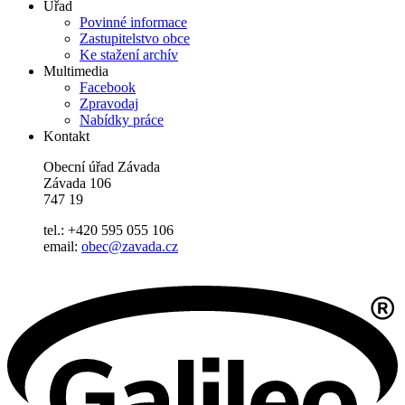
Úřad
Povinné informace
Zastupitelstvo obce
Ke stažení archív
Multimedia
Facebook
Zpravodaj
Nabídky práce
Kontakt
Obecní úřad Závada
Závada 106
747 19
tel.: +420 595 055 106
email:
obec@zavada.cz