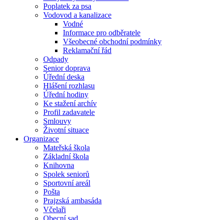
Poplatek za psa
Vodovod a kanalizace
Vodné
Informace pro odběratele
Všeobecné obchodní podmínky
Reklamační řád
Odpady
Senior doprava
Úřední deska
Hlášení rozhlasu
Úřední hodiny
Ke stažení archív
Profil zadavatele
Smlouvy
Životní situace
Organizace
Mateřská škola
Základní škola
Knihovna
Spolek seniorů
Sportovní areál
Pošta
Prajzská ambasáda
Včelaři
Obecní sad