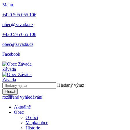
Menu
+420 595 055 106
obec@zavada.cz
+420 595 055 106
obec@zavada.cz
Facebook
Závada
Závada
Hledaný výraz
Hledat
rozšířené vyhledávání
Aktuálně
Obec
O obci
Mapka obce
Historie