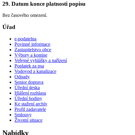
29. Datum konce platnosti popisu
Bez časového omezení.
Úřad
e-podatelna
Povinné informace
Zastupitelstvo obce
Výbory a komise
Veřejné vyhlášky a nařízení
Poplatek za psa
Vodovod a kanalizace
Odpady
Senior doprava
Úřední deska
Hlášení rozhlasu
Úřední hodiny
Ke stažení archív
Profil zadavatele
Smlouvy
Životní situace
Nabídky