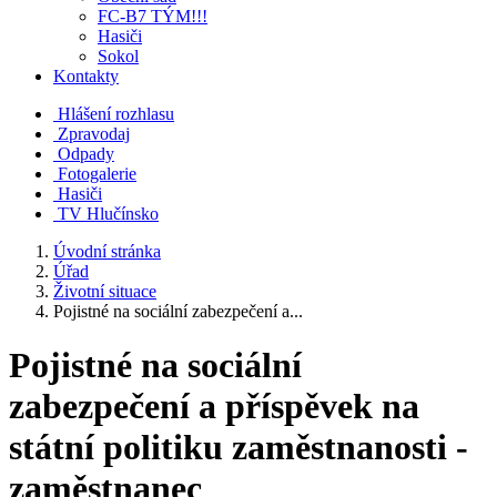
FC-B7 TÝM!!!
Hasiči
Sokol
Kontakty
Hlášení rozhlasu
Zpravodaj
Odpady
Fotogalerie
Hasiči
TV Hlučínsko
Úvodní stránka
Úřad
Životní situace
Pojistné na sociální zabezpečení a...
Pojistné na sociální
zabezpečení a příspěvek na
státní politiku zaměstnanosti -
zaměstnanec