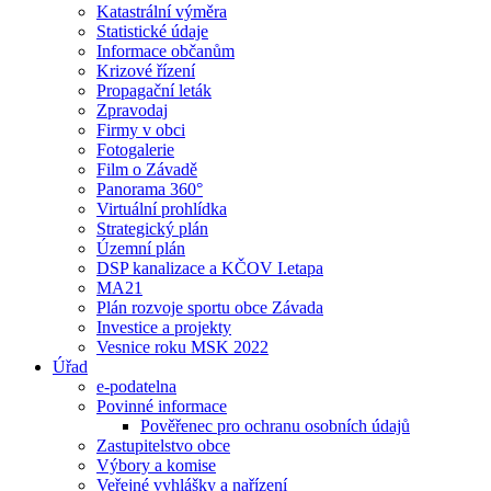
Katastrální výměra
Statistické údaje
Informace občanům
Krizové řízení
Propagační leták
Zpravodaj
Firmy v obci
Fotogalerie
Film o Závadě
Panorama 360°
Virtuální prohlídka
Strategický plán
Územní plán
DSP kanalizace a KČOV I.etapa
MA21
Plán rozvoje sportu obce Závada
Investice a projekty
Vesnice roku MSK 2022
Úřad
e-podatelna
Povinné informace
Pověřenec pro ochranu osobních údajů
Zastupitelstvo obce
Výbory a komise
Veřejné vyhlášky a nařízení